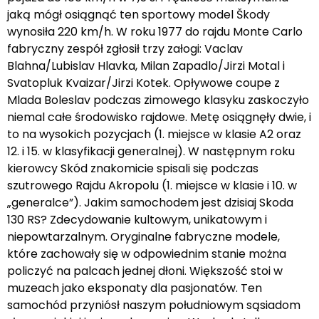
jaką mógł osiągnąć ten sportowy model Škody
wynosiła 220 km/h. W roku 1977 do rajdu Monte Carlo
fabryczny zespół zgłosił trzy załogi: Vaclav
Blahna/Lubislav Hlavka, Milan Zapadlo/Jirzi Motal i
Svatopluk Kvaizar/Jirzi Kotek. Opływowe coupe z
Mlada Boleslav podczas zimowego klasyku zaskoczyło
niemal całe środowisko rajdowe. Metę osiągnęły dwie, i
to na wysokich pozycjach (1. miejsce w klasie A2 oraz
12. i 15. w klasyfikacji generalnej). W następnym roku
kierowcy Skód znakomicie spisali się podczas
szutrowego Rajdu Akropolu (1. miejsce w klasie i 10. w
„generalce”). Jakim samochodem jest dzisiaj Skoda
130 RS? Zdecydowanie kultowym, unikatowym i
niepowtarzalnym. Oryginalne fabryczne modele,
które zachowały się w odpowiednim stanie można
policzyć na palcach jednej dłoni. Większość stoi w
muzeach jako eksponaty dla pasjonatów. Ten
samochód przyniósł naszym południowym sąsiadom