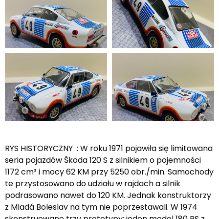
RYS HISTORYCZNY : W roku 1971 pojawiła się limitowana
seria pojazdów Škoda 120 S z silnikiem o pojemności
1172 cm³ i mocy 62 KM przy 5250 obr./min. Samochody
te przystosowano do udziału w rajdach a silnik
podrasowano nawet do 120 KM. Jednak konstruktorzy
z Mladá Boleslav na tym nie poprzestawali. W 1974
skonstruowano trzy prototypy: jeden model 180 RS z