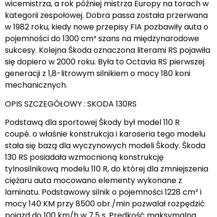
wicemistrza, a rok później mistrza Europy na torach w
kategorii zespołowej. Dobra passa została przerwana
w 1982 roku, kiedy nowe przepisy FIA pozbawiły auta o
pojemności do 1300 cm³ szans na międzynarodowe
sukcesy. Kolejna Škoda oznaczona literami RS pojawiła
się dopiero w 2000 roku. Była to Octavia RS pierwszej
generacji z 1,8-litrowym silnikiem o mocy 180 koni
mechanicznych.
OPIS SZCZEGÓŁOWY : SKODA 130RS
Podstawą dla sportowej Škody był model 110 R
coupé. o właśnie konstrukcja i karoseria tego modelu
stała się bazą dla wyczynowych modeli Škody. Škoda
130 RS posiadała wzmocnioną konstrukcję
tylnosilnikową modelu 110 R, do której dla zmniejszenia
ciężaru auta mocowano elementy wykonane z
laminatu. Podstawowy silnik o pojemności 1228 cm³ i
mocy 140 KM przy 8500 obr./min pozwalał rozpędzić
pojazd do 100 km/h w 7,5 s. Prędkość maksymalna