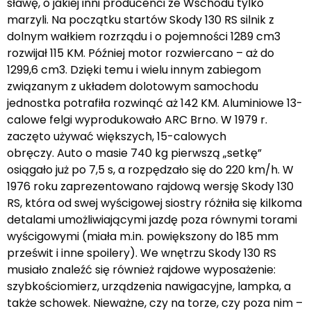
sławę, o jakiej inni producenci ze Wschodu tylko
marzyli. Na początku startów Skody 130 RS silnik z
dolnym wałkiem rozrządu i o pojemności 1289 cm3
rozwijał 115 KM. Później motor rozwiercano – aż do
1299,6 cm3. Dzięki temu i wielu innym zabiegom
związanym z układem dolotowym samochodu
jednostka potrafiła rozwinąć aż 142 KM. Aluminiowe 13-
calowe felgi wyprodukowało ARC Brno. W 1979 r.
zaczęto używać większych, 15-calowych
obręczy. Auto o masie 740 kg pierwszą „setkę”
osiągało już po 7,5 s, a rozpędzało się do 220 km/h. W
1976 roku zaprezentowano rajdową wersję Skody 130
RS, która od swej wyścigowej siostry różniła się kilkoma
detalami umożliwiającymi jazdę poza równymi torami
wyścigowymi (miała m.in. powiększony do 185 mm
prześwit i inne spoilery). We wnętrzu Skody 130 RS
musiało znaleźć się również rajdowe wyposażenie:
szybkościomierz, urządzenia nawigacyjne, lampka, a
także schowek. Nieważne, czy na torze, czy poza nim –