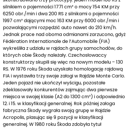
silnikiem o pojemności 1771 cm³ o mocy 154 KM przy
6250 obr./min i dwa 200 RS z silnikami o pojemności
1997 cm³ dającymi moc 163 KM przy 6000 obr./min i
pozwalającymi rozpędzić auto nawet do 210 km/h.
Jednak prace nad oboma odmianami zarzucono, gdyż
Fédération Internationale de l’Automobile (FIA)
wykreśliła z udziału w rajdach grupy samochodów, do
których obie Škody należały. Czechosłowaccy
konstruktorzy skupili się więc na nowym modelu – 130
RS. W 1976 roku Škoda uzyskała homologację rajdową
FIA i wystawiła trzy swoje załogi w Rajdzie Monte Carlo.
Jeden pojazd nie ukończył wyścigu, pozostałe
zdeklasowały konkurentów zajmując dwa pierwsze
miejsca w swojej klasie (A2 do 1300 cm³) i odpowiednio
12. i 15. w klasyfikacji generalnej. Rok później załoga
fabryczna Škody wygrała swoją grupę w Rajdzie
Acropolis, plasując się 9 pozycji w klasyfikacji
generalnej. W 1980 roku Škoda zdobyła tytuł