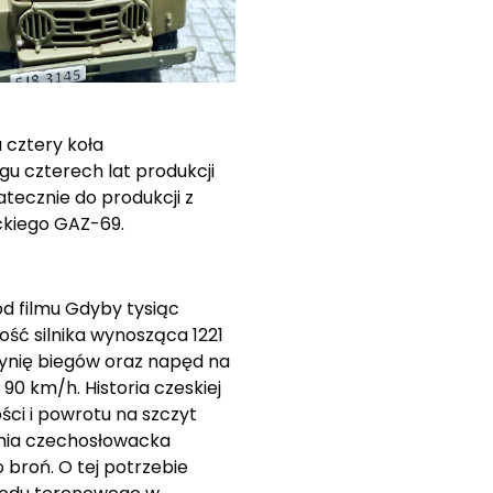
 cztery koła
u czterech lat produkcji
tecznie do produkcji z
ckiego GAZ-69.
d filmu Gdyby tysiąc
ość silnika wynosząca 1221
zynię biegów oraz napęd na
0 km/h. Historia czeskiej
ści i powrotu na szczyt
rmia czechosłowacka
roń. O tej potrzebie