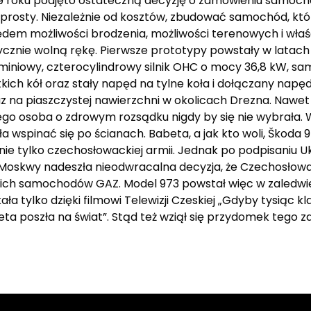
49 roku podjęto ostateczną decyzję o zamówieniu samo
prosty. Niezależnie od kosztów, zbudować samochód, kt
em możliwości brodzenia, możliwości terenowych i właśc
ycznie wolną rękę. Pierwsze prototypy powstały w latach
luminiowy, czterocylindrowy silnik OHC o mocy 36,8 kW, 
kich kół oraz stały napęd na tylne koła i dołączany napę
z na piaszczystej nawierzchni w okolicach Drezna. Nawet 
ego osoba o zdrowym rozsądku nigdy by się nie wybrała. Wi
iła wspinać się po ścianach. Babeta, a jak kto woli, Škoda 
 tylko czechosłowackiej armii. Jednak po podpisaniu U
 Z Moskwy nadeszła nieodwracalna decyzja, że Czechosłow
jskich samochodów GAZ. Model 973 powstał więc w zaledw
ła tylko dzięki filmowi Telewizji Czeskiej „Gdyby tysiąc 
Babeta poszła na świat”. Stąd też wziął się przydomek te