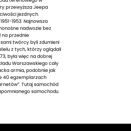
chodu terenowego w
óry przewyższa Jeepa
iwości jezdnych.
 1951-1953. Najnowsza
samonośne nadwozie bez
d na przednie
sami twórcy byli zdumieni
elu z tych, którzy oglądali
973, była więc na dobrej
kładu Warszawskiego cały
acka armia, podobnie jak
ie 40 egzemplarzach
klarnetów”. Tutaj samochód
go zapomnianego samochodu