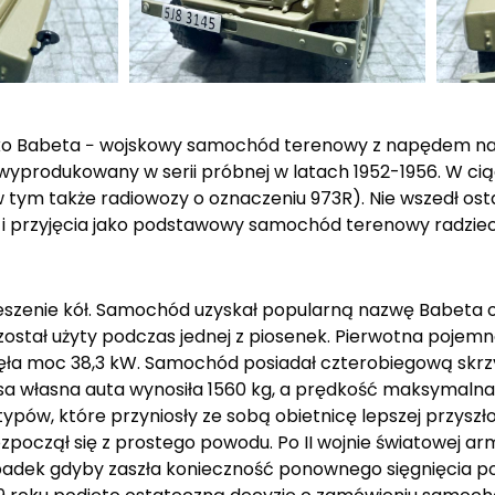
jako Babeta − wojskowy samochód terenowy z napędem na
yprodukowany w serii próbnej w latach 1952-1956. W ciąg
ym także radiowozy o oznaczeniu 973R). Nie wszedł osta
 i przyjęcia jako podstawowy samochód terenowy radzie
eszenie kół. Samochód uzyskał popularną nazwę Babeta o
 został użyty podczas jednej z piosenek. Pierwotna pojemn
gnęła moc 38,3 kW. Samochód posiadał czterobiegową skr
 własna auta wynosiła 1560 kg, a prędkość maksymalna 9
typów, które przyniosły ze sobą obietnicę lepszej przyszło
oczął się z prostego powodu. Po II wojnie światowej a
ek gdyby zaszła konieczność ponownego sięgnięcia po b