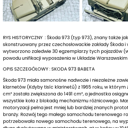
RYS HISTORYCZNY : Škoda 973 (typ 973), znany także 
skonstruowany przez czechosłowackie zakłady Škoda i w
wytworzono zaledwie 30 egzemplarzy tych pojazdów (w t
powodu unifikacji wyposażenia w Układzie Warszawskim
OPIS SZCZEGÓŁOWY : SKODA 973 BABETA
Škoda 973 miała samonośne nadwozie i niezależne zawi
klarnetów (Kdyby tisíc klarinetů) z 1965 roku, w którym
cm³ została zwiększona do 1491 cm³, a jednostka osią
wszystkie koła z blokadą mechanizmu różnicowego. Masa
motoryzacji pełna jest mniej lub bardziej znanych proto
branży. Rozwój tego małego samochodu terenowego rozp
potrzebowała nowego samochodu terenowego, na wypad