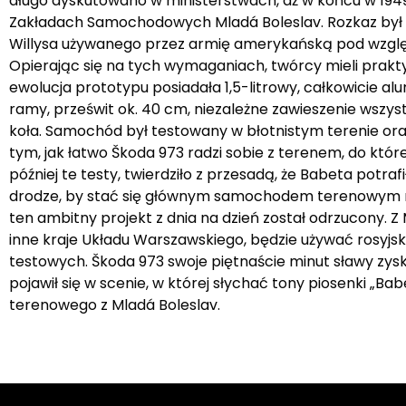
długo dyskutowano w ministerstwach, aż w końcu w 19
Zakładach Samochodowych Mladá Boleslav. Rozkaz był 
Willysa używanego przez armię amerykańską pod względ
Opierając się na tych wymaganiach, twórcy mieli prakt
ewolucja prototypu posiadała 1,5-litrowy, całkowicie a
ramy, prześwit ok. 40 cm, niezależne zawieszenie wszyst
koła. Samochód był testowany w błotnistym terenie ora
tym, jak łatwo Škoda 973 radzi sobie z terenem, do któr
później te testy, twierdziło z przesadą, że Babeta potraf
drodze, by stać się głównym samochodem terenowym nie
ten ambitny projekt z dnia na dzień został odrzucony.
inne kraje Układu Warszawskiego, będzie używać rosy
testowych. Škoda 973 swoje piętnaście minut sławy zyska
pojawił się w scenie, w której słychać tony piosenki „
terenowego z Mladá Boleslav.