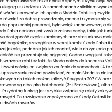
o można usłyszeć także opinie o sporym zużyciu oleju. Wi
to ulegają uszkodzeniu. W samochodach z silnikiem wysok
ć wśród kierowców. Ich opinie o Skodzie Fabii II są zwykl
uto również za dobre prowadzenie, mocne trzymanie się w 
 do poprzedniej generacji, była wciąż zachowawcza, a dl
a Fabia ceniona jest zwykle za inne cechy, takie jak fun
twa dostępność części zamiennych oraz stosunkowo mało k
ć bagażnika, szczególnie w wersji kombi. Skoda Fabia I
szej jakości, podobnie jak ich montaż, wiele do życzenia p
 całość nie prezentuje się najgorzej. Godne uwagi jest tak
wrażenie robi też fakt, że Skoda należy do koncernu Vol
 i żywotnością, co zwiększa zaufanie do samochodu. A to
proszczeniu można powiedzieć, że mała Skoda to nic inne
ynkowych do takich można zaliczyć Peugeota 207 SW oraz 
erowane są albo jako hatchbacki (3- i 5-drzwiowe), albo 
y. Przydatną funkcją jest szybkie zwijanie się rolety zakry
rawędzi. To rozwiązanie zapożyczono ze Skody Octavii ko
ku dwóch rowerów.