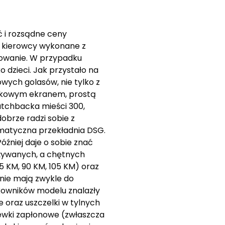
ć i rozsądne ceny
y kierowcy wykonane z
tkowanie. W przypadku
 dzieci. Jak przystało na
wych golasów, nie tylko z
otykowym ekranem, prostą
atchbacka mieści 300,
obrze radzi sobie z
omatyczna przekładnia DSG.
óźniej daje o sobie znać
używanych, a chętnych
75 KM, 90 KM, 105 KM) oraz
y nie mają zwykle do
kowników modelu znalazły
 oraz uszczelki w tylnych
cewki zapłonowe (zwłaszcza