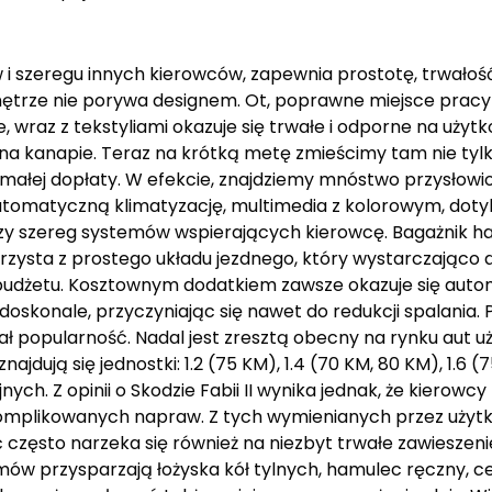
 i szeregu innych kierowców, zapewnia prostotę, trwałoś
Wnętrze nie porywa designem. Ot, poprawne miejsce prac
 wraz z tekstyliami okazuje się trwałe i odporne na uży
na kanapie. Teraz na krótką metę zmieścimy tam nie tylko
ałej dopłaty. W efekcie, znajdziemy mnóstwo przysłowio
ła automatyczną klimatyzację, multimedia z kolorowym, d
zy szereg systemów wspierających kierowcę. Bagażnik h
orzysta z prostego układu jezdnego, który wystarczająco d
ego budżetu. Kosztownym dodatkiem zawsze okazuje się aut
doskonale, przyczyniając się nawet do redukcji spalania. P
kał popularność. Nadal jest zresztą obecny na rynku aut 
jdują się jednostki: 1.2 (75 KM), 1.4 (70 KM, 80 KM), 1.6 (
ych. Z opinii o Skodzie Fabii II wynika jednak, że kierowc
omplikowanych napraw. Z tych wymienianych przez użyt
zęsto narzeka się również na niezbyt trwałe zawieszenie
emów przysparzają łożyska kół tylnych, hamulec ręczny, 