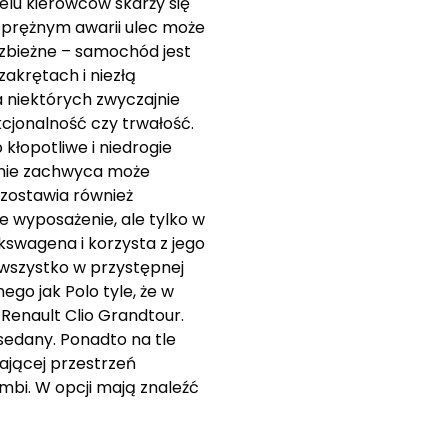
elu kierowców skarży się
oprężnym awarii ulec może
e zbieżne – samochód jest
zakrętach i niezłą
a niektórych zwyczajnie
kcjonalność czy trwałość.
łopotliwe i niedrogie
I nie zachwyca może
ozostawia również
że wyposażenie, ale tylko w
kswagena i korzysta z jego
 wszystko w przystępnej
go jak Polo tyle, że w
Renault Clio Grandtour.
sedany. Ponadto na tle
wającej przestrzeń
mbi. W opcji mają znaleźć