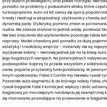
przy dużych przebiegach) oraz pasek rozrządu. Nierzadk
ponadto na problemy z poduszkami silnika, które częs
turbosprężarka. Auto od lat cieszy się sporą popularnoś
trwały i niedrogi w eksploatacji. Użytkownicy chwalą a
dynamikę jazdy. Stylistyka, pomimo zmian w porównaniu
nudna. Nie zawsze stanowi to jednak wadę, ponieważ Skod
Nie bez znaczenia dla użytkowników pozostaje także ła
naprawy. Model chwalony jest ponadto za dużą pojemnoś
estetyką i trwałością wnętrza – materiały nie są najwyż
wyciszenie kabiny – niemniej jednak jak na tę klasę auta
jego bogatszych wersjach. Na potencjalnych nabywcach 
podzespołów. Kojarzą to przede wszystkim z solidnością
cenie, poparte przyzwoitą funkcjonalnością. W pewnym u
innym opakowaniu. Fabia II Combi ma niewielu rywali r
Pozostałe auta segmentu B, do którego należy Fabia, of
rywali bagażnik Fabii II kombi jest większy i dość ustawn
bagażową po mocniejszym naciśnięciu jej zewnętrznej k
się mocowania pozwalające na przewożenie w bagażni