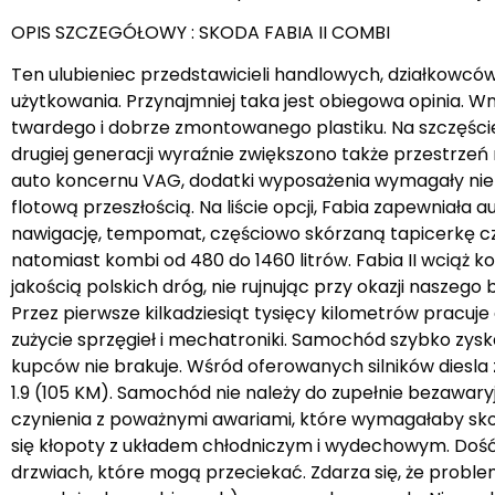
OPIS SZCZEGÓŁOWY : SKODA FABIA II COMBI
Ten ulubieniec przedstawicieli handlowych, działkowców
użytkowania. Przynajmniej taka jest obiegowa opinia. 
twardego i dobrze zmontowanego plastiku. Na szczęście,
drugiej generacji wyraźnie zwiększono także przestrzeń 
auto koncernu VAG, dodatki wyposażenia wymagały niem
flotową przeszłością. Na liście opcji, Fabia zapewnia
nawigację, tempomat, częściowo skórzaną tapicerkę c
natomiast kombi od 480 do 1460 litrów. Fabia II wciąż k
jakością polskich dróg, nie rujnując przy okazji nasz
Przez pierwsze kilkadziesiąt tysięcy kilometrów pracuje 
zużycie sprzęgieł i mechatroniki. Samochód szybko zys
kupców nie brakuje. Wśród oferowanych silników diesla zna
1.9 (105 KM). Samochód nie należy do zupełnie bezawaryjn
czynienia z poważnymi awariami, które wymagałaby sk
się kłopoty z układem chłodniczym i wydechowym. Dość c
drzwiach, które mogą przeciekać. Zdarza się, że probl