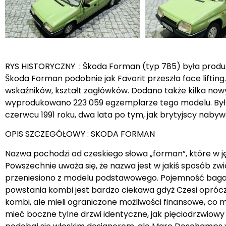
RYS HISTORYCZNY : Škoda Forman (typ 785) była produkow
Škoda Forman podobnie jak Favorit przeszła face lifting.
wskaźników, kształt zagłówków. Dodano także kilka nowy
wyprodukowano 223 059 egzemplarze tego modelu. Był o
czerwcu 1991 roku, dwa lata po tym, jak brytyjscy naby
OPIS SZCZEGÓŁOWY : SKODA FORMAN
Nazwa pochodzi od czeskiego słowa „forman”, które w j
Powszechnie uważa się, że nazwa jest w jakiś sposób
przeniesiono z modelu podstawowego. Pojemność bagażni
powstania kombi jest bardzo ciekawa gdyż Czesi oprócz
kombi, ale mieli ograniczone możliwości finansowe, co
mieć boczne tylne drzwi identyczne, jak pięciodrzwiowy