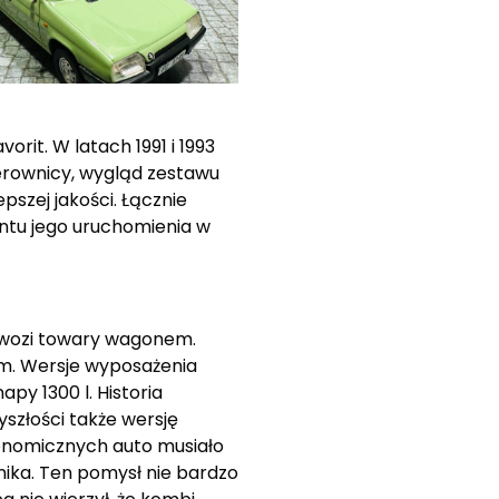
it. W latach 1991 i 1993
kierownicy, wygląd zestawu
szej jakości. Łącznie
ntu jego uruchomienia w
zewozi towary wagonem.
m. Wersje wyposażenia
y 1300 l. Historia
szłości także wersję
konomicznych auto musiało
nika. Ten pomysł nie bardzo