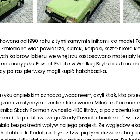
ana od 1990 roku z tymi samymi silnikami, co model Favor
 Zmieniono wlot powietrza, klamki, kołpaki, kształt koła 
ch kolorów lakieru, we wnętrzu zastosowano materiały lep
n znany jako Favorit Estate w Wielkiej Brytanii od mome
wcy po raz pierwszy mogli kupić hatchbacka.
ęzyku angielskim oznacza „wagoneer”, czyli ktoś, kto pr
 związana ze słynnym czeskim filmowcem Milošem Formane
ka Škody Forman wynosiła 400 litrów, a po złożeniu kanap
 modelu podstawowego Skody Favorit chcieli mieć w przy
 miało bezpośredni wpływ na jego projekt. Ze względów e
 hatchback. Podobnie było z tzw. piątymi drzwiami bagaż