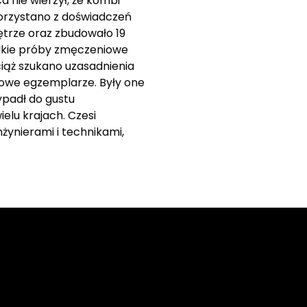
 nie wierzył, że kombi
korzystano z doświadczeń
trze oraz zbudowało 19
lkie próby zmęczeniowe
wciąż szukano uzasadnienia
stowe egzemplarze. Były one
ypadł do gustu
elu krajach. Czesi
żynierami i technikami,