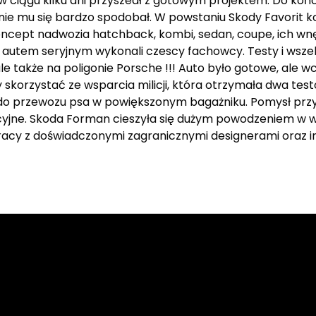
ciągu kilku dni przyszedł z gotowym projektem. Do końca
cznie mu się bardzo spodobał. W powstaniu Skody Favorit 
ncept nadwozia hatchback, kombi, sedan, coupe, ich wnę
autem seryjnym wykonali czescy fachowcy. Testy i wsze
ale także na poligonie Porsche !!! Auto było gotowe, ale 
y skorzystać ze wsparcia milicji, która otrzymała dwa te
że do przewozu psa w powiększonym bagażniku. Pomysł prz
cyjne. Skoda Forman cieszyła się dużym powodzeniem w wi
pracy z doświadczonymi zagranicznymi designerami oraz in