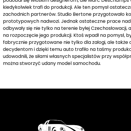
podobał się włoskim designerom, ale Marc Deschamps w 
kiedykolwiek trafi do produkcji. Ale ten pomysł ostate
zachodnich partnerów. Studio Bertone przygotowało ko
prototypowych nadwozi. Jednak ostateczne prace nad 
odbywały się nie tylko na terenie byłej Czechosłowacji, 
na rozpoczęcie jego produkcji. Ktoś wpadł na pomysł, b
fabrycznie przygotowane nie tylko dla załogi, ale tak
decydentom i dzięki temu auto trafiło na taśmy produk
udowodnili, że siłami własnych specjalistów przy współ
można stworzyć udany model samochodu.