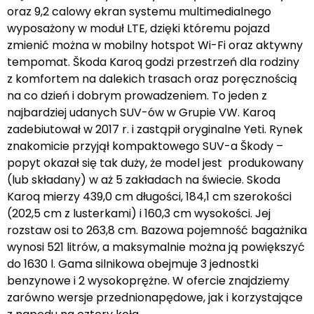
oraz 9,2 calowy ekran systemu multimedialnego
wyposażony w moduł LTE, dzięki któremu pojazd
zmienić można w mobilny hotspot Wi-Fi oraz aktywny
tempomat. Škoda Karoq godzi przestrzeń dla rodziny
z komfortem na dalekich trasach oraz poręcznością
na co dzień i dobrym prowadzeniem. To jeden z
najbardziej udanych SUV-ów w Grupie VW. Karoq
zadebiutował w 2017 r. i zastąpił oryginalne Yeti. Rynek
znakomicie przyjął kompaktowego SUV-a Škody –
popyt okazał się tak duży, że model jest produkowany
(lub składany) w aż 5 zakładach na świecie. Skoda
Karoq mierzy 439,0 cm długości, 184,1 cm szerokości
(202,5 cm z lusterkami) i 160,3 cm wysokości. Jej
rozstaw osi to 263,8 cm. Bazowa pojemność bagażnika
wynosi 521 litrów, a maksymalnie można ją powiększyć
do 1630 l. Gama silnikowa obejmuje 3 jednostki
benzynowe i 2 wysokoprężne. W ofercie znajdziemy
zarówno wersje przednionapędowe, jak i korzystające