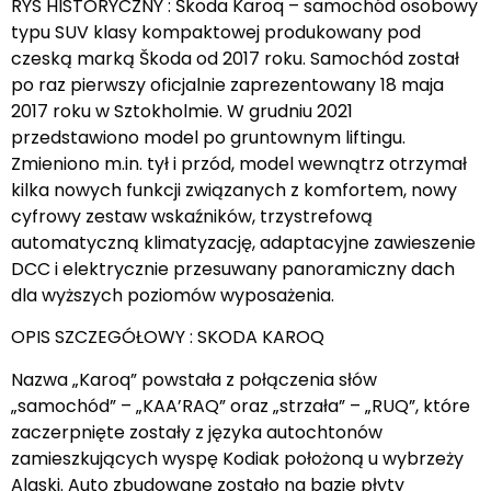
RYS HISTORYCZNY : Škoda Karoq – samochód osobowy
typu SUV klasy kompaktowej produkowany pod
czeską marką Škoda od 2017 roku. Samochód został
po raz pierwszy oficjalnie zaprezentowany 18 maja
2017 roku w Sztokholmie. W grudniu 2021
przedstawiono model po gruntownym liftingu.
Zmieniono m.in. tył i przód, model wewnątrz otrzymał
kilka nowych funkcji związanych z komfortem, nowy
cyfrowy zestaw wskaźników, trzystrefową
automatyczną klimatyzację, adaptacyjne zawieszenie
DCC i elektrycznie przesuwany panoramiczny dach
dla wyższych poziomów wyposażenia.
OPIS SZCZEGÓŁOWY : SKODA KAROQ
Nazwa „Karoq” powstała z połączenia słów
„samochód” – „KAA’RAQ” oraz „strzała” – „RUQ”, które
zaczerpnięte zostały z języka autochtonów
zamieszkujących wyspę Kodiak położoną u wybrzeży
Alaski. Auto zbudowane zostało na bazie płyty