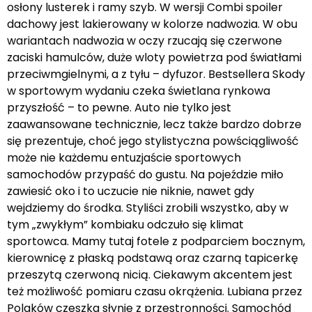
osłony lusterek i ramy szyb. W wersji Combi spoiler
dachowy jest lakierowany w kolorze nadwozia. W obu
wariantach nadwozia w oczy rzucają się czerwone
zaciski hamulców, duże wloty powietrza pod światłami
przeciwmgielnymi, a z tyłu – dyfuzor. Bestsellera Skody
w sportowym wydaniu czeka świetlana rynkowa
przyszłość – to pewne. Auto nie tylko jest
zaawansowane technicznie, lecz także bardzo dobrze
się prezentuje, choć jego stylistyczna powściągliwość
może nie każdemu entuzjaście sportowych
samochodów przypaść do gustu. Na pojeździe miło
zawiesić oko i to uczucie nie niknie, nawet gdy
wejdziemy do środka. Styliści zrobili wszystko, aby w
tym „zwykłym” kombiaku odczuło się klimat
sportowca. Mamy tutaj fotele z podparciem bocznym,
kierownicę z płaską podstawą oraz czarną tapicerkę
przeszytą czerwoną nicią. Ciekawym akcentem jest
też możliwość pomiaru czasu okrążenia. Lubiana przez
Polaków czeszka słynie z przestronności. Samochód