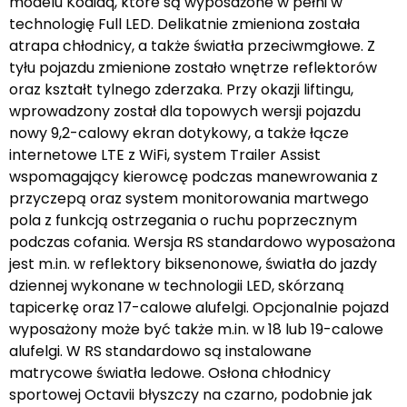
modelu Kodiaq, które są wyposażone w pełni w
technologię Full LED. Delikatnie zmieniona została
atrapa chłodnicy, a także światła przeciwmgłowe. Z
tyłu pojazdu zmienione zostało wnętrze reflektorów
oraz kształt tylnego zderzaka. Przy okazji liftingu,
wprowadzony został dla topowych wersji pojazdu
nowy 9,2-calowy ekran dotykowy, a także łącze
internetowe LTE z WiFi, system Trailer Assist
wspomagający kierowcę podczas manewrowania z
przyczepą oraz system monitorowania martwego
pola z funkcją ostrzegania o ruchu poprzecznym
podczas cofania. Wersja RS standardowo wyposażona
jest m.in. w reflektory biksenonowe, światła do jazdy
dziennej wykonane w technologii LED, skórzaną
tapicerkę oraz 17-calowe alufelgi. Opcjonalnie pojazd
wyposażony może być także m.in. w 18 lub 19-calowe
alufelgi. W RS standardowo są instalowane
matrycowe światła ledowe. Osłona chłodnicy
sportowej Octavii błyszczy na czarno, podobnie jak