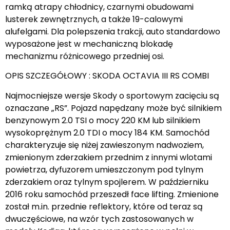
ramką atrapy chłodnicy, czarnymi obudowami
lusterek zewnętrznych, a także 19-calowymi
alufelgami. Dla polepszenia trakcji, auto standardowo
wyposażone jest w mechaniczną blokadę
mechanizmu różnicowego przedniej osi.
OPIS SZCZEGÓŁOWY : SKODA OCTAVIA III RS COMBI
Najmocniejsze wersje Skody o sportowym zacięciu są
oznaczane „RS”. Pojazd napędzany może być silnikiem
benzynowym 2.0 TSI o mocy 220 KM lub silnikiem
wysokoprężnym 2.0 TDI o mocy 184 KM. Samochód
charakteryzuje się niżej zawieszonym nadwoziem,
zmienionym zderzakiem przednim z innymi wlotami
powietrza, dyfuzorem umieszczonym pod tylnym
zderzakiem oraz tylnym spojlerem. W październiku
2016 roku samochód przeszedł face lifting. Zmienione
został m.in. przednie reflektory, które od teraz są
dwuczęściowe, na wzór tych zastosowanych w