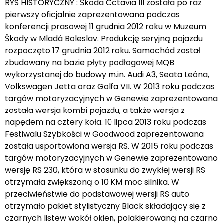
RYS HISTORYCZNY : Škoda Octavia III została po raz
pierwszy oficjalnie zaprezentowana podczas
konferencji prasowej 11 grudnia 2012 roku w Muzeum
Škody w Mladá Boleslav. Produkcję seryjną pojazdu
rozpoczęto 17 grudnia 2012 roku. Samochód został
zbudowany na bazie płyty podłogowej MQB
wykorzystanej do budowy m.in. Audi A3, Seata Leóna,
Volkswagen Jetta oraz Golfa VII. W 2013 roku podczas
targów motoryzacyjnych w Genewie zaprezentowana
została wersja kombi pojazdu, a także wersja z
napędem na cztery koła. 10 lipca 2013 roku podczas
Festiwalu Szybkości w Goodwood zaprezentowana
została usportowiona wersja RS. W 2015 roku podczas
targów motoryzacyjnych w Genewie zaprezentowano
wersję RS 230, która w stosunku do zwykłej wersji RS
otrzymała zwiększoną o 10 KM moc silnika. W
przeciwieństwie do podstawowej wersji RS auto
otrzymało pakiet stylistyczny Black składający się z
czarnych listew wokół okien, polakierowaną na czarno