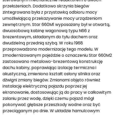
przełożeniach. Dodatkowo skrzynia biegów
zintegrowana była z przystawką odbioru mocy
umożliwiającą przekazywanie mocy urządzeniom
zewnętrznym. Star 660M1 wyposażany był w otwartą,
dwuosobową kabinę wagonową typu N66 z
brezentowym, składanym do tyłu dachem oraz
dwudzielną przednią szybą. W roku 1968
przeprowadzono modernizację tego modelu. W
zmodernizowanym pojeździe o oznaczeniu Star 660M2
zastosowano metalowo-brezentową konstrukcję
dachu kabiny, poprawiając izolację termiczna i
akustyczną, zmieniono kształt osłony silnika oraz
dźwigni zmiany biegów. Zmianami objęto również
instalację elektryczną pojazdu poprzez jej
ekranowanie, dostosowując ją do pracy w całkowitym
zalaniu przez wodę, dzięki czemu pojazd mógł
pokonywać głębsze przeszkody wodne oraz być
przeciąganym po dnie. W układzie hamulcowym