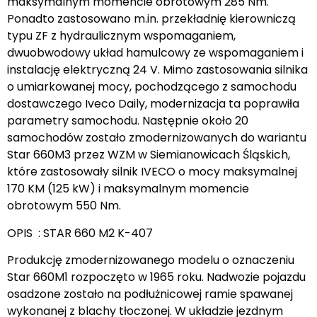
maksymalnym momencie obrotowym 285 Nm.
Ponadto zastosowano m.in. przekładnię kierowniczą
typu ZF z hydraulicznym wspomaganiem,
dwuobwodowy układ hamulcowy ze wspomaganiem i
instalację elektryczną 24 V. Mimo zastosowania silnika
o umiarkowanej mocy, pochodzącego z samochodu
dostawczego Iveco Daily, modernizacja ta poprawiła
parametry samochodu. Następnie około 20
samochodów zostało zmodernizowanych do wariantu
Star 660M3 przez WZM w Siemianowicach Śląskich,
które zastosowały silnik IVECO o mocy maksymalnej
170 KM (125 kW) i maksymalnym momencie
obrotowym 550 Nm.
OPIS : STAR 660 M2 K-407
Produkcję zmodernizowanego modelu o oznaczeniu
Star 660M1 rozpoczęto w 1965 roku. Nadwozie pojazdu
osadzone zostało na podłużnicowej ramie spawanej
wykonanej z blachy tłoczonej. W układzie jezdnym