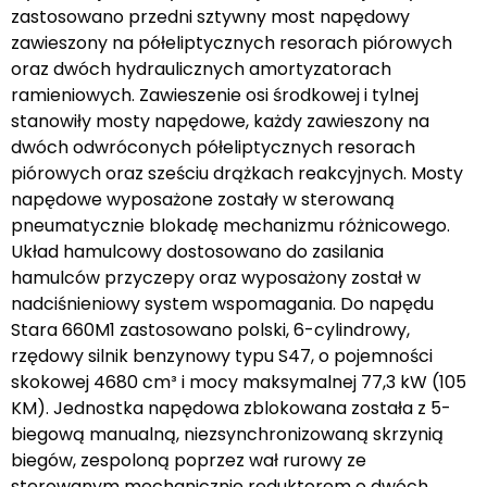
zastosowano przedni sztywny most napędowy
zawieszony na półeliptycznych resorach piórowych
oraz dwóch hydraulicznych amortyzatorach
ramieniowych. Zawieszenie osi środkowej i tylnej
stanowiły mosty napędowe, każdy zawieszony na
dwóch odwróconych półeliptycznych resorach
piórowych oraz sześciu drążkach reakcyjnych. Mosty
napędowe wyposażone zostały w sterowaną
pneumatycznie blokadę mechanizmu różnicowego.
Układ hamulcowy dostosowano do zasilania
hamulców przyczepy oraz wyposażony został w
nadciśnieniowy system wspomagania. Do napędu
Stara 660M1 zastosowano polski, 6-cylindrowy,
rzędowy silnik benzynowy typu S47, o pojemności
skokowej 4680 cm³ i mocy maksymalnej 77,3 kW (105
KM). Jednostka napędowa zblokowana została z 5-
biegową manualną, niezsynchronizowaną skrzynią
biegów, zespoloną poprzez wał rurowy ze
sterowanym mechanicznie reduktorem o dwóch