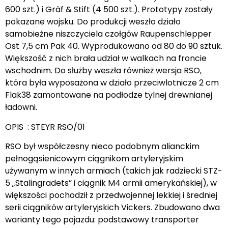
600 szt.) i Gräf & Stift (4 500 szt.). Prototypy zostały
pokazane wojsku. Do produkcji weszło działo
samobieżne niszczyciela czołgów Raupenschlepper
Ost 7,5 cm Pak 40. Wyprodukowano od 80 do 90 sztuk.
Większość z nich brała udział w walkach na froncie
wschodnim. Do służby weszła również wersja RSO,
która była wyposażona w działo przeciwlotnicze 2 cm
Flak38 zamontowane na podłodze tylnej drewnianej
ładowni.
OPIS : STEYR RSO/01
RSO był współczesny nieco podobnym alianckim
pełnogąsienicowym ciągnikom artyleryjskim
używanym w innych armiach (takich jak radziecki STZ-
5 „Stalingradets” i ciągnik M4 armii amerykańskiej), w
większości pochodził z przedwojennej lekkiej i średniej
serii ciągników artyleryjskich Vickers. Zbudowano dwa
warianty tego pojazdu: podstawowy transporter