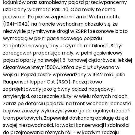
ładunków oraz samobieżny pojazd przeciwpancerny
uzbrojony w armatę PaK 40. Oba miały to samo
podwozie. Po pierwszej jesieni i zimie Wehrmachtu
(1941–1942) na froncie wschodnim okazało się, że
niezwykle prymitywne drogi w ZSRR i sezonowe błoto
wymagają w pełni gąsienicowego pojazdu
zaopatrzeniowego, aby utrzymać mobilność. Steyr
zareagował, proponując mały, w pełni gąsienicowy
pojazd oparty na swojej 1,5-tonowej ciężarówce, lekkiej
ciężarówce Steyr 1500A, która była już używana w
wojsku. Pojazd został wprowadzony w 1942 roku jako
Raupenschlepper Ost (RSO). Początkowo
zaprojektowany jako główny pojazd napędowy i
artyleryjski, ostatecznie służył w wielu różnych rolach.
Zaraz po dotarciu pojazdu na front wschodni jednostki
bojowe zaczęły wykorzystywać go do ogólnych zadań
transportowych. Zapewniał doskonałą obsługę dzięki
swojej niezawodności, łatwości konserwacji i zdolności
do przejmowania różnych ról – w każdym rodzaju