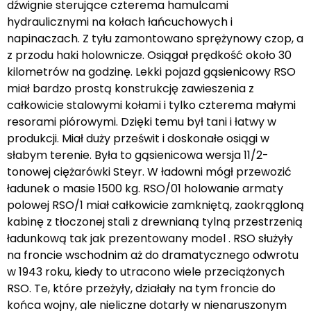
dźwignie sterujące czterema hamulcami
hydraulicznymi na kołach łańcuchowych i
napinaczach. Z tyłu zamontowano sprężynowy czop, a
z przodu haki holownicze. Osiągał prędkość około 30
kilometrów na godzinę. Lekki pojazd gąsienicowy RSO
miał bardzo prostą konstrukcję zawieszenia z
całkowicie stalowymi kołami i tylko czterema małymi
resorami piórowymi. Dzięki temu był tani i łatwy w
produkcji. Miał duży prześwit i doskonałe osiągi w
słabym terenie. Była to gąsienicowa wersja 11/2-
tonowej ciężarówki Steyr. W ładowni mógł przewozić
ładunek o masie 1500 kg. RSO/01 holowanie armaty
polowej RSO/1 miał całkowicie zamkniętą, zaokrągloną
kabinę z tłoczonej stali z drewnianą tylną przestrzenią
ładunkową tak jak prezentowany model . RSO służyły
na froncie wschodnim aż do dramatycznego odwrotu
w 1943 roku, kiedy to utracono wiele przeciążonych
RSO. Te, które przeżyły, działały na tym froncie do
końca wojny, ale nieliczne dotarły w nienaruszonym