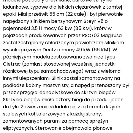
ładunkowe, typowe dla lekkich ciężarówek z tamtej
epoki. Miał prześwit 55 cm (22 cale) i był pierwotnie
napędzany silnikiem benzynowym Steyr V8 o
pojemności 3,5 l i mocy 63 kW (85 KM), który w
pojazdach produkowanych przez RSO/03 Magirusa
został zastąpiony chłodzonym powietrzem silnikiem
wysokoprężnym Deutz o mocy 49 kW (66 KM). W
późniejszym modelu zastosowano zwolnicę typu
Cletrac (zamiast stosowanej wcześniej jednostki
różnicowej typu samochodowego) wraz z wieloma
innymi ulepszeniami. Silnik został zamontowany na
podłodze kabiny maszynisty, a napęd przenoszony był
przez sprzęgło jednopłytkowe do skrzyni biegów.
Skrzynia biegów miała cztery biegi do przodu i jeden
do tyłu. Zawieszenie składało się z czterech dużych
stalowych kół talerzowych z każdej strony,
zamontowanych parami za pomocą sprężyn
eliptycznych. Sterowanie obejmowało pionowe