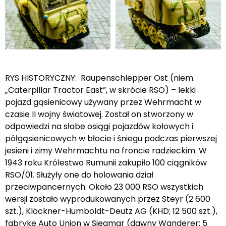
RYS HISTORYCZNY: Raupenschlepper Ost (niem.
„Caterpillar Tractor East”, w skrócie RSO) – lekki
pojazd gąsienicowy używany przez Wehrmacht w
czasie II wojny światowej. Został on stworzony w
odpowiedzi na słabe osiągi pojazdów kołowych i
półgąsienicowych w błocie i śniegu podczas pierwszej
jesieni i zimy Wehrmachtu na froncie radzieckim. W
1943 roku Królestwo Rumunii zakupiło 100 ciągników
RSO/01. Służyły one do holowania dział
przeciwpancernych. Około 23 000 RSO wszystkich
wersji zostało wyprodukowanych przez Steyr (2 600
szt.), Klöckner-Humboldt-Deutz AG (KHD; 12 500 szt.),
fabrykę Auto Union w Siegmar (dawny Wanderer; 5