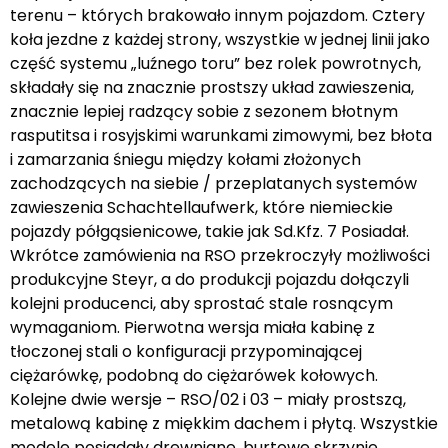
terenu – których brakowało innym pojazdom. Cztery
koła jezdne z każdej strony, wszystkie w jednej linii jako
część systemu „luźnego toru” bez rolek powrotnych,
składały się na znacznie prostszy układ zawieszenia,
znacznie lepiej radzący sobie z sezonem błotnym
rasputitsa i rosyjskimi warunkami zimowymi, bez błota
i zamarzania śniegu między kołami złożonych
zachodzących na siebie / przeplatanych systemów
zawieszenia Schachtellaufwerk, które niemieckie
pojazdy półgąsienicowe, takie jak Sd.Kfz. 7 Posiadał.
Wkrótce zamówienia na RSO przekroczyły możliwości
produkcyjne Steyr, a do produkcji pojazdu dołączyli
kolejni producenci, aby sprostać stale rosnącym
wymaganiom. Pierwotna wersja miała kabinę z
tłoczonej stali o konfiguracji przypominającej
ciężarówkę, podobną do ciężarówek kołowych.
Kolejne dwie wersje – RSO/02 i 03 – miały prostszą,
metalową kabinę z miękkim dachem i płytą. Wszystkie
modele posiadały drewniane, burtowe skrzynie