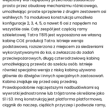
prosto przez obudowę mechanizmu różnicowego,
umożliwiając proste sprzężenie z drugim zestawem osi
wahliwych. Ta modułowa konstrukcja umożliwia
konfiguracje 2, 3, 4, 5, a nawet 6 osi z napędem na
wszystkie osie. Cały zespół jest częścią ramy
szkieletowej. Tatra T815 jest wyposażona we własną
kabinę COE produkcji Tatra. Istnieje wersja
podstawowa, rozszerzona z miejscem za siedzeniami
wykorzystywanymi do koi, a zwłaszcza do zadań
przeciwpożarowych, długą czterodrzwiową kabiną
umożliwiającą przewóz do sześciu osób. Istnieje
również specjalna wersja z niską kabiną używana
głównie do dźwigów i innych specjalnych zastosowań.
Kabina znajduje się przed osią przednią.
Prawdopodobnie najczęstszymi nadbudówkami są
wywrotki jednostronne lub trójstronne określane jako
S1 i S3. Inną konstrukcją jest platforma platformowa,
ciągnik do naczep, ciężkich przyczep i podwozie ramy,