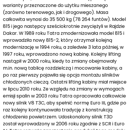
warianty przeznaczone do użytku mieszanego
(zarówno terenowego, jak i drogowego). Masa
całkowita wynosi do 35 500 kg (78 264 funtów). Model
815 i jego następcy sześciokrotnie zwyciężyli w Rajdzie
Dakar. W 1989 roku Tatra zmodernizowała model 815 i
wprowadziła nowy 815-2, który otrzymał kolejną
modernizację w 1994 roku, a zaledwie 3 lata później, w
1997 roku, wprowadzono nową kabinę. Kolejny lifting
nastąpił w 2000 roku, kiedy to zmiany obejmowały
m.in. nową tablicę rozdzielczą i mocowanie kabiny, a
po raz pierwszy pojawiła się opcja montażu silników
chłodzonych cieczą. Ostatni lifting kabiny miał miejsce
w lipcu 2010 roku. Ze względu na zmiany w wymogach
emisji spalin w 2003 roku Tatra opracowała całkowicie
nowy silnik V8 T3C, aby spełnić normę Euro III, gdzie po
raz kolejny kontynuowała tradycję z konstrukcją
chłodzenia powietrzem. Udoskonalony silnik T3D
został wprowadzony w 2006 roku zgodnie z SCR i Euro