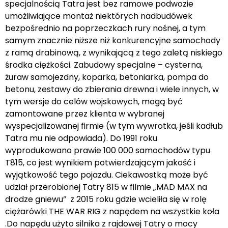
specjalnością Tatra jest bez ramowe podwozie
umożliwiające montaż niektórych nadbudówek
bezpośrednio na poprzeczkach rury nośnej, a tym
samym znacznie niższe niż konkurencyjne samochody
z ramą drabinową, z wynikającą z tego zaletą niskiego
środka ciężkości. Zabudowy specjalne – cysterna,
żuraw samojezdny, koparka, betoniarka, pompa do
betonu, zestawy do zbierania drewna i wiele innych, w
tym wersje do celów wojskowych, mogą być
zamontowane przez klienta w wybranej
wyspecjalizowanej firmie (w tym wywrotka, jeśli kadłub
Tatra mu nie odpowiada). Do 1991 roku
wyprodukowano prawie 100 000 samochodów typu
T815, co jest wynikiem potwierdzającym jakość i
wyjątkowość tego pojazdu. Ciekawostką może być
udział przerobionej Tatry 815 w filmie „MAD MAX na
drodze gniewu” z 2015 roku gdzie wcieliła się w rolę
ciężarówki THE WAR RIG z napędem na wszystkie koła
.Do napędu użyto silnika z rajdowej Tatry o mocy