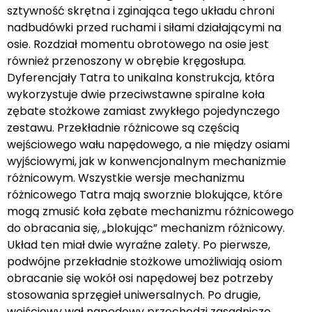
sztywność skrętna i zginająca tego układu chroni
nadbudówki przed ruchami i siłami działającymi na
osie. Rozdział momentu obrotowego na osie jest
również przenoszony w obrębie kręgosłupa.
Dyferencjały Tatra to unikalna konstrukcja, która
wykorzystuje dwie przeciwstawne spiralne koła
zębate stożkowe zamiast zwykłego pojedynczego
zestawu. Przekładnie różnicowe są częścią
wejściowego wału napędowego, a nie między osiami
wyjściowymi, jak w konwencjonalnym mechanizmie
różnicowym. Wszystkie wersje mechanizmu
różnicowego Tatra mają sworznie blokujące, które
mogą zmusić koła zębate mechanizmu różnicowego
do obracania się, „blokując” mechanizm różnicowy.
Układ ten miał dwie wyraźne zalety. Po pierwsze,
podwójne przekładnie stożkowe umożliwiają osiom
obracanie się wokół osi napędowej bez potrzeby
stosowania sprzęgieł uniwersalnych. Po drugie,
wejściowy wał napędowy przechodzi zasadniczo