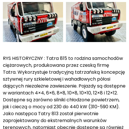
RYS HISTORYCZNY : Tatra 815 to rodzina samochodów
ciężarowych, produkowana przez czeską firmę
Tatra. Wykorzystuje tradycyjną tatrzańską koncepcję
sztywnej rury szkieletowej i wahadłowych półosi
dających niezależne zawieszenie. Pojazdy są dostępne
w wariantach 4×4, 6×6, 8×8, 10×8, 10×10, 12×8 i 12×12.
Dostępne są zarówno silniki chłodzone powietrzem,
jak i cieczą o mocy od 230 do 440 kW (310-590 KM).
Jako następca Tatry 813 został pierwotnie
zaprojektowany do ekstremalnych warunków
terenowych, natomiast obecnie dostępne są również