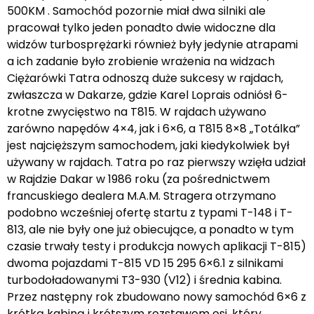
500KM . Samochód pozornie miał dwa silniki ale
pracował tylko jeden ponadto dwie widoczne dla
widzów turbosprężarki również były jedynie atrapami
a ich zadanie było zrobienie wrażenia na widzach
Ciężarówki Tatra odnoszą duże sukcesy w rajdach,
zwłaszcza w Dakarze, gdzie Karel Loprais odniósł 6-
krotne zwycięstwo na T815. W rajdach używano
zarówno napędów 4×4, jak i 6×6, a T815 8×8 „Totálka”
jest najcięższym samochodem, jaki kiedykolwiek był
używany w rajdach. Tatra po raz pierwszy wzięła udział
w Rajdzie Dakar w 1986 roku (za pośrednictwem
francuskiego dealera M.A.M. Stragera otrzymano
podobno wcześniej ofertę startu z typami T-148 i T-
813, ale nie były one już obiecujące, a ponadto w tym
czasie trwały testy i produkcja nowych aplikacji T-815)
dwoma pojazdami T-815 VD 15 295 6×6.1 z silnikami
turbodoładowanymi T3-930 (V12) i średnia kabina.
Przez następny rok zbudowano nowy samochód 6×6 z
krótką kabiną i krótszym rozstawem osi, który