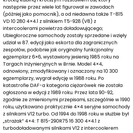
następnie przez wiele lat figurował w zawodach
(później jako pomocnik), a od niedawna także T-815
VD 10 280 4×4.1 z silnikiem T5-928 (V8) z
intercoolerami powietrza doładowującego;
Ubiegłoroczne samochody zostały sprzedane i wzięły
udział w 87. edycji jako eskorta dla zagranicznych
zespołów, podobnie jak oryginalny funkcjonalny
egzemplarz 6×6, wystawiony jesienią 1985 roku na
Targach Inżynieryjnych w Brnie. Model 4×4,
odnowiony, zmodyfikowany i oznaczony na 10 300
egzemplarzy, wygrał edycję w 1988 roku. Po
katastrofie DAF-a kategoria ciężarówek nie została
ogłoszona w edycji z 1989 roku. Przez lata 90-92,
zgodnie ze zmienionymi przepisami, szczególnie w 1990
roku, użytkowano praktycznie 4×4 seryjne samochody
z silnikami V12 turbo. Od 1994 do 1998 roku w służbie był
„strażak” 4×4: T 815-290R75 16 300 4×4.1 z
turbodoładowanymi silnikami V12 z intercoolerem