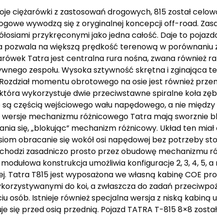
je ciężarówki z zastosowań drogowych, 815 został celo
gowe wywodzą się z oryginalnej koncepcji off-road. Zas
ółosiami przykręconymi jako jedna całość. Daje to poja
cja pozwala na większą prędkość terenową w porównaniu 
rówek Tatra jest centralna rura nośna, zwana również r
wnego zespołu. Wysoka sztywność skrętna i zginająca te
e. Rozdział momentu obrotowego na osie jest również prz
, która wykorzystuje dwie przeciwstawne spiralne koła z
 są częścią wejściowego wału napędowego, a nie między o
wersje mechanizmu różnicowego Tatra mają sworznie bl
a się, „blokując” mechanizm różnicowy. Układ ten miał 
siom obracanie się wokół osi napędowej bez potrzeby st
echodzi zasadniczo prosto przez obudowę mechanizmu ró
modułowa konstrukcja umożliwia konfiguracje 2, 3, 4, 5, 
ej. Tatra T815 jest wyposażona we własną kabinę COE produ
korzystywanymi do koi, a zwłaszcza do zadań przeciwpo
 osób. Istnieje również specjalna wersja z niską kabiną
je się przed osią przednią. Pojazd TATRA T-815 8×8 zosta