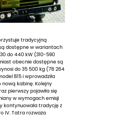
rzystuje tradycyjną
y są dostępne w wariantach
d 230 do 440 kW (310-590
miast obecnie dostępne są
ynosi do 35 500 kg (78 264
model 815 i wprowadziła
o nową kabinę. Kolejny
raz pierwszy pojawiła się
 zmiany w wymogach emisji
jny kontynuowała tradycję z
o IV. Tatra rozważa