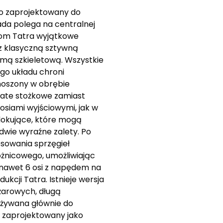
wo zaprojektowany do
ada polega na centralnej
zdom Tatra wyjątkowe
z klasyczną sztywną
amą szkieletową. Wszystkie
go układu chroni
enoszony w obrębie
ębate stożkowe zamiast
siami wyjściowymi, jak w
okujące, które mogą
dwie wyraźne zalety. Po
osowania sprzęgieł
żnicowego, umożliwiając
a nawet 6 osi z napędem na
kcji Tatra. Istnieje wersja
żarowych, długą
 używana głównie do
ł zaprojektowany jako