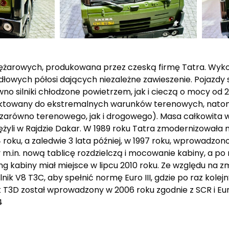
ężarowych, produkowana przez czeską firmę Tatra. Wyko
adłowych półosi dających niezależne zawieszenie. Pojazd
równo silniki chłodzone powietrzem, jak i cieczą o mocy o
ojektowany do ekstremalnych warunków terenowych, nato
zarówno terenowego, jak i drogowego). Masa całkowita w
ężyli w Rajdzie Dakar. W 1989 roku Tatra zmodernizowała 
roku, a zaledwie 3 lata później, w 1997 roku, wprowadzon
 m.in. nową tablicę rozdzielczą i mocowanie kabiny, a po 
ing kabiny miał miejsce w lipcu 2010 roku. Ze względu na
nik V8 T3C, aby spełnić normę Euro III, gdzie po raz kole
 T3D został wprowadzony w 2006 roku zgodnie z SCR i Eur
4