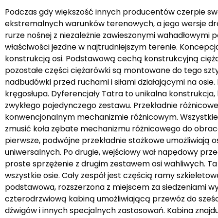
Podczas gdy większość innych producentów czerpie swo
ekstremalnych warunków terenowych, a jego wersje dro
rurze nośnej z niezależnie zawieszonymi wahadłowymi p
właściwości jezdne w najtrudniejszym terenie. Koncep
konstrukcją osi. Podstawową cechą konstrukcyjną cięża
pozostałe części ciężarówki są montowane do tego szty
nadbudówki przed ruchami i siłami działającymi na osi
kręgosłupa. Dyferencjały Tatra to unikalna konstrukcja
zwykłego pojedynczego zestawu. Przekładnie różnicowe
konwencjonalnym mechanizmie różnicowym. Wszystkie 
zmusić koła zębate mechanizmu różnicowego do obracani
pierwsze, podwójne przekładnie stożkowe umożliwiają o
uniwersalnych. Po drugie, wejściowy wał napędowy prz
proste sprzężenie z drugim zestawem osi wahliwych. Ta 
wszystkie osie. Cały zespół jest częścią ramy szkieletow
podstawowa, rozszerzona z miejscem za siedzeniami wy
czterodrzwiową kabiną umożliwiającą przewóz do sześciu
dźwigów i innych specjalnych zastosowań. Kabina znajdu