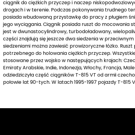
ciągnik do ciężkich przyczep i naczep niskopodwoziowy
drogach i w terenie. Podczas pokonywania trudnego te
posiada wbudowaną przystawkę do pracy z pługiem śni
jego wyciągania. Ciągnik posiada ruszt do mocowania s
jest w dwunastocylindrowy, turbodoładowany, wielopaliw
części znajdują się jeszcze dwa siedzenia w przeciwny
siedzeniami można zawiesić prowizoryczne łóżko. Rusz
potrzebnego do holowania ciężkich przyczep. Wszystkie t
stosowane przez wojsko w następujących krajach: Czechy,
Emiraty Arabskie, Indie, Indonezja, Włochy, Francja, Mal
odziedziczyła część ciągników T-815 VT od armii czech
połowie lat 90-tych. W latach 1995-1997 pojazdy T-815 