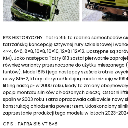
RYS HISTORYCZNY : Tatra 815 to rodzina samochodów ci
tatrzańską koncepcję sztywnej rury szkieletowej i wah
4×4, 6×6, 8×8, 10×8, 10×10, 12×8 i 12×12. Dostępne są za
KM). Jako następca Tatry 813 został pierwotnie zapr
również warianty przeznaczone do użytku mieszanego (
funtów). Model 815 i jego następcy sześciokrotnie zwyci
nowy 815-2, który otrzymał kolejną modernizację w 1994 
lifting nastąpił w 2000 roku, kiedy to zmiany obejmowały
opcja montażu silników chłodzonych cieczą. Ostatni lift
spalin w 2003 roku Tatra opracowała całkowicie nowy sil
konstrukcją chłodzenia powietrzem. Udoskonalony silnik
zaprzestanie produkcji tego modelu w latach 2023-202
OPIS : TATRA 815 VT 8×8