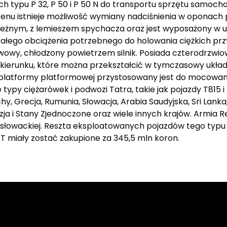
ch typu P 32, P 50 i P 50 N do transportu sprzętu samoch
renu istnieje możliwość wymiany nadciśnienia w oponach
eżnym, z lemieszem spychacza oraz jest wyposażony w u
tałego obciążenia potrzebnego do holowania ciężkich pr
owy, chłodzony powietrzem silnik. Posiada czterodrzwiową
m kierunku, które można przekształcić w tymczasowy układ
t platformy platformowej przystosowany jest do mocowan
ypy ciężarówek i podwozi Tatra, takie jak pojazdy T815 i 
 Grecja, Rumunia, Słowacja, Arabia Saudyjska, Sri Lanka,
ezja i Stany Zjednoczone oraz wiele innych krajów. Armia Re
osłowackiej. Reszta eksploatowanych pojazdów tego typu
VT miały zostać zakupione za 345,5 mln koron.