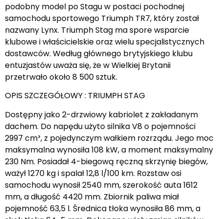
podobny model po Stagu w postaci pochodnej
samochodu sportowego Triumph TR7, który został
nazwany Lynx. Triumph Stag ma spore wsparcie
klubowe i właścicielskie oraz wielu specjalistycznych
dostawców. Według głównego brytyjskiego klubu
entuzjastów uważa się, że w Wielkiej Brytanii
przetrwało około 8 500 sztuk.
OPIS SZCZEGÓŁOWY : TRIUMPH STAG
Dostępny jako 2-drzwiowy kabriolet z zakładanym
dachem. Do napędu użyto silnika V8 o pojemności
2997 cm³, z pojedynczym wałkiem rozrządu. Jego moc
maksymalna wynosiła 108 kW, a moment maksymalny
230 Nm. Posiadał 4-biegową ręczną skrzynię biegów,
ważył 1270 kg i spalał 12,8 l/100 km. Rozstaw osi
samochodu wynosił 2540 mm, szerokość auta 1612
mm, a długość 4420 mm. Zbiornik paliwa miał
pojemność 63,5 l. Średnica tłoka wynosiła 86 mm, a