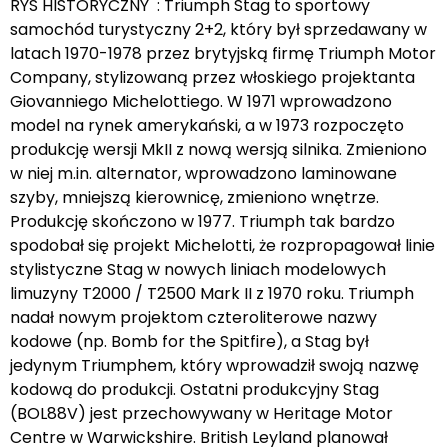
RYS HISTORYCZNY : Triumph Stag to sportowy
samochód turystyczny 2+2, który był sprzedawany w
latach 1970-1978 przez brytyjską firmę Triumph Motor
Company, stylizowaną przez włoskiego projektanta
Giovanniego Michelottiego. W 1971 wprowadzono
model na rynek amerykański, a w 1973 rozpoczęto
produkcję wersji MkII z nową wersją silnika. Zmieniono
w niej m.in. alternator, wprowadzono laminowane
szyby, mniejszą kierownicę, zmieniono wnętrze.
Produkcję skończono w 1977. Triumph tak bardzo
spodobał się projekt Michelotti, że rozpropagował linie
stylistyczne Stag w nowych liniach modelowych
limuzyny T2000 / T2500 Mark II z 1970 roku. Triumph
nadał nowym projektom czteroliterowe nazwy
kodowe (np. Bomb for the Spitfire), a Stag był
jedynym Triumphem, który wprowadził swoją nazwę
kodową do produkcji. Ostatni produkcyjny Stag
(BOL88V) jest przechowywany w Heritage Motor
Centre w Warwickshire. British Leyland planował