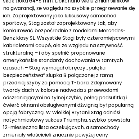
skok tłoka 64-5 mm. Dokonano wielu zmian silników
na gwarancji, ze względu na szybkie przegrzewanie się
ich. Zaprojektowany jako luksusowy samochód
sportowy, Stag został zaprojektowany tak, aby
konkurować bezpośrednio z modelami Mercedes-
Benz klasy SL. Wszystkie Stagi były czteromiejscowymi
kabrioletami coupé, ale ze względu na sztywność
strukturalną – i aby spełnić proponowane
amerykańskie standardy dachowania w tamtych
czasach – Stag wymagał obręczy „pałąka
bezpieczeństwa” słupka B połączonej z ramą
przedniej szyby za pomocą T-bara. Zdejmowany
twardy dach w kolorze nadwozia z przewodami
odszraniającymi na tylnej szybie, pełną podsufitką i
ćwierć oknami obsługiwanymi dźwignią był popularną
opcją fabryczną. W Wielkiej Brytanii Stag odniósł
natychmiastowy sukces Triumpha, szybko powstała
12-miesięczna lista oczekujących, a samochody
zmieniały właścicieli znacznie powyżej ceny