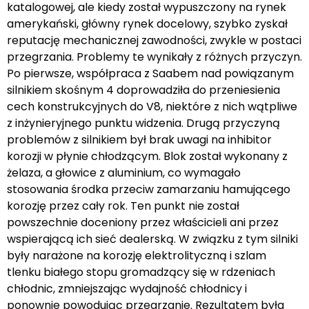
katalogowej, ale kiedy został wypuszczony na rynek
amerykański, główny rynek docelowy, szybko zyskał
reputację mechanicznej zawodności, zwykle w postaci
przegrzania. Problemy te wynikały z różnych przyczyn.
Po pierwsze, współpraca z Saabem nad powiązanym
silnikiem skośnym 4 doprowadziła do przeniesienia
cech konstrukcyjnych do V8, niektóre z nich wątpliwe
z inżynieryjnego punktu widzenia. Drugą przyczyną
problemów z silnikiem był brak uwagi na inhibitor
korozji w płynie chłodzącym. Blok został wykonany z
żelaza, a głowice z aluminium, co wymagało
stosowania środka przeciw zamarzaniu hamującego
korozję przez cały rok. Ten punkt nie został
powszechnie doceniony przez właścicieli ani przez
wspierającą ich sieć dealerską. W związku z tym silniki
były narażone na korozję elektrolityczną i szlam
tlenku białego stopu gromadzący się w rdzeniach
chłodnic, zmniejszając wydajność chłodnicy i
ponownie powodując przegrzanie. Rezultatem była