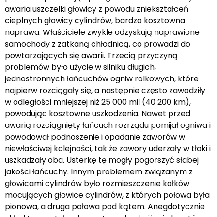
awaria uszczelki głowicy z powodu zniekształceń
cieplnych głowicy cylindrów, bardzo kosztowna
naprawa. Właściciele zwykle odzyskują naprawione
samochody z zatkaną chłodnicą, co prowadzi do
powtarzających się awarii. Trzecią przyczyną
problemów było użycie w silniku długich,
jednostronnych łańcuchów ogniw rolkowych, które
najpierw rozciągały się, a następnie często zawodziły
w odległości mniejszej niż 25 000 mil (40 200 km),
powodując kosztowne uszkodzenia. Nawet przed
awarią rozciągnięty łańcuch rozrządu pomijał ogniwa i
powodował podnoszenie i opadanie zaworów w
niewłaściwej kolejności, tak że zawory uderzały w tłoki i
uszkadzały oba. Usterkę tę mogły pogorszyć słabej
jakości łańcuchy. Innym problemem związanym z
głowicami cylindrów było rozmieszczenie kołków
mocujących głowice cylindrów, z których połowa była
pionowa, a druga połowa pod kątem. Anegdotycznie