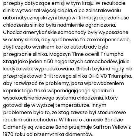
przepisy dotyczące emisji w tym kraju. W rezultacie
silnik wytwarzał więcej ciepła, a po zainstalowaniu
automatycznej skrzyni biegów i klimatyzacji zdolność
chłodzenia silnika była nadmiernie ograniczona.
Chociaż amerykańskie samochody były wyposażone
w osłony silnika, aby spróbować to zrekompensować,
zbyt często wynikiem korka autostrady było
przegrzanie silnika. Magazyn Time ocenił Triumpha
Staga jako jeden z 50 najgorszych samochodów, jakie
kiedykolwiek wyprodukowano. British Leyland nigdy nie
przeprojektował 3-litrowego silnika OHC V0 Triumpha,
aby rozwiązać te problemy, poza wprowadzeniem
kopulastego tłoka wspomagającego spalanie i
wysokociśnieniowego systemu chłodzenia, który
gotował się w wyższej temperaturze. Innym
problemem było to, że Stag zawsze był stosunkowo
rzadkim samochodem. W filmie o Jamesie Bondzie
Diamenty są wieczne Bond przejmuje Saffron Yellow z
1970 roku od przemytnika diamentów.