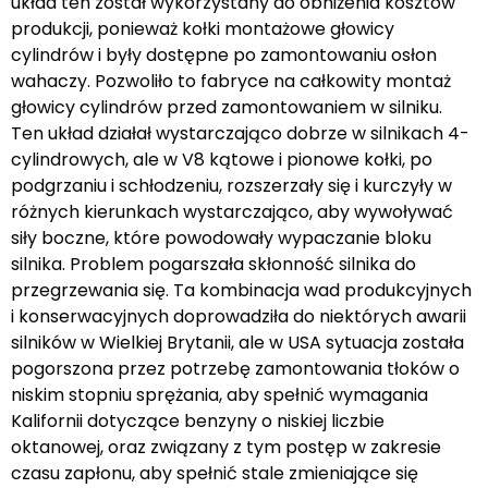
układ ten został wykorzystany do obniżenia kosztów
produkcji, ponieważ kołki montażowe głowicy
cylindrów i były dostępne po zamontowaniu osłon
wahaczy. Pozwoliło to fabryce na całkowity montaż
głowicy cylindrów przed zamontowaniem w silniku.
Ten układ działał wystarczająco dobrze w silnikach 4-
cylindrowych, ale w V8 kątowe i pionowe kołki, po
podgrzaniu i schłodzeniu, rozszerzały się i kurczyły w
różnych kierunkach wystarczająco, aby wywoływać
siły boczne, które powodowały wypaczanie bloku
silnika. Problem pogarszała skłonność silnika do
przegrzewania się. Ta kombinacja wad produkcyjnych
i konserwacyjnych doprowadziła do niektórych awarii
silników w Wielkiej Brytanii, ale w USA sytuacja została
pogorszona przez potrzebę zamontowania tłoków o
niskim stopniu sprężania, aby spełnić wymagania
Kalifornii dotyczące benzyny o niskiej liczbie
oktanowej, oraz związany z tym postęp w zakresie
czasu zapłonu, aby spełnić stale zmieniające się