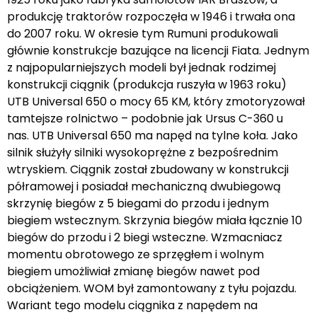
produkcję traktorów rozpoczęła w 1946 i trwała ona
do 2007 roku. W okresie tym Rumuni produkowali
głównie konstrukcje bazujące na licencji Fiata. Jednym
z najpopularniejszych modeli był jednak rodzimej
konstrukcji ciągnik (produkcja ruszyła w 1963 roku)
UTB Universal 650 o mocy 65 KM, który zmotoryzował
tamtejsze rolnictwo – podobnie jak Ursus C-360 u
nas. UTB Universal 650 ma napęd na tylne koła. Jako
silnik służyły silniki wysokoprężne z bezpośrednim
wtryskiem. Ciągnik został zbudowany w konstrukcji
półramowej i posiadał mechaniczną dwubiegową
skrzynię biegów z 5 biegami do przodu i jednym
biegiem wstecznym. Skrzynia biegów miała łącznie 10
biegów do przodu i 2 biegi wsteczne. Wzmacniacz
momentu obrotowego ze sprzęgłem i wolnym
biegiem umożliwiał zmianę biegów nawet pod
obciążeniem. WOM był zamontowany z tyłu pojazdu.
Wariant tego modelu ciągnika z napędem na