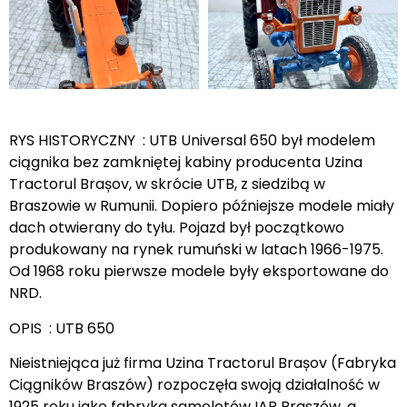
RYS HISTORYCZNY : UTB Universal 650 był modelem
ciągnika bez zamkniętej kabiny producenta Uzina
Tractorul Brașov, w skrócie UTB, z siedzibą w
Braszowie w Rumunii. Dopiero późniejsze modele miały
dach otwierany do tyłu. Pojazd był początkowo
produkowany na rynek rumuński w latach 1966-1975.
Od 1968 roku pierwsze modele były eksportowane do
NRD.
OPIS : UTB 650
Nieistniejąca już firma Uzina Tractorul Brașov (Fabryka
Ciągników Braszów) rozpoczęła swoją działalność w
1925 roku jako fabryka samolotów IAR Braszów, a