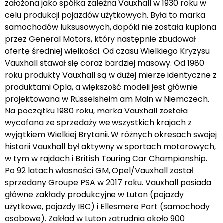
założona jako spółka zależna Vauxhall w 1930 roku w
celu produkcji pojazdów użytkowych. Była to marka
samochodów luksusowych, dopóki nie została kupiona
przez General Motors, który następnie zbudował
ofertę średniej wielkości. Od czasu Wielkiego Kryzysu
Vauxhall stawał się coraz bardziej masowy. Od 1980
roku produkty Vauxhall są w dużej mierze identyczne z
produktami Opla, a większość modeli jest głównie
projektowana w Rüsselsheim am Main w Niemczech.
Na początku 1980 roku, marka Vauxhall została
wycofana ze sprzedaży we wszystkich krajach z
wyjątkiem Wielkiej Brytanii. W różnych okresach swojej
historii Vauxhall był aktywny w sportach motorowych,
w tym w rajdach i British Touring Car Championship.
Po 92 latach własności GM, Opel/Vauxhall został
sprzedany Groupe PSA w 2017 roku. Vauxhall posiada
główne zakłady produkcyjne w Luton (pojazdy
użytkowe, pojazdy IBC) i Ellesmere Port (samochody
osobowe). Zakład w Luton zatrudnia około 900