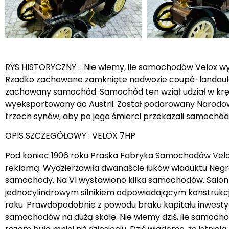
RYS HISTORYCZNY : Nie wiemy, ile samochodów Velox wypr
Rzadko zachowane zamknięte nadwozie coupé-landaulet, 
zachowany samochód. Samochód ten wziął udział w kręc
wyeksportowany do Austrii. Został podarowany Narodow
trzech synów, aby po jego śmierci przekazali samochó
OPIS SZCZEGÓŁOWY : VELOX 7HP
Pod koniec 1906 roku Praska Fabryka Samochodów Velox, 
reklamą. Wydzierżawiła dwanaście łuków wiaduktu Negrel
samochody. Na VI wystawiono kilka samochodów. Salon
jednocylindrowym silnikiem odpowiadającym konstrukcji 
roku. Prawdopodobnie z powodu braku kapitału inwesty
samochodów na dużą skalę. Nie wiemy dziś, ile samoc