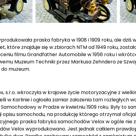
odukowała praska fabryka w 1908 i 1909 roku, ale dziś w
które znajduje się w zbiorach NTM od 1949 roku, zostało
eniu filmu Grandfather Automobile w 1956 roku i wkrótc
emu Muzeum Techniki przez Markusa Zehndera ze Szwajca
d do muzeum.
s.r.o. wkroczyła w krajowe życie motoryzacyjne z wielki
li w Karlinie i ogłosiła zamiar założenia tam rozległych
 Samochodowy w Pradze w kwietniu 1909 roku. Były to s
opisu samochodu, na produkcję którego otrzymał oficjaln
cyjnego praska fabryka samochodów Velox w ogóle nie z
hodów Velox wyprodukowano. Jest jednak całkiem prawdo