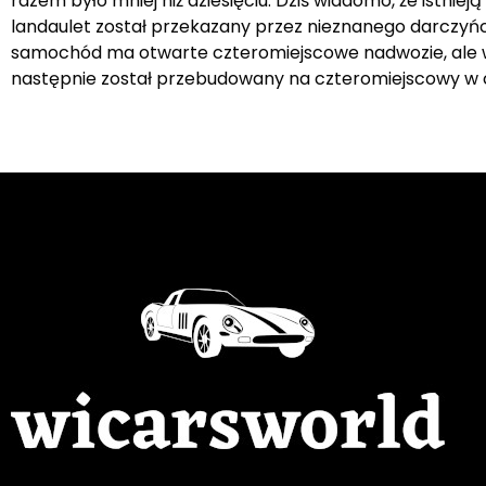
razem było mniej niż dziesięciu. Dziś wiadomo, że ist
landaulet został przekazany przez nieznanego darczy
samochód ma otwarte czteromiejscowe nadwozie, ale ws
następnie został przebudowany na czteromiejscowy w c