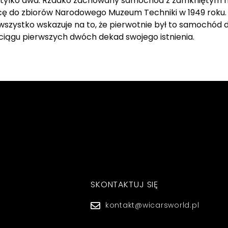
nieją tylko dwa. Rzadko zachowany samochód z zamknięty
ńcę do zbiorów Narodowego Muzeum Techniki w 1949 roku
zystko wskazuje na to, że pierwotnie był to samochód 
iągu pierwszych dwóch dekad swojego istnienia.
SKONTAKTUJ SIĘ
kontakt@wicarsworld.pl