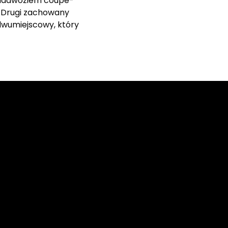
m nadwoziem coupé-
. Drugi zachowany
dwumiejscowy, który