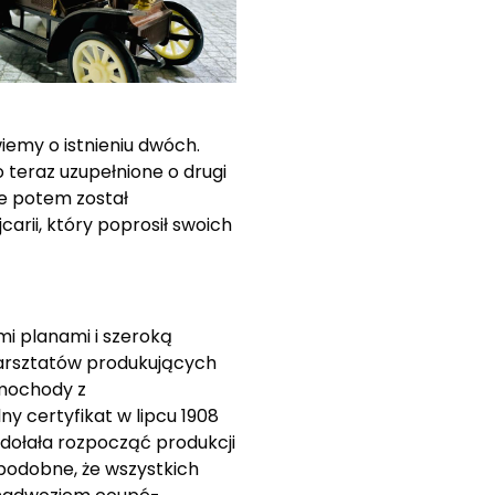
iemy o istnieniu dwóch.
 teraz uzupełnione o drugi
e potem został
rii, który poprosił swoich
mi planami i szeroką
 warsztatów produkujących
amochody z
y certyfikat w lipcu 1908
dołała rozpocząć produkcji
podobne, że wszystkich