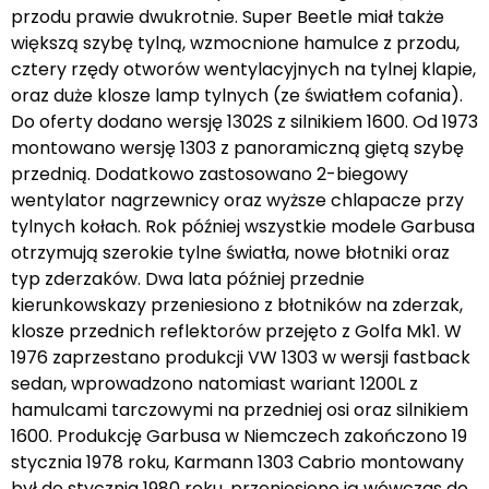
przodu prawie dwukrotnie. Super Beetle miał także
większą szybę tylną, wzmocnione hamulce z przodu,
cztery rzędy otworów wentylacyjnych na tylnej klapie,
oraz duże klosze lamp tylnych (ze światłem cofania).
Do oferty dodano wersję 1302S z silnikiem 1600. Od 1973
montowano wersję 1303 z panoramiczną giętą szybę
przednią. Dodatkowo zastosowano 2-biegowy
wentylator nagrzewnicy oraz wyższe chlapacze przy
tylnych kołach. Rok później wszystkie modele Garbusa
otrzymują szerokie tylne światła, nowe błotniki oraz
typ zderzaków. Dwa lata później przednie
kierunkowskazy przeniesiono z błotników na zderzak,
klosze przednich reflektorów przejęto z Golfa Mk1. W
1976 zaprzestano produkcji VW 1303 w wersji fastback
sedan, wprowadzono natomiast wariant 1200L z
hamulcami tarczowymi na przedniej osi oraz silnikiem
1600. Produkcję Garbusa w Niemczech zakończono 19
stycznia 1978 roku, Karmann 1303 Cabrio montowany
był do stycznia 1980 roku, przeniesiono ją wówczas do