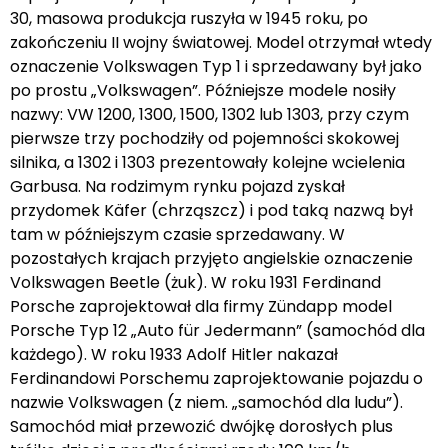
30, masowa produkcja ruszyła w 1945 roku, po
zakończeniu II wojny światowej. Model otrzymał wtedy
oznaczenie Volkswagen Typ 1 i sprzedawany był jako
po prostu „Volkswagen”. Późniejsze modele nosiły
nazwy: VW 1200, 1300, 1500, 1302 lub 1303, przy czym
pierwsze trzy pochodziły od pojemności skokowej
silnika, a 1302 i 1303 prezentowały kolejne wcielenia
Garbusa. Na rodzimym rynku pojazd zyskał
przydomek Käfer (chrząszcz) i pod taką nazwą był
tam w późniejszym czasie sprzedawany. W
pozostałych krajach przyjęto angielskie oznaczenie
Volkswagen Beetle (żuk). W roku 1931 Ferdinand
Porsche zaprojektował dla firmy Zündapp model
Porsche Typ 12 „Auto für Jedermann” (samochód dla
każdego). W roku 1933 Adolf Hitler nakazał
Ferdinandowi Porschemu zaprojektowanie pojazdu o
nazwie Volkswagen (z niem. „samochód dla ludu”).
Samochód miał przewozić dwójkę dorosłych plus