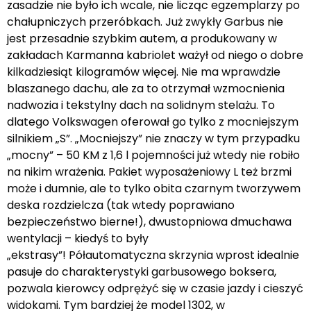
zasadzie nie było ich wcale, nie licząc egzemplarzy po
chałupniczych przeróbkach. Już zwykły Garbus nie
jest przesadnie szybkim autem, a produkowany w
zakładach Karmanna kabriolet ważył od niego o dobre
kilkadziesiąt kilogramów więcej. Nie ma wprawdzie
blaszanego dachu, ale za to otrzymał wzmocnienia
nadwozia i tekstylny dach na solidnym stelażu. To
dlatego Volkswagen oferował go tylko z mocniejszym
silnikiem „S”. „Mocniejszy” nie znaczy w tym przypadku
„mocny” – 50 KM z 1,6 l pojemności już wtedy nie robiło
na nikim wrażenia. Pakiet wyposażeniowy L też brzmi
może i dumnie, ale to tylko obita czarnym tworzywem
deska rozdzielcza (tak wtedy poprawiano
bezpieczeństwo bierne!), dwustopniowa dmuchawa
wentylacji – kiedyś to były
„ekstrasy”! Półautomatyczna skrzynia wprost idealnie
pasuje do charakterystyki garbusowego boksera,
pozwala kierowcy odprężyć się w czasie jazdy i cieszyć
widokami. Tym bardziej że model 1302, w