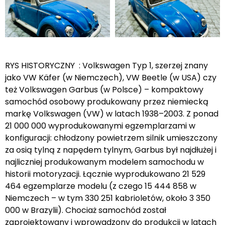
RYS HISTORYCZNY : Volkswagen Typ 1, szerzej znany
jako VW Käfer (w Niemczech), VW Beetle (w USA) czy
też Volkswagen Garbus (w Polsce) – kompaktowy
samochód osobowy produkowany przez niemiecką
markę Volkswagen (VW) w latach 1938–2003. Z ponad
21 000 000 wyprodukowanymi egzemplarzami w
konfiguracji: chłodzony powietrzem silnik umieszczony
za osią tylną z napędem tylnym, Garbus był najdłużej i
najliczniej produkowanym modelem samochodu w
historii motoryzacji. Łącznie wyprodukowano 21 529
464 egzemplarze modelu (z czego 15 444 858 w
Niemczech – w tym 330 251 kabrioletów, około 3 350
000 w Brazylii). Chociaż samochód został
zaprojektowany i wprowadzony do produkcji w latach