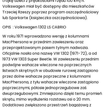
trójkę dzieci z prędkościami rzędu 100 km/h.
Volkswagen miał być dostępny dla mieszkańców
Trzeciej Rzeszy poprzez program oszczędnościowy
lub Sparkarte (książeczka oszczędnościowa).
OPIS : Volkswagen 1302 LS CABRIO
W roku 1971 wprowadzono wersję z kolumnami
MacPhersona w przednim zawieszeniu oraz
przeprojektowanym pasem tylnym nadwozia.
Oficjalnie nosiła ona nazwę VW 1302 (1971-72), a od
1973 VW 1303 Super Beetle. W zawieszeniu przednim
podwójne wahacze wleczone na poprzecznych
listwach skrętnych w obudowie rurowej zastąpiono
przez dolne wahacze poprzeczne z kolumnami
MacPhersona, z tyłu wahacze wleczone zastąpiono
poprzecznymi, półosie jednoprzegubowe zaś
dwuprzegubowymi. Zmniejszono dzięki temu promień
skrętu, mimo wydłużenia rozstawu osi o 20 mm.
Dodatkowo zwiększono przestrzeń bagażową z