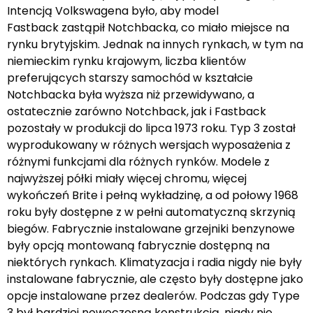
Intencją Volkswagena było, aby model
Fastback zastąpił Notchbacka, co miało miejsce na
rynku brytyjskim. Jednak na innych rynkach, w tym na
niemieckim rynku krajowym, liczba klientów
preferujących starszy samochód w kształcie
Notchbacka była wyższa niż przewidywano, a
ostatecznie zarówno Notchback, jak i Fastback
pozostały w produkcji do lipca 1973 roku. Typ 3 został
wyprodukowany w różnych wersjach wyposażenia z
różnymi funkcjami dla różnych rynków. Modele z
najwyższej półki miały więcej chromu, więcej
wykończeń Brite i pełną wykładzinę, a od połowy 1968
roku były dostępne z w pełni automatyczną skrzynią
biegów. Fabrycznie instalowane grzejniki benzynowe
były opcją montowaną fabrycznie dostępną na
niektórych rynkach. Klimatyzacja i radia nigdy nie były
instalowane fabrycznie, ale często były dostępne jako
opcje instalowane przez dealerów. Podczas gdy Type
3 był bardziej nowoczesną konstrukcją, nigdy nie