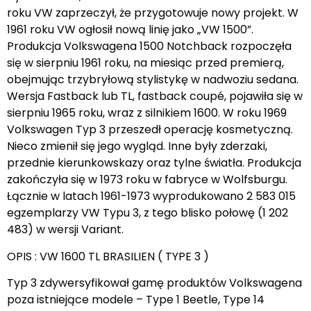
roku VW zaprzeczył, że przygotowuje nowy projekt. W
1961 roku VW ogłosił nową linię jako „VW 1500”.
Produkcja Volkswagena 1500 Notchback rozpoczęła
się w sierpniu 1961 roku, na miesiąc przed premierą,
obejmując trzybryłową stylistykę w nadwoziu sedana.
Wersja Fastback lub TL, fastback coupé, pojawiła się w
sierpniu 1965 roku, wraz z silnikiem 1600. W roku 1969
Volkswagen Typ 3 przeszedł operację kosmetyczną.
Nieco zmienił się jego wygląd. Inne były zderzaki,
przednie kierunkowskazy oraz tylne światła. Produkcja
zakończyła się w 1973 roku w fabryce w Wolfsburgu.
Łącznie w latach 1961-1973 wyprodukowano 2 583 015
egzemplarzy VW Typu 3, z tego blisko połowę (1 202
483) w wersji Variant.
OPIS : VW 1600 TL BRASILIEN ( TYPE 3 )
Typ 3 zdywersyfikował gamę produktów Volkswagena
poza istniejące modele – Type 1 Beetle, Type 14