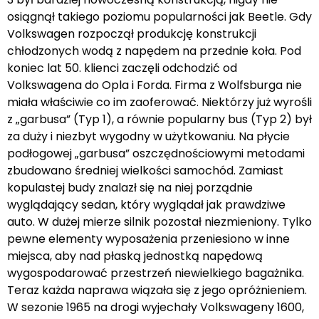
osiągnął takiego poziomu popularności jak Beetle. Gdy
Volkswagen rozpoczął produkcję konstrukcji
chłodzonych wodą z napędem na przednie koła. Pod
koniec lat 50. klienci zaczęli odchodzić od
Volkswagena do Opla i Forda. Firma z Wolfsburga nie
miała właściwie co im zaoferować. Niektórzy już wyrośli
z „garbusa” (Typ 1), a równie popularny bus (Typ 2) był
za duży i niezbyt wygodny w użytkowaniu. Na płycie
podłogowej „garbusa” oszczędnościowymi metodami
zbudowano średniej wielkości samochód. Zamiast
kopulastej budy znalazł się na niej porządnie
wyglądający sedan, który wyglądał jak prawdziwe
auto. W dużej mierze silnik pozostał niezmieniony. Tylko
pewne elementy wyposażenia przeniesiono w inne
miejsca, aby nad płaską jednostką napędową
wygospodarować przestrzeń niewielkiego bagażnika.
Teraz każda naprawa wiązała się z jego opróżnieniem.
W sezonie 1965 na drogi wyjechały Volkswageny 1600,