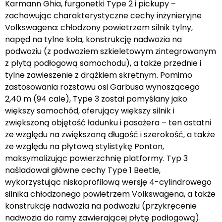
Karmann Ghia, furgonetki Type 2 i pickupy –
zachowując charakterystyczne cechy inżynieryjne
Volkswagena: chłodzony powietrzem silnik tylny,
napęd na tylne koła, konstrukcję nadwozia na
podwoziu (z podwoziem szkieletowym zintegrowanym
z płytą podłogową samochodu), a także przednie i
tylne zawieszenie z drążkiem skrętnym. Pomimo
zastosowania rozstawu osi Garbusa wynoszącego
2,40 m (94 cale), Type 3 został pomyślany jako
większy samochód, oferujący większy silnik i
zwiększoną objętość ładunku i pasażera – ten ostatni
ze względu na zwiększoną długość i szerokość, a także
ze względu na płytową stylistykę Ponton,
maksymalizując powierzchnię platformy. Typ 3
naśladował główne cechy Type 1 Beetle,
wykorzystując niskoprofilową wersję 4-cylindrowego
silnika chłodzonego powietrzem Volkswagena, a także
konstrukcję nadwozia na podwoziu (przykręcenie
nadwozia do ramy zawierającej płytę podłogową).