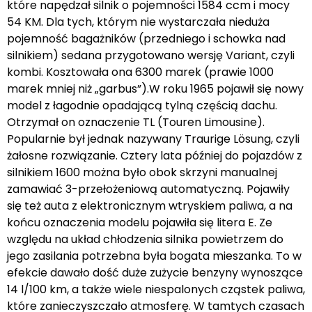
które napędzał silnik o pojemności 1584 ccm i mocy
54 KM. Dla tych, którym nie wystarczała nieduża
pojemność bagażników (przedniego i schowka nad
silnikiem) sedana przygotowano wersję Variant, czyli
kombi. Kosztowała ona 6300 marek (prawie 1000
marek mniej niż „garbus”).W roku 1965 pojawił się nowy
model z łagodnie opadającą tylną częścią dachu.
Otrzymał on oznaczenie TL (Touren Limousine).
Popularnie był jednak nazywany Traurige Lösung, czyli
żałosne rozwiązanie. Cztery lata później do pojazdów z
silnikiem 1600 można było obok skrzyni manualnej
zamawiać 3-przełożeniową automatyczną. Pojawiły
się też auta z elektronicznym wtryskiem paliwa, a na
końcu oznaczenia modelu pojawiła się litera E. Ze
względu na układ chłodzenia silnika powietrzem do
jego zasilania potrzebna była bogata mieszanka. To w
efekcie dawało dość duże zużycie benzyny wynoszące
14 l/100 km, a także wiele niespalonych cząstek paliwa,
które zanieczyszczało atmosferę. W tamtych czasach