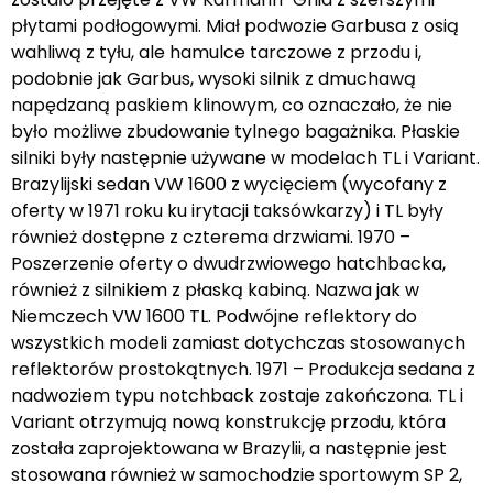
płytami podłogowymi. Miał podwozie Garbusa z osią
wahliwą z tyłu, ale hamulce tarczowe z przodu i,
podobnie jak Garbus, wysoki silnik z dmuchawą
napędzaną paskiem klinowym, co oznaczało, że nie
było możliwe zbudowanie tylnego bagażnika. Płaskie
silniki były następnie używane w modelach TL i Variant.
Brazylijski sedan VW 1600 z wycięciem (wycofany z
oferty w 1971 roku ku irytacji taksówkarzy) i TL były
również dostępne z czterema drzwiami. 1970 –
Poszerzenie oferty o dwudrzwiowego hatchbacka,
również z silnikiem z płaską kabiną. Nazwa jak w
Niemczech VW 1600 TL. Podwójne reflektory do
wszystkich modeli zamiast dotychczas stosowanych
reflektorów prostokątnych. 1971 – Produkcja sedana z
nadwoziem typu notchback zostaje zakończona. TL i
Variant otrzymują nową konstrukcję przodu, która
została zaprojektowana w Brazylii, a następnie jest
stosowana również w samochodzie sportowym SP 2,