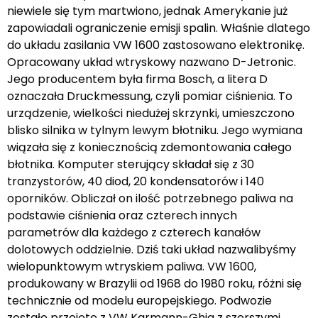
niewiele się tym martwiono, jednak Amerykanie już
zapowiadali ograniczenie emisji spalin. Właśnie dlatego
do układu zasilania VW 1600 zastosowano elektronikę.
Opracowany układ wtryskowy nazwano D-Jetronic.
Jego producentem była firma Bosch, a litera D
oznaczała Druckmessung, czyli pomiar ciśnienia. To
urządzenie, wielkości niedużej skrzynki, umieszczono
blisko silnika w tylnym lewym błotniku. Jego wymiana
wiązała się z koniecznością zdemontowania całego
błotnika. Komputer sterujący składał się z 30
tranzystorów, 40 diod, 20 kondensatorów i 140
oporników. Obliczał on ilość potrzebnego paliwa na
podstawie ciśnienia oraz czterech innych
parametrów dla każdego z czterech kanałów
dolotowych oddzielnie. Dziś taki układ nazwalibyśmy
wielopunktowym wtryskiem paliwa. VW 1600,
produkowany w Brazylii od 1968 do 1980 roku, różni się
technicznie od modelu europejskiego. Podwozie
zostało przejęte z VW Karmann-Ghia z szerszymi