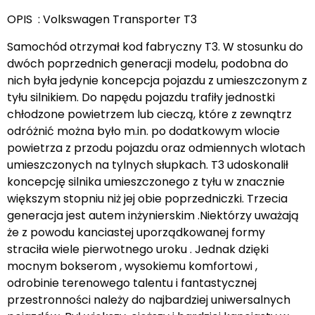
OPIS : Volkswagen Transporter T3
Samochód otrzymał kod fabryczny T3. W stosunku do
dwóch poprzednich generacji modelu, podobna do
nich była jedynie koncepcja pojazdu z umieszczonym z
tyłu silnikiem. Do napędu pojazdu trafiły jednostki
chłodzone powietrzem lub cieczą, które z zewnątrz
odróżnić można było m.in. po dodatkowym wlocie
powietrza z przodu pojazdu oraz odmiennych wlotach
umieszczonych na tylnych słupkach. T3 udoskonalił
koncepcję silnika umieszczonego z tyłu w znacznie
większym stopniu niż jej obie poprzedniczki. Trzecia
generacja jest autem inżynierskim .Niektórzy uważają
że z powodu kanciastej uporządkowanej formy
straciła wiele pierwotnego uroku . Jednak dzięki
mocnym bokserom , wysokiemu komfortowi ,
odrobinie terenowego talentu i fantastycznej
przestronności należy do najbardziej uniwersalnych