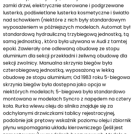
zamki drzwi, elektrycznie sterowane i podgrzewane
lusterka, podświetlane lusterka kosmetyczne i światło
nad schowkiem (niektóre z nich były standardowym
wyposażeniem w późniejszych modelach. Automat był
standardową hydrauliczną trzybiegową jednostką, tą
samą jednostką , która była używana w Audi z tamtej
epoki. Zawierały one odlewaną obudowę ze stopu
aluminium dla sekcji przekładni i żeliwną obudowę dla
sekcji zwolnicy. Manualna skrzynia biegów była
czterobiegową jednostką, wyposażoną w lekką
obudowę ze stopu aluminium; Od 1983 roku 5-biegowa
skrzynia biegów była dostępna jako opcja w
niektórych modelach; 5-biegowa była standardowo
montowana w modelach Syncro z napędem na cztery
koła. Rurka wlewu oleju do silnika znajduje się za
odchylanymi drzwiczkami tablicy rejestracyjnej,
podobnie jak prętowy wskaźnik poziomu oleju i zbiornik
płynu wspomagania układu kierowniczego (jeśli jest