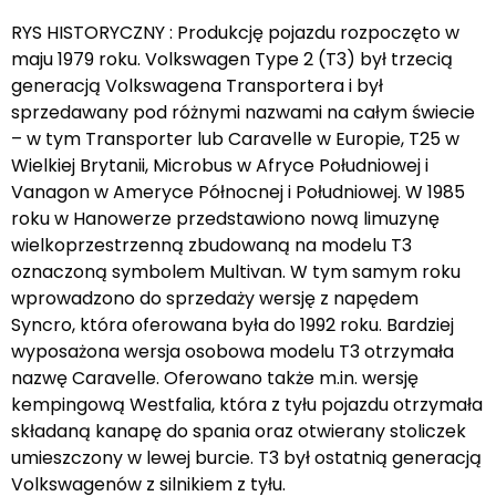
RYS HISTORYCZNY : Produkcję pojazdu rozpoczęto w
maju 1979 roku. Volkswagen Type 2 (T3) był trzecią
generacją Volkswagena Transportera i był
sprzedawany pod różnymi nazwami na całym świecie
– w tym Transporter lub Caravelle w Europie, T25 w
Wielkiej Brytanii, Microbus w Afryce Południowej i
Vanagon w Ameryce Północnej i Południowej. W 1985
roku w Hanowerze przedstawiono nową limuzynę
wielkoprzestrzenną zbudowaną na modelu T3
oznaczoną symbolem Multivan. W tym samym roku
wprowadzono do sprzedaży wersję z napędem
Syncro, która oferowana była do 1992 roku. Bardziej
wyposażona wersja osobowa modelu T3 otrzymała
nazwę Caravelle. Oferowano także m.in. wersję
kempingową Westfalia, która z tyłu pojazdu otrzymała
składaną kanapę do spania oraz otwierany stoliczek
umieszczony w lewej burcie. T3 był ostatnią generacją
Volkswagenów z silnikiem z tyłu.