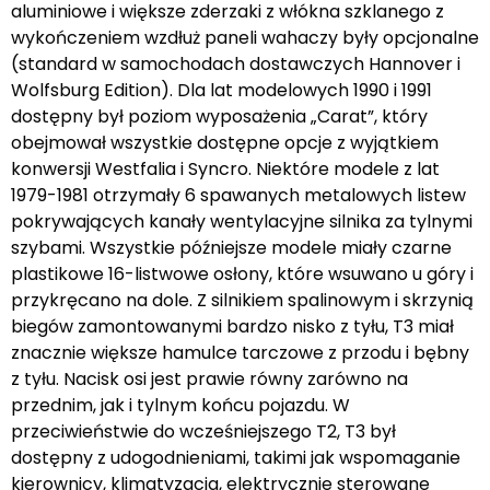
aluminiowe i większe zderzaki z włókna szklanego z
wykończeniem wzdłuż paneli wahaczy były opcjonalne
(standard w samochodach dostawczych Hannover i
Wolfsburg Edition). Dla lat modelowych 1990 i 1991
dostępny był poziom wyposażenia „Carat”, który
obejmował wszystkie dostępne opcje z wyjątkiem
konwersji Westfalia i Syncro. Niektóre modele z lat
1979-1981 otrzymały 6 spawanych metalowych listew
pokrywających kanały wentylacyjne silnika za tylnymi
szybami. Wszystkie późniejsze modele miały czarne
plastikowe 16-listwowe osłony, które wsuwano u góry i
przykręcano na dole. Z silnikiem spalinowym i skrzynią
biegów zamontowanymi bardzo nisko z tyłu, T3 miał
znacznie większe hamulce tarczowe z przodu i bębny
z tyłu. Nacisk osi jest prawie równy zarówno na
przednim, jak i tylnym końcu pojazdu. W
przeciwieństwie do wcześniejszego T2, T3 był
dostępny z udogodnieniami, takimi jak wspomaganie
kierownicy, klimatyzacja, elektrycznie sterowane