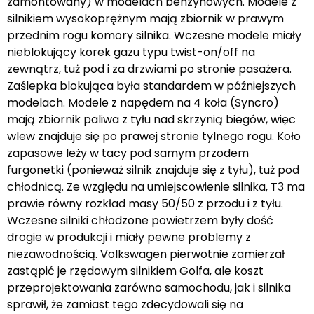
zamontowany) w modelach benzynowych. Modele z
silnikiem wysokoprężnym mają zbiornik w prawym
przednim rogu komory silnika. Wczesne modele miały
nieblokujący korek gazu typu twist-on/off na
zewnątrz, tuż pod i za drzwiami po stronie pasażera.
Zaślepka blokująca była standardem w późniejszych
modelach. Modele z napędem na 4 koła (Syncro)
mają zbiornik paliwa z tyłu nad skrzynią biegów, więc
wlew znajduje się po prawej stronie tylnego rogu. Koło
zapasowe leży w tacy pod samym przodem
furgonetki (ponieważ silnik znajduje się z tyłu), tuż pod
chłodnicą. Ze względu na umiejscowienie silnika, T3 ma
prawie równy rozkład masy 50/50 z przodu i z tyłu.
Wczesne silniki chłodzone powietrzem były dość
drogie w produkcji i miały pewne problemy z
niezawodnością. Volkswagen pierwotnie zamierzał
zastąpić je rzędowym silnikiem Golfa, ale koszt
przeprojektowania zarówno samochodu, jak i silnika
sprawił, że zamiast tego zdecydowali się na