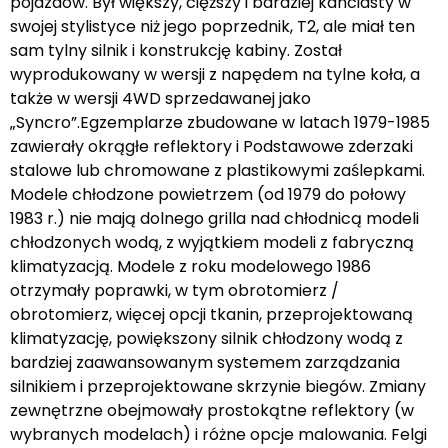
pojazdów. Był większy, cięższy i bardziej kanciasty w
swojej stylistyce niż jego poprzednik, T2, ale miał ten
sam tylny silnik i konstrukcję kabiny. Został
wyprodukowany w wersji z napędem na tylne koła, a
także w wersji 4WD sprzedawanej jako
„Syncro”.Egzemplarze zbudowane w latach 1979-1985
zawierały okrągłe reflektory i Podstawowe zderzaki
stalowe lub chromowane z plastikowymi zaślepkami.
Modele chłodzone powietrzem (od 1979 do połowy
1983 r.) nie mają dolnego grilla nad chłodnicą modeli
chłodzonych wodą, z wyjątkiem modeli z fabryczną
klimatyzacją. Modele z roku modelowego 1986
otrzymały poprawki, w tym obrotomierz /
obrotomierz, więcej opcji tkanin, przeprojektowaną
klimatyzację, powiększony silnik chłodzony wodą z
bardziej zaawansowanym systemem zarządzania
silnikiem i przeprojektowane skrzynie biegów. Zmiany
zewnętrzne obejmowały prostokątne reflektory (w
wybranych modelach) i różne opcje malowania. Felgi