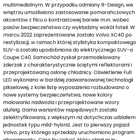
multimedialnym. W przypadku odmiany R-Design, we
wnętrzu umożliwiono zastosowanie pomarańczowych
akcentów z filcu o kontrastowej barwie m.in. wobec
pasów bezpieczeństwa czy wykładziny wokół foteli. W
marcu 2022 zaprezentowane zostało Volvo XC40 po
restylizacji, w ramach której stylistyka kompaktowego
SUV-a została upodobniona do elektrycznego SUV-a
Coupe C40. Samochód zyskał przemodelowany
zderzak z charakterystycznie ściętymi reflektorami i
przeprojektowaną osłonę chłodnicy. Oświetlenie Full
LED wykonano w bardziej zaawansowanej technologii
pikselowej, z kolei listę wyposażenia rozbudowano o
nowe systemy bezpieczeństwa, nowe kolory
malowania nadwozia i przeprojektowane wzory
alufelg. Gama wariantów napędowych została
zelektryfikowana, z większym niż dotychczas udziałem
jednostek typu mild-hybrid. Jest to pierwszy pojazd
Volvo, przy którego sprzedaży uruchomiono program
abonamentu „Care by Volvo”, który objął m.in.: