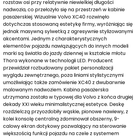
rozstaw osi przy relatywnie niewielkiej długości
nadwozia, co przełożyło się na przestrzeń w kabinie
pasażerskiej. Wizualnie Volvo XC40 rozwinęło
dotychczas stosowaną estetykę firmy, wyróżniając się
jednak masywną sylwetką z agresywnie stylizowanymi
akcentami. Jednym z charakterystycznych
elementów pojazdu nawiązujących do innych modeli
marki są światła do jazdy dziennej w kształcie młotu
Thora wykonane w technologii LED. Producent
przewidział rozbudowany pakiet personalizacji
wyglądu zewnętrznego, poza liniami stylistycznymi
umożliwiając także zamówienie XC40 z dwubarwnie
malowanym nadwoziem. Kabina pasażerska
utrzymana została w typowej dla Volvo z końca drugiej
dekady XXI wieku minimalistycznej estetyce. Deskę
rozdzielczą przyozdobiły wąskie, pionowe nawiewy, z
kolei konsolę centralną zdominował obszerny, 9-
calowy ekran dotykowy pozwalający na sterowanie
większością funkcji pojazdu na czele z systemem