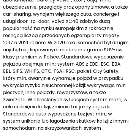
ubezpieczenie, przeglądy oraz opony zimowe, a także
car-sharing, wynajem większego auta, concierge i
usługi door-to-door. Volvo XC40 zdobyło dużą
popularność na rynku europejskim z rokrocznie
rosnącą liczbą sprzedanych egzemplarzy między
2017 a 2021 rokiem. W 2020 roku samochód był drugim
najchętniej kupowanym modelem z groma SUV-ów
klasy premium w Polsce. Standardowe wyposażenie
pojazdu obejmuje m.in.: system ABS z EBD, ESC, EBA,
EBL, SIPS, WHIPS, CTC, TSA i RSC, pakiet City Safety,
który m.in. awaryjnie wyhamuje pojazd w przypadku
wykrycia ryzyka nieuchronnej kolizji; wykrywając m.in.
pieszych, inne pojazdy, rowerzystów, a także
zwierzęta. W określonych sytuacjach system może, w
celu uniknięcia kolizji, zmienić tor jazdy pojazdu.
Standardowo auto wyposażone też jest m.in.: w
system unikania lub łagodzenia skutków kolizji z innymi
samochodami na skrzyżowaniach, system