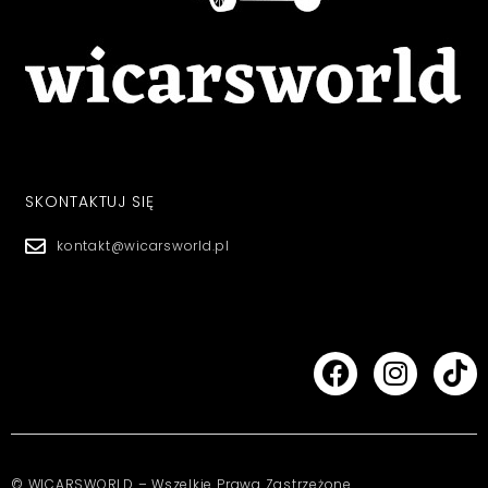
SKONTAKTUJ SIĘ
kontakt@wicarsworld.pl
© WICARSWORLD – Wszelkie Prawa Zastrzeżone