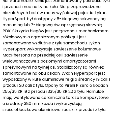
Ruf Automobile. Silnik jest zamontowany pośrodku tyłu
i przenosi moc na tylne koła. Nie przeprowadzono
niezależnych testów mocy wyjściowej pojazdu. Lykan
HyperSport był dostępny z 6-biegową sekwencyjną
manualną lub 7-biegową dwusprzęgłową skrzynią
PDK. Skrzynia biegów jest połączona z mechanizmem
różnicowym o ograniczonym poślizgu i jest
zamontowana wzdłużnie z tyłu samochodu. Lykan
HyperSport wykorzystuje zawieszenie kolumnowe
MacPhersona na przedniej osi i zawieszenie
wielowahaczowe z poziomymi amortyzatorami
sprężynowymi na tylnej osi. Stabilizatory są również
zamontowane na obu osiach. Lykan HyperSport jest
wyposażony w kute aluminiowe felgi o średnicy 19 cali z
przodu i 20 cali z tyłu. Opony to Pirelli P Zero o kodach
255/35 ZR 19 z przodu i 335/30 ZR 20 z tyłu. Hamulce
mają wentylowane ceramiczne tarcze kompozytowe
o średnicy 380 mm każda i wykorzystują
sześciotłoczkowe aluminiowe zaciski z przodu i z tyłu.