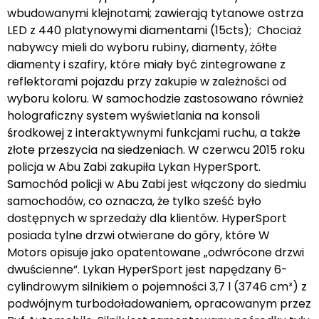
wbudowanymi klejnotami; zawierają tytanowe ostrza
LED z 440 platynowymi diamentami (15cts); Chociaż
nabywcy mieli do wyboru rubiny, diamenty, żółte
diamenty i szafiry, które miały być zintegrowane z
reflektorami pojazdu przy zakupie w zależności od
wyboru koloru. W samochodzie zastosowano również
holograficzny system wyświetlania na konsoli
środkowej z interaktywnymi funkcjami ruchu, a także
złote przeszycia na siedzeniach. W czerwcu 2015 roku
policja w Abu Zabi zakupiła Lykan HyperSport.
Samochód policji w Abu Zabi jest włączony do siedmiu
samochodów, co oznacza, że tylko sześć było
dostępnych w sprzedaży dla klientów. HyperSport
posiada tylne drzwi otwierane do góry, które W
Motors opisuje jako opatentowane „odwrócone drzwi
dwuścienne”. Lykan HyperSport jest napędzany 6-
cylindrowym silnikiem o pojemności 3,7 l (3746 cm³) z
podwójnym turbodoładowaniem, opracowanym przez