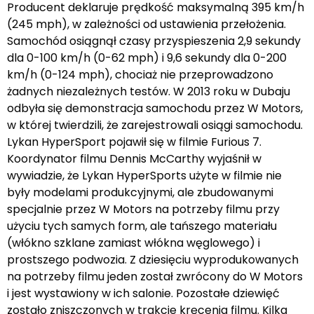
Producent deklaruje prędkość maksymalną 395 km/h
(245 mph), w zależności od ustawienia przełożenia.
Samochód osiągnął czasy przyspieszenia 2,9 sekundy
dla 0-100 km/h (0-62 mph) i 9,6 sekundy dla 0-200
km/h (0-124 mph), chociaż nie przeprowadzono
żadnych niezależnych testów. W 2013 roku w Dubaju
odbyła się demonstracja samochodu przez W Motors,
w której twierdzili, że zarejestrowali osiągi samochodu.
Lykan HyperSport pojawił się w filmie Furious 7.
Koordynator filmu Dennis McCarthy wyjaśnił w
wywiadzie, że Lykan HyperSports użyte w filmie nie
były modelami produkcyjnymi, ale zbudowanymi
specjalnie przez W Motors na potrzeby filmu przy
użyciu tych samych form, ale tańszego materiału
(włókno szklane zamiast włókna węglowego) i
prostszego podwozia. Z dziesięciu wyprodukowanych
na potrzeby filmu jeden został zwrócony do W Motors
i jest wystawiony w ich salonie. Pozostałe dziewięć
zostało zniszczonych w trakcie kręcenia filmu. Kilka