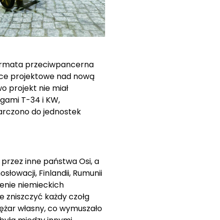
armata przeciwpancerna
race projektowe nad nową
 projekt nie miał
łgami T-34 i KW,
tarczono do jednostek
rzez inne państwa Osi, a
łowacji, Finlandii, Rumunii
enie niemieckich
e zniszczyć każdy czołg
iężar własny, co wymuszało