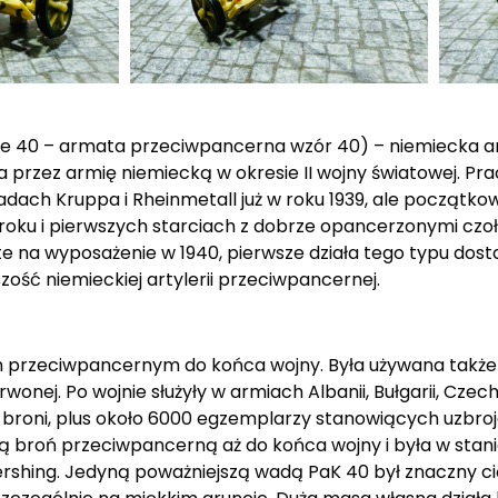
e 40 – armata przeciwpancerna wzór 40) – niemiecka 
 przez armię niemiecką w okresie II wojny światowej. P
ch Kruppa i Rheinmetall już w roku 1939, ale początkowo
1 roku i pierwszych starciach z dobrze opancerzonymi czo
te na wyposażenie w 1940, pierwsze działa tego typu dos
zość niemieckiej artylerii przeciwpancernej.
przeciwpancernym do końca wojny. Była używana także p
ej. Po wojnie służyły w armiach Albanii, Bułgarii, Czechos
j broni, plus około 6000 egzemplarzy stanowiących uzbroj
ą broń przeciwpancerną aż do końca wojny i była w stani
Pershing. Jedyną poważniejszą wadą PaK 40 był znaczny c