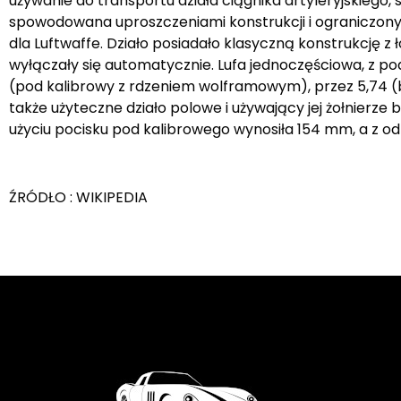
używanie do transportu działa ciągnika artyleryjskiego,
spowodowana uproszczeniami konstrukcji i ograniczon
dla Luftwaffe. Działo posiadało klasyczną konstrukcję
wyłączały się automatycznie. Lufa jednoczęściowa, z 
(pod kalibrowy z rdzeniem wolframowym), przez 5,74 (
także użyteczne działo polowe i używający jej żołnierze
użyciu pocisku pod kalibrowego wynosiła 154 mm, a z od
ŹRÓDŁO : WIKIPEDIA