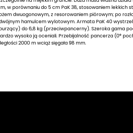
 szczególnie na miękkim gruncie. Duża masa własna działa
ym, w porównaniu do 5 cm PaK 38, stosowaniem lekkich
 z łożem dwuogonowym, z resorowaniem piórowym; po rozł
podwójnym hamulcem wylotowym. Armata PaK 40 wystrzeliw
burzący) do 6,8 kg (przeciwpancerny). Szeroka gama poc
 bardzo wysoko ją oceniali. Przebijalność pancerza (0° po
ległości 2000 m wciąż sięgała 98 mm.