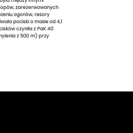
 była między innymi
 stopów, zarezerwowanych
ożeniu ogonów, resory
ała pociski o masie od 4,1
isków czyniła z PaK 40
chylenia z 500 m) przy