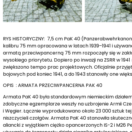
RYS HISTORYCZNY: 7,5 cm PaK 40 (Panzerabwehrkanon
kalibru 75 mm opracowana w latach 1939–1941 i używana
armatą przeciwpancerną 75 mm rozpoczęły się w zakłada
wysokiego priorytetu. Dopiero po inwazji na ZSRR w 194
zwiększono tempo prac projektowych. Oficjalnie przyję
bojowych pod koniec 1941, a do 1943 stanowiły one więks
OPIS : ARMATA PRZECIWPANCERNA PAK 40
Armata PaK 40 była standardowym niemieckim działem 
zdobyczne egzemplarze weszły na uzbrojenie Armii Czerwon
i Węgier. Łącznie wyprodukowano około 23 000 sztuk te
niszczycieli czołgów. Armata PaK 40 stanowiła skuteczn
aliancki z wyjątkiem ciężko opancerzonych IS-2 i M26 