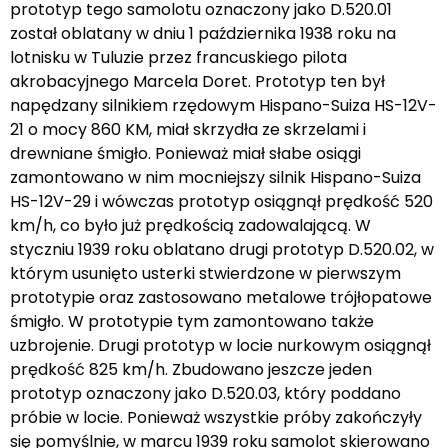
prototyp tego samolotu oznaczony jako D.520.01
został oblatany w dniu 1 października 1938 roku na
lotnisku w Tuluzie przez francuskiego pilota
akrobacyjnego Marcela Doret. Prototyp ten był
napędzany silnikiem rzędowym Hispano-Suiza HS-12V-
21 o mocy 860 KM, miał skrzydła ze skrzelami i
drewniane śmigło. Ponieważ miał słabe osiągi
zamontowano w nim mocniejszy silnik Hispano-Suiza
HS-12V-29 i wówczas prototyp osiągnął prędkość 520
km/h, co było już prędkością zadowalającą. W
styczniu 1939 roku oblatano drugi prototyp D.520.02, w
którym usunięto usterki stwierdzone w pierwszym
prototypie oraz zastosowano metalowe trójłopatowe
śmigło. W prototypie tym zamontowano także
uzbrojenie. Drugi prototyp w locie nurkowym osiągnął
prędkość 825 km/h. Zbudowano jeszcze jeden
prototyp oznaczony jako D.520.03, który poddano
próbie w locie. Ponieważ wszystkie próby zakończyły
się pomyślnie, w marcu 1939 roku samolot skierowano