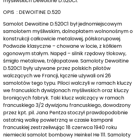
myśliwskich Dewoitine D.520C1.
OPIS : DEWOITINE D.520
Samolot Dewoitine D.520C1 był jednomiejscowym
samolotem myśliwskim, dolnopłatem wolnonośnym o
konstrukcji całkowicie metalowej, półskorupowej.
Podwozie klasyczne – chowane w locie, z kółkiem
ogonowym stałym. Napęd – silnik rzędowy tłokowy,
śmigło metalowe, trójłopatowe. Samoloty Dewoitine
D.520C1 były używane przez polskich pilotów
walczących we Francji, łącznie używali oni 26
samolotów tego typu. Piloci walczyli w ramach kluczy
we francuskich dywizjonach myśliwskich oraz kluczy
broniących fabryk. Taki klucz walczący w ramach
francuskiego 3/2 dywizjonu francuskiego, dowodzony
przez kpt. pil. Jana Pentza stoczył prawdopodobnie
ostatnią walkę powietrzną w czasie kampanii
francuskiej zestrzeliwując 18 czerwca 1940 roku
niemiecki samolot bombowy Heinkel He 111. Samoloty