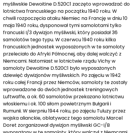
myśliwskie Dewoitine D.520C1 zaczęto wprowadzać do
lotnictwa francuskiego na początku 1940 roku. W
chwili rozpoczęcia ataku Niemiec na Francję w dniu 10
maja 1940 roku, dysponował tymi samolotami tylko
francuski I/3 dywizjon myśliwski, który posiadał 36
samolotów tego typu. W czerwcu 1940 roku kilka
francuskich jednostek wyposażonych w te samoloty
przeleciało do Afryki Północnej, aby dalej walczyć z
Niemcami. Natomiast w lotnictwie rządu Vichy w
samoloty Dewoitine D.520C1 było wyposażonych
dziewięć dywizjonów myśliwskich. Po zajęciu w 1942
roku całej Francji przez Niemców, samoloty te zostały
wprowadzone do dwóch jednostek treningowych
Luftwaffe, a ok. 60 samolotów przekazano lotnictwu
włoskiemu i ok. 100 siłom powietrznym Bułgarii i
Rumunii. W sierpniu 1944 roku, po zajęciu Tuluzy przez
wojska alianckie, oblatywacz tego samolotu Marcel
Doret zorganizował dywizjon myśliwski GC-I/B
wyposażony w te samoloty, który walczył z Niemcami