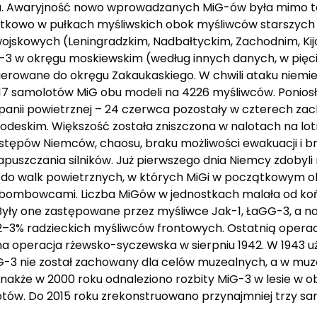
 Awaryjność nowo wprowadzanych MiG-ów była mimo to z
kowo w pułkach myśliwskich obok myśliwców starszych typ
wojskowych (Leningradzkim, Nadbałtyckim, Zachodnim, Ki
MiG-3 w okręgu moskiewskim (według innych danych, w pię
kierowane do okręgu Zakaukaskiego. W chwili ataku niemi
17 samolotów MiG obu modeli na 4226 myśliwców. Poniosły
anii powietrznej – 24 czerwca pozostały w czterech zac
 odeskim. Większość została zniszczona w nalotach na lo
tępów Niemców, chaosu, braku możliwości ewakuacji i br
uszczania silników. Już pierwszego dnia Niemcy zdobyli
 do walk powietrznych, w których MiGi w początkowym okr
d bombowcami. Liczba MiGów w jednostkach malała od koń
 Były one zastępowane przez myśliwce Jak-1, ŁaGG-3, a na
ko 2–3% radzieckich myśliwców frontowych. Ostatnią opera
pna operacja rżewsko-syczewska w sierpniu 1942. W 1943 
iG-3 nie został zachowany dla celów muzealnych, a w mu
nakże w 2000 roku odnaleziono rozbity MiG-3 w lesie w 
otów. Do 2015 roku zrekonstruowano przynajmniej trzy sa