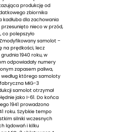
kazująca produkcję od
datkowego zbiornika
ia kadłuba dla zachowania
 przesunięto nieco w przód,
, co polepszyło
. Zmodyfikowany samolot –
ę na prędkości, lecz
grudnia 1940 roku, w
com odpowiadały numery
szonym zapasem paliwa,
, według którego samoloty
a fabryczna MiG-3
dukcji samolot otrzymał
ędnie jako I-61. Do końca
lutego 1941 prowadzono
41 roku. Szybkie tempo
tkim silniki wczesnych
h lądowań i kilku