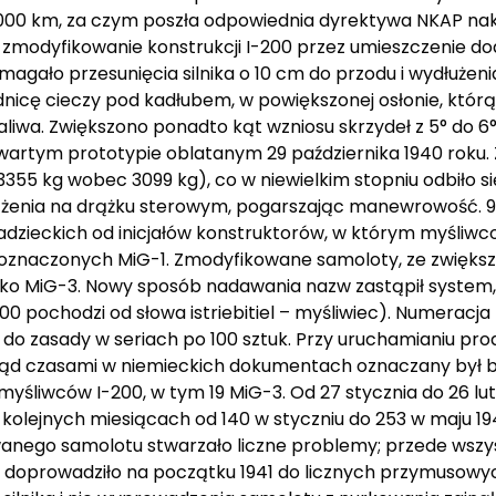
1000 km, za czym poszła odpowiednia dyrektywa NKAP na
modyfikowanie konstrukcji I-200 przez umieszczenie do
ymagało przesunięcia silnika o 10 cm do przodu i wydłużen
nicę cieczy pod kadłubem, w powiększonej osłonie, którą
paliwa. Zwiększono ponadto kąt wzniosu skrzydeł z 5° do 6°
artym prototypie oblatanym 29 października 1940 roku
3355 kg wobec 3099 kg), co w niewielkim stopniu odbiło si
iążenia na drążku sterowym, pogarszając manewrowość. 9 
zieckich od inicjałów konstruktorów, w którym myśliw
ło oznaczonych MiG-1. Zmodyfikowane samoloty, ze zwięk
ako MiG-3. Nowy sposób nadawania nazw zastąpił system
 pochodzi od słowa istriebitiel – myśliwiec). Numeracj
do zasady w seriach po 100 sztuk. Przy uruchamianiu pro
stąd czasami w niemieckich dokumentach oznaczany był bł
11 myśliwców I-200, w tym 19 MiG-3. Od 27 stycznia do 26 
olejnych miesiącach od 140 w styczniu do 253 w maju 19
owanego samolotu stwarzało liczne problemy; przede wszys
co doprowadziło na początku 1941 do licznych przymusowyc