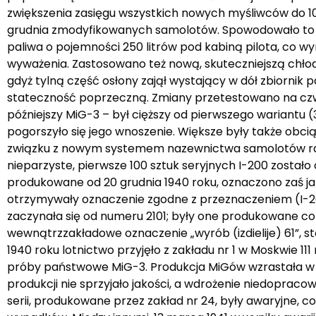
zwiększenia zasięgu wszystkich nowych myśliwców do 
grudnia zmodyfikowanych samolotów. Spowodowało to z
paliwa o pojemności 250 litrów pod kabiną pilota, co w
wyważenia. Zastosowano też nową, skuteczniejszą chłod
gdyż tylną część osłony zajął wystający w dół zbiornik 
stateczność poprzeczną. Zmiany przetestowano na czw
późniejszy MiG-3 – był cięższy od pierwszego wariantu (
pogorszyło się jego wnoszenie. Większe były także obc
związku z nowym systemem nazewnictwa samolotów rad
nieparzyste, pierwsze 100 sztuk seryjnych I-200 zosta
produkowane od 20 grudnia 1940 roku, oznaczono zaś j
otrzymywały oznaczenie zgodne z przeznaczeniem (I-200
zaczynała się od numeru 2101; były one produkowane co 
wewnątrzzakładowe oznaczenie „wyrób (izdielije) 61”, 
1940 roku lotnictwo przyjęło z zakładu nr 1 w Moskwie 1
próby państwowe MiG-3. Produkcja MiGów wzrastała w k
produkcji nie sprzyjało jakości, a wdrożenie niedoprac
serii, produkowane przez zakład nr 24, były awaryjne, 