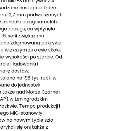
ł na MiG-3 oblatywacz A.
owadzane następnie także
bru 12,7 mm podwieszanych
 obniżało osiągi samolotu.
ego zasięgu, co wpłynęło
15. serii zwiększono
ydłużono zdejmowaną pokrywę
3 o większym zakresie skoku
ie wysokości po starcie. Od
cie i lądowaniu i
miarę dostaw,
lona na 198 tys. rubli, w
owane do jednostek
 także nad Morze Czarne i
 IAP) w Leningradzkim
oskwie. Tempo produkcji i
ego MiGi stanowiły
tów na nowym typie szło
rykali się oni także z