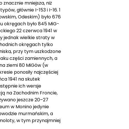
nacznie mniejsza, niż
ów, głównie I-153 i I-16. 1
jowskim, Odeskim) było 676
ciu okręgach było 845 MiG-
eckiego 22 czerwca 1941 w
 jednak wielkie straty w
hodnich okręgach tylko
tniska, przy tym uszkodzone
aku części zamiennych, a
 na ziemi 80 MiGów (w
esie ponosiły najczęściej
ca 1941 na skutek
stępnie ich wersje
cją na Zachodnim Froncie,
używano jeszcze 20–27
zeum w Monino jedynie
obwodzie murmańskim, a
moloty, w tym przynajmniej