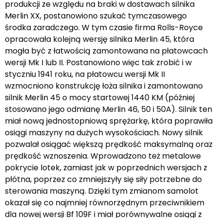
produkcji ze względu na braki w dostawach silnika
Merlin XX, postanowiono szukać tymczasowego
środka zaradczego. W tym czasie firma Rolls-Royce
opracowała kolejną wersję silnika Merlin 45, która
mogła być z łatwością zamontowana na płatowcach
wersji Mk I lub II. Postanowiono więc tak zrobić i w
styczniu 1941 roku, na płatowcu wersji Mk II
wzmocniono konstrukcję łoża silnika i zamontowano
silnik Merlin 45 o mocy startowej 1440 KM (później
stosowano jego odmianę Merlin 46, 50 i 50A). Silnik ten
miał nową jednostopniową sprężarkę, która poprawiła
osiągi maszyny na dużych wysokościach. Nowy silnik
pozwalał osiągać większą prędkość maksymalną oraz
prędkość wznoszenia. Wprowadzono też metalowe
pokrycie lotek, zamiast jak w poprzednich wersjach z
płótna, poprzez co zmniejszyły się siły potrzebne do
sterowania maszyną. Dzięki tym zmianom samolot
okazał się co najmniej równorzędnym przeciwnikiem
dla nowej wersji Bf 109F i miał porównywalne osiągi z