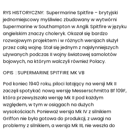
RYS HISTORYCZNY: Supermarine Spitfire – brytyjski
jednomiejscowy myśliwiec zbudowany w wytwórni
Supermarine w Southampton w Anglii. Spitfire w języku
angielskim znaczy choleryk. Okazał się bardzo
rozwojowym projektem i w różnych wersjach służył
przez całą wojnę. Stał się jednym z najsłynniejszych
używanych podczas II wojny światowej samolotów
bojowych, na którym walczyli również Polacy.
OPIS : SUPERMARINE SPITFIRE MK VB
Pod koniec 1940 roku, piloci latający na wersji Mk II
zaczęli spotykać nową wersję Messerschmitta Bf 109F,
która przewyższała wersję Mk II pod każdym
względem, w tym w osiągach na dużych
wysokościach. Ponieważ wersja Mk IV z silnikiem
Griffon nie była gotowa do produkcji, z uwagi na
problemy z silnikiem, a wersja Mk III, nie weszła do