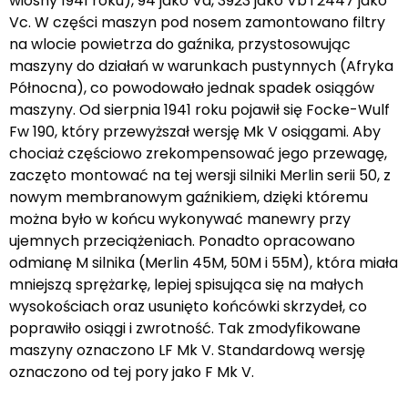
wiosny 1941 roku), 94 jako Va, 3923 jako Vb i 2447 jako
Vc. W części maszyn pod nosem zamontowano filtry
na wlocie powietrza do gaźnika, przystosowując
maszyny do działań w warunkach pustynnych (Afryka
Północna), co powodowało jednak spadek osiągów
maszyny. Od sierpnia 1941 roku pojawił się Focke-Wulf
Fw 190, który przewyższał wersję Mk V osiągami. Aby
chociaż częściowo zrekompensować jego przewagę,
zaczęto montować na tej wersji silniki Merlin serii 50, z
nowym membranowym gaźnikiem, dzięki któremu
można było w końcu wykonywać manewry przy
ujemnych przeciążeniach. Ponadto opracowano
odmianę M silnika (Merlin 45M, 50M i 55M), która miała
mniejszą sprężarkę, lepiej spisująca się na małych
wysokościach oraz usunięto końcówki skrzydeł, co
poprawiło osiągi i zwrotność. Tak zmodyfikowane
maszyny oznaczono LF Mk V. Standardową wersję
oznaczono od tej pory jako F Mk V.