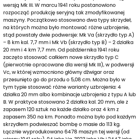
wersją Mk III. W marcu 1941 roku postanowiono
rozpocząć produkcję seryjną tak zmodyfikowanej
maszyny. Początkowo stosowano dwa typy skrzydeł,
na których można było montować różne uzbrojenie,
stąd powstały dwie podwersje: Mk Va (skrzydło typ A)
– 8 km kal. 7,7 mm i Mk Vb (skrzydło typ B) – 2 działka
20 mm i 4 km 7,7 mm. Od października 1941 roku
zaczęto stosować całkiem nowe skrzydło typ C
(pierwotnie opracowane dla wersji Mk III), w podwersji
Vc, w której wzmocniono główny dźwigar oraz
przesunięto go do przodu o 5,08 cm. Można było w
tym typie stosować różne warianty uzbrojenia: 4
działka 20 mm albo kombinacje uzbrojenia z typu A lub
B. W praktyce stosowano 2 działka kal. 20 mm, ale z
zapasem 120 sztuk na każde działko oraz 4 km z
zapasem 350 na km. Ponadto można było pod każdym
skrzydłem podwieszać bombę o masie do 113 kg.
Łącznie wyprodukowano 6478 maszyn tej wersji (od