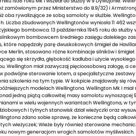
niku 1938 roku Mk I wszedł do służby w 9 Dywizjonie. Wel
 zamówionym przez Ministerstwo do B.9/32) i Armstrong
iż oba rywalizujące ze sobą samoloty w służbie. Wellingt
 Liczba zbudowanych Wellingtonów wyniosła 11 462 wszys
tyjskiego bombowca. 13 października 1945 roku do służby 
usilnikowym bombowcem średniego zasięgu dalekiego za
, które napędzały parę dwuskokowych śmigieł de Havill
yce Merlin, stosowano różne kombinacje silników i śmigie
jącego się skrzydła, głębokość kadłuba i użycie wysokieg
u. Wellington miał zazwyczaj pięcioosobową załogę, a 
 w podwójne sterowanie lotem, a specjalistyczne zestawy
 szkolenia na tym typie. W kokpicie znajdowały się rów
późniejszych modelach Wellingtona. Wellington Mk I mia
nad jedną piątą całkowitej masy samolotu wynoszącej 
mianami w wielu wojennych wariantach Wellingtona, w t
ziobowych i tylnych stanowisk dział wieżyczki oraz wysu
llingtona zdano sobie sprawę, że konieczne będą całkowi
tych wieżyczek; Wieże były również sterowane mechanicz
roku nowym generacjom wrogich samolotów myśliwskich. 