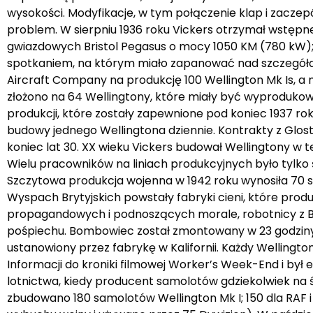
wysokości. Modyfikacje, w tym połączenie klap i zaczep
problem. W sierpniu 1936 roku Vickers otrzymał wstępn
gwiazdowych Bristol Pegasus o mocy 1050 KM (780 kW); 
spotkaniem, na którym miało zapanować nad szczegółam
Aircraft Company na produkcję 100 Wellington Mk Is, a 
złożono na 64 Wellingtony, które miały być wyproduko
produkcji, które zostały zapewnione pod koniec 1937 rok
budowy jednego Wellingtona dziennie. Kontrakty z Glo
koniec lat 30. XX wieku Vickers budował Wellingtony w 
Wielu pracowników na liniach produkcyjnych było tylko
Szczytowa produkcja wojenna w 1942 roku wynosiła 70 sz
Wyspach Brytyjskich powstały fabryki cieni, które prod
propagandowych i podnoszących morale, robotnicy z B
pośpiechu. Bombowiec został zmontowany w 23 godziny 5
ustanowiony przez fabrykę w Kalifornii. Każdy Wellingt
Informacji do kroniki filmowej Worker’s Week-End i był e
lotnictwa, kiedy producent samolotów gdziekolwiek na 
zbudowano 180 samolotów Wellington Mk I; 150 dla RAF i