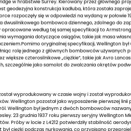
ridge w hrabstwie Surrey. Kierowany przez głównego proj
st geodezyjna konstrukcja kadłuba, która została zapro
rce rozpoczęły się w odpowiedzi na wydaną w połowie 19
ała dwusilnikowego bombowca dziennego, zdolnego do za
ty opracowane według tej samej specyfikacji to Armstrong
a wymagania dotyczące osiągów, takie jak masa własna, 
aczeniem.Pomimo oryginalnej specyfikacji, Wellington był
 pełniąc rolę jednego z głównych bombowców używanych
większe czterosilnikowe „ciężkie”, takie jak Avro Lancas
ch, szczególnie jako samolot do zwalczania okrętów pod
stał wyprodukowany w czasie wojny i został wyprodukowa
w. Wellington pozostał jako wyposażenie pierwszej linii 
h ról. Wellington był jednym z dwóch bombowców nazwan
esley. 23 grudnia 1937 roku pierwszy seryjny Wellington Mk 
otów. Próby w locie z L4212 potwierdziły stabilność aer
ot był ciężki podczas nurkowania, co przypisano przepro