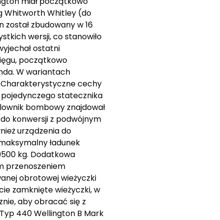
lington miał początkowo
 Whitworth Whitley (do
on został zbudowany w 16
tkich wersji, co stanowiło
wyjechał ostatni
sięgu, początkowo
anda. W wariantach
ł. Charakterystyczne cechy
o pojedynczego statecznika
celownik bombowy znajdował
 do konwersji z podwójnym
nież urządzenia do
ł maksymalny ładunek
9500 kg. Dodatkowa
ym przenoszeniem
wanej obrotowej wieżyczki
cie zamknięte wieżyczki, w
nie, aby obracać się z
Typ 440 Wellington B Mark