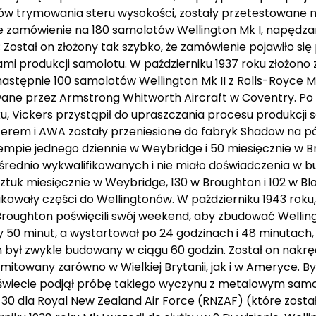
ów trymowania steru wysokości, zostały przetestowane na
e zamówienie na 180 samolotów Wellington Mk I, napędza
Został on złożony tak szybko, że zamówienie pojawiło si
i produkcji samolotu. W październiku 1937 roku złożono
następnie 100 samolotów Wellington Mk II z Rolls-Royce M
wane przez Armstrong Whitworth Aircraft w Coventry. Po
u, Vickers przystąpił do upraszczania procesu produkcji s
sterem i AWA zostały przeniesione do fabryk Shadow na 
tempie jednego dziennie w Weybridge i 50 miesięcznie w B
 średnio wykwalifikowanych i nie miało doświadczenia w 
tuk miesięcznie w Weybridge, 130 w Broughton i 102 w Bl
ukowały części do Wellingtonów. W październiku 1943 rok
roughton poświęcili swój weekend, aby zbudować Wellin
0 minut, a wystartował po 24 godzinach i 48 minutach, 
on był zwykle budowany w ciągu 60 godzin. Został on nakr
mitowany zarówno w Wielkiej Brytanii, jak i w Ameryce. Był 
świecie podjął próbę takiego wyczynu z metalowym samolo
 30 dla Royal New Zealand Air Force (RNZAF) (które zost