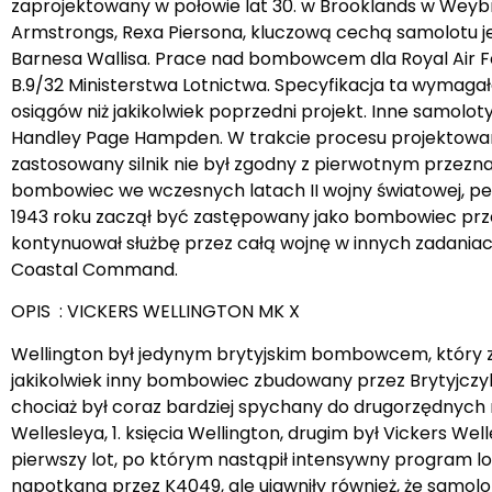
zaprojektowany w połowie lat 30. w Brooklands w Weyb
Armstrongs, Rexa Piersona, kluczową cechą samolotu je
Barnesa Wallisa. Prace nad bombowcem dla Royal Air Fo
B.9/32 Ministerstwa Lotnictwa. Specyfikacja ta wymag
osiągów niż jakikolwiek poprzedni projekt. Inne samolo
Handley Page Hampden. W trakcie procesu projektowani
zastosowany silnik nie był zgodny z pierwotnym przezn
bombowiec we wczesnych latach II wojny światowej,
1943 roku zaczął być zastępowany jako bombowiec przez 
kontynuował służbę przez całą wojnę w innych zadania
Coastal Command.
OPIS : VICKERS WELLINGTON MK X
Wellington był jedynym brytyjskim bombowcem, który zo
jakikolwiek inny bombowiec zbudowany przez Brytyjczykó
chociaż był coraz bardziej spychany do drugorzędnyc
Wellesleya, 1. księcia Wellington, drugim był Vickers Well
pierwszy lot, po którym nastąpił intensywny program l
napotkaną przez K4049, ale ujawniły również, że samol