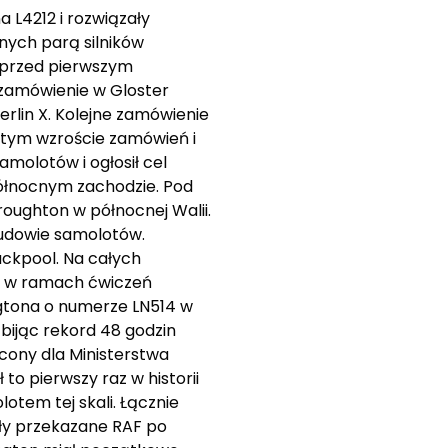
 L4212 i rozwiązały
nych parą silników
ę przed pierwszym
 zamówienie w Gloster
erlin X. Kolejne zamówienie
 tym wzroście zamówień i
amolotów i ogłosił cel
północnym zachodzie. Pod
roughton w północnej Walii.
budowie samolotów.
ackpool. Na całych
u, w ramach ćwiczeń
gtona o numerze LN514 w
bijąc rekord 48 godzin
ęcony dla Ministerstwa
to pierwszy raz w historii
tem tej skali. Łącznie
ały przekazane RAF po