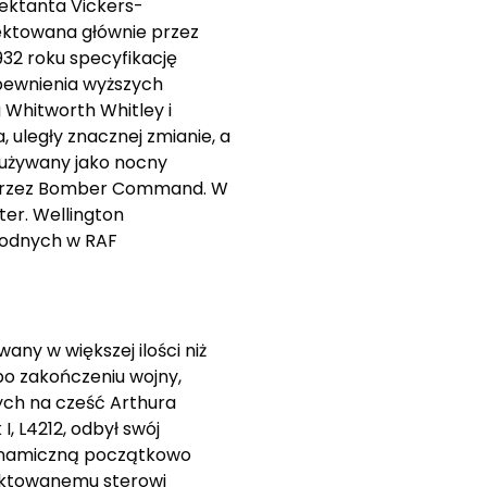
ektanta Vickers-
jektowana głównie przez
32 roku specyfikację
pewnienia wyższych
 Whitworth Whitley i
uległy znacznej zmianie, a
 używany jako nocny
 przez Bomber Command. W
ter. Wellington
wodnych w RAF
ny w większej ilości niż
po zakończeniu wojny,
ych na cześć Arthura
I, L4212, odbył swój
odynamiczną początkowo
jektowanemu sterowi