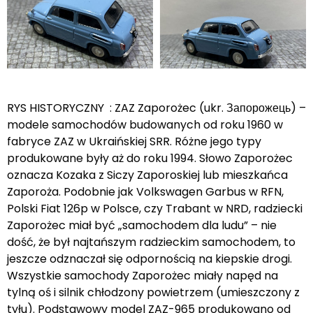
RYS HISTORYCZNY : ZAZ Zaporożec (ukr. Запорожець) –
modele samochodów budowanych od roku 1960 w
fabryce ZAZ w Ukraińskiej SRR. Różne jego typy
produkowane były aż do roku 1994. Słowo Zaporożec
oznacza Kozaka z Siczy Zaporoskiej lub mieszkańca
Zaporoża. Podobnie jak Volkswagen Garbus w RFN,
Polski Fiat 126p w Polsce, czy Trabant w NRD, radziecki
Zaporożec miał być „samochodem dla ludu” – nie
dość, że był najtańszym radzieckim samochodem, to
jeszcze odznaczał się odpornością na kiepskie drogi.
Wszystkie samochody Zaporożec miały napęd na
tylną oś i silnik chłodzony powietrzem (umieszczony z
tyłu). Podstawowy model ZAZ-965 produkowano od