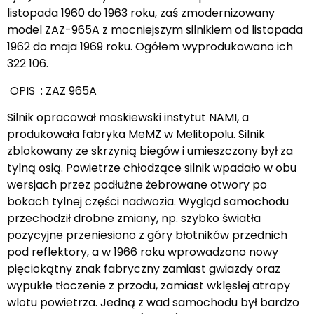
listopada 1960 do 1963 roku, zaś zmodernizowany
model ZAZ-965A z mocniejszym silnikiem od listopada
1962 do maja 1969 roku. Ogółem wyprodukowano ich
322 106.
OPIS : ZAZ 965A
Silnik opracował moskiewski instytut NAMI, a
produkowała fabryka MeMZ w Melitopolu. Silnik
zblokowany ze skrzynią biegów i umieszczony był za
tylną osią. Powietrze chłodzące silnik wpadało w obu
wersjach przez podłużne żebrowane otwory po
bokach tylnej części nadwozia. Wygląd samochodu
przechodził drobne zmiany, np. szybko światła
pozycyjne przeniesiono z góry błotników przednich
pod reflektory, a w 1966 roku wprowadzono nowy
pięciokątny znak fabryczny zamiast gwiazdy oraz
wypukłe tłoczenie z przodu, zamiast wklęsłej atrapy
wlotu powietrza. Jedną z wad samochodu był bardzo