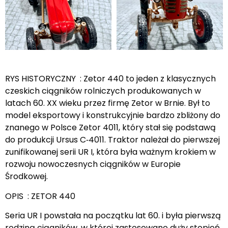
RYS HISTORYCZNY : Zetor 440 to jeden z klasycznych
czeskich ciągników rolniczych produkowanych w
latach 60. XX wieku przez firmę Zetor w Brnie. Był to
model eksportowy i konstrukcyjnie bardzo zbliżony do
znanego w Polsce Zetor 4011, który stał się podstawą
do produkcji Ursus C‑4011. Traktor należał do pierwszej
zunifikowanej serii UR I, która była ważnym krokiem w
rozwoju nowoczesnych ciągników w Europie
Środkowej.
OPIS : ZETOR 440
Seria UR I powstała na początku lat 60. i była pierwszą
rodziną ciągników, w której zastosowano duży stopień