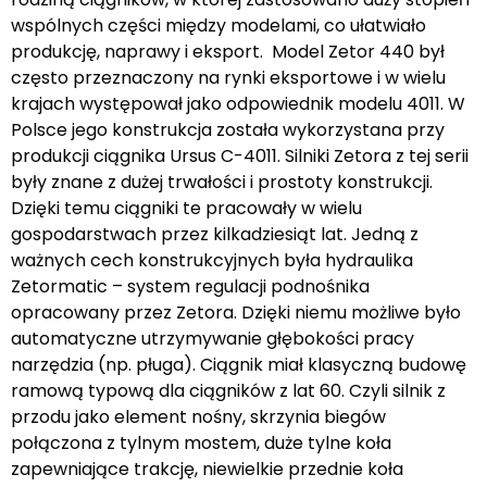
wspólnych części między modelami, co ułatwiało
produkcję, naprawy i eksport. Model Zetor 440 był
często przeznaczony na rynki eksportowe i w wielu
krajach występował jako odpowiednik modelu 4011. W
Polsce jego konstrukcja została wykorzystana przy
produkcji ciągnika Ursus C-4011. Silniki Zetora z tej serii
były znane z dużej trwałości i prostoty konstrukcji.
Dzięki temu ciągniki te pracowały w wielu
gospodarstwach przez kilkadziesiąt lat. Jedną z
ważnych cech konstrukcyjnych była hydraulika
Zetormatic – system regulacji podnośnika
opracowany przez Zetora. Dzięki niemu możliwe było
automatyczne utrzymywanie głębokości pracy
narzędzia (np. pługa). Ciągnik miał klasyczną budowę
ramową typową dla ciągników z lat 60. Czyli silnik z
przodu jako element nośny, skrzynia biegów
połączona z tylnym mostem, duże tylne koła
zapewniające trakcję, niewielkie przednie koła