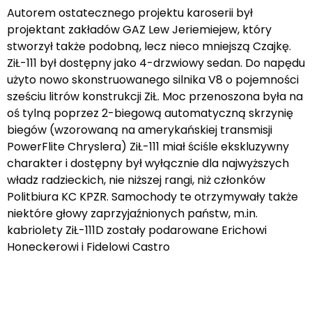
Autorem ostatecznego projektu karoserii był
projektant zakładów GAZ Lew Jeriemiejew, który
stworzył także podobną, lecz nieco mniejszą Czajkę.
ZiŁ-111 był dostępny jako 4-drzwiowy sedan. Do napędu
użyto nowo skonstruowanego silnika V8 o pojemności
sześciu litrów konstrukcji ZiŁ. Moc przenoszona była na
oś tylną poprzez 2-biegową automatyczną skrzynię
biegów (wzorowaną na amerykańskiej transmisji
PowerFlite Chryslera) ZiŁ-111 miał ściśle ekskluzywny
charakter i dostępny był wyłącznie dla najwyższych
władz radzieckich, nie niższej rangi, niż członków
Politbiura KC KPZR. Samochody te otrzymywały także
niektóre głowy zaprzyjaźnionych państw, m.in.
kabriolety ZiŁ-111D zostały podarowane Erichowi
Honeckerowi i Fidelowi Castro