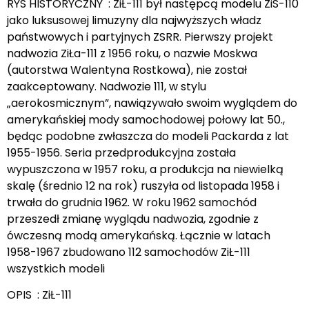
RYS HISTORYCZNY : ZiŁ-111 był następcą modelu ZiS-110
jako luksusowej limuzyny dla najwyższych władz
państwowych i partyjnych ZSRR. Pierwszy projekt
nadwozia ZiŁa-111 z 1956 roku, o nazwie Moskwa
(autorstwa Walentyna Rostkowa), nie został
zaakceptowany. Nadwozie 111, w stylu
„aerokosmicznym”, nawiązywało swoim wyglądem do
amerykańskiej mody samochodowej połowy lat 50.,
będąc podobne zwłaszcza do modeli Packarda z lat
1955-1956. Seria przedprodukcyjna została
wypuszczona w 1957 roku, a produkcja na niewielką
skalę (średnio 12 na rok) ruszyła od listopada 1958 i
trwała do grudnia 1962. W roku 1962 samochód
przeszedł zmianę wyglądu nadwozia, zgodnie z
ówczesną modą amerykańską. Łącznie w latach
1958-1967 zbudowano 112 samochodów ZiŁ-111
wszystkich modeli
OPIS : ZiŁ-111