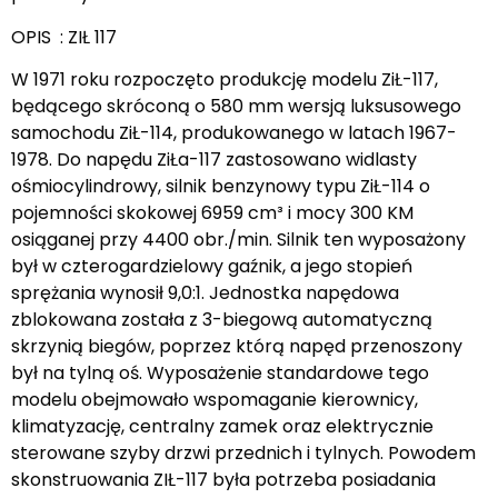
OPIS : ZIŁ 117
W 1971 roku rozpoczęto produkcję modelu ZiŁ-117,
będącego skróconą o 580 mm wersją luksusowego
samochodu ZiŁ-114, produkowanego w latach 1967-
1978. Do napędu ZiŁa-117 zastosowano widlasty
ośmiocylindrowy, silnik benzynowy typu ZiŁ-114 o
pojemności skokowej 6959 cm³ i mocy 300 KM
osiąganej przy 4400 obr./min. Silnik ten wyposażony
był w czterogardzielowy gaźnik, a jego stopień
sprężania wynosił 9,0:1. Jednostka napędowa
zblokowana została z 3-biegową automatyczną
skrzynią biegów, poprzez którą napęd przenoszony
był na tylną oś. Wyposażenie standardowe tego
modelu obejmowało wspomaganie kierownicy,
klimatyzację, centralny zamek oraz elektrycznie
sterowane szyby drzwi przednich i tylnych. Powodem
skonstruowania ZIŁ-117 była potrzeba posiadania