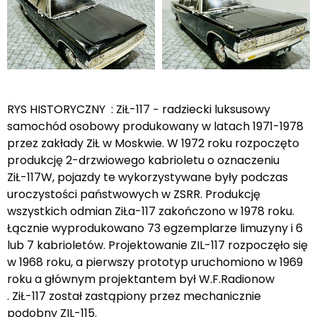
RYS HISTORYCZNY : ZiŁ-117 − radziecki luksusowy
samochód osobowy produkowany w latach 1971-1978
przez zakłady ZiŁ w Moskwie. W 1972 roku rozpoczęto
produkcję 2-drzwiowego kabrioletu o oznaczeniu
ZiŁ-117W, pojazdy te wykorzystywane były podczas
uroczystości państwowych w ZSRR. Produkcję
wszystkich odmian ZiŁa-117 zakończono w 1978 roku.
Łącznie wyprodukowano 73 egzemplarze limuzyny i 6
lub 7 kabrioletów. Projektowanie ZIL-117 rozpoczęło się
w 1968 roku, a pierwszy prototyp uruchomiono w 1969
roku a głównym projektantem był W.F.Radionow
. ZiŁ-117 został zastąpiony przez mechanicznie
podobny ZIL-115.