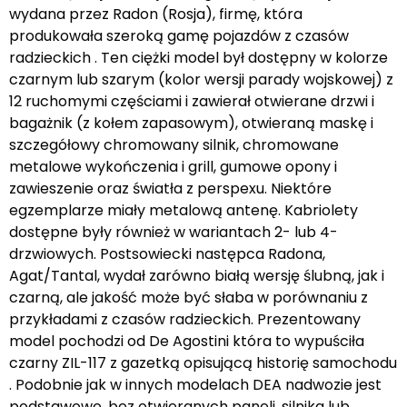
wydana przez Radon (Rosja), firmę, która
produkowała szeroką gamę pojazdów z czasów
radzieckich . Ten ciężki model był dostępny w kolorze
czarnym lub szarym (kolor wersji parady wojskowej) z
12 ruchomymi częściami i zawierał otwierane drzwi i
bagażnik (z kołem zapasowym), otwieraną maskę i
szczegółowy chromowany silnik, chromowane
metalowe wykończenia i grill, gumowe opony i
zawieszenie oraz światła z perspexu. Niektóre
egzemplarze miały metalową antenę. Kabriolety
dostępne były również w wariantach 2- lub 4-
drzwiowych. Postsowiecki następca Radona,
Agat/Tantal, wydał zarówno białą wersję ślubną, jak i
czarną, ale jakość może być słaba w porównaniu z
przykładami z czasów radzieckich. Prezentowany
model pochodzi od De Agostini która to wypuściła
czarny ZIL-117 z gazetką opisującą historię samochodu
. Podobnie jak w innych modelach DEA nadwozie jest
podstawowe, bez otwieranych paneli, silnika lub