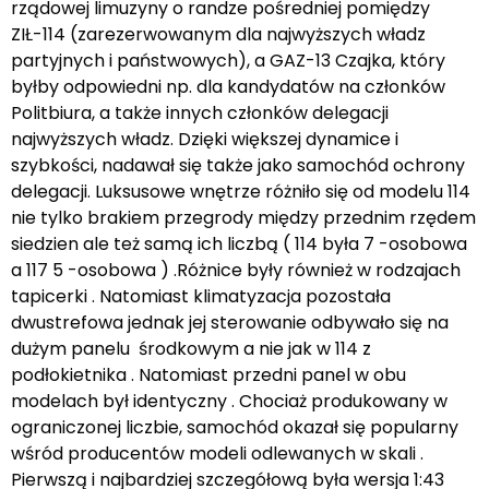
rządowej limuzyny o randze pośredniej pomiędzy
ZIŁ-114 (zarezerwowanym dla najwyższych władz
partyjnych i państwowych), a GAZ-13 Czajka, który
byłby odpowiedni np. dla kandydatów na członków
Politbiura, a także innych członków delegacji
najwyższych władz. Dzięki większej dynamice i
szybkości, nadawał się także jako samochód ochrony
delegacji. Luksusowe wnętrze różniło się od modelu 114
nie tylko brakiem przegrody między przednim rzędem
siedzien ale też samą ich liczbą ( 114 była 7 -osobowa
a 117 5 -osobowa ) .Różnice były również w rodzajach
tapicerki . Natomiast klimatyzacja pozostała
dwustrefowa jednak jej sterowanie odbywało się na
dużym panelu środkowym a nie jak w 114 z
podłokietnika . Natomiast przedni panel w obu
modelach był identyczny . Chociaż produkowany w
ograniczonej liczbie, samochód okazał się popularny
wśród producentów modeli odlewanych w skali .
Pierwszą i najbardziej szczegółową była wersja 1:43