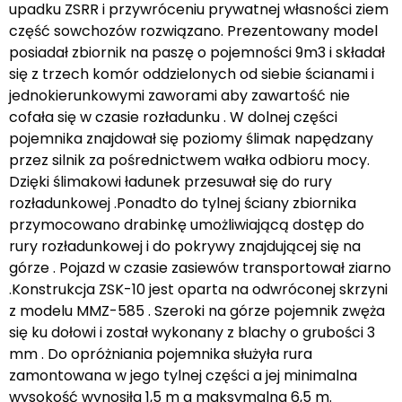
upadku ZSRR i przywróceniu prywatnej własności ziem
część sowchozów rozwiązano. Prezentowany model
posiadał zbiornik na paszę o pojemności 9m3 i składał
się z trzech komór oddzielonych od siebie ścianami i
jednokierunkowymi zaworami aby zawartość nie
cofała się w czasie rozładunku . W dolnej części
pojemnika znajdował się poziomy ślimak napędzany
przez silnik za pośrednictwem wałka odbioru mocy.
Dzięki ślimakowi ładunek przesuwał się do rury
rozładunkowej .Ponadto do tylnej ściany zbiornika
przymocowano drabinkę umożliwiającą dostęp do
rury rozładunkowej i do pokrywy znajdującej się na
górze . Pojazd w czasie zasiewów transportował ziarno
.Konstrukcja ZSK-10 jest oparta na odwróconej skrzyni
z modelu MMZ-585 . Szeroki na górze pojemnik zwęża
się ku dołowi i został wykonany z blachy o grubości 3
mm . Do opróżniania pojemnika służyła rura
zamontowana w jego tylnej części a jej minimalna
wysokość wynosiła 1,5 m a maksymalna 6,5 m.