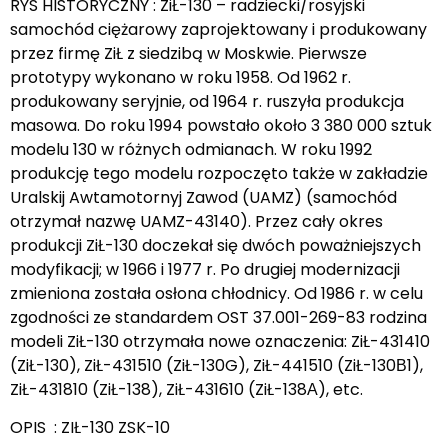
RYS HISTORYCZNY : ZiŁ-130 – radziecki/rosyjski
samochód ciężarowy zaprojektowany i produkowany
przez firmę ZiŁ z siedzibą w Moskwie. Pierwsze
prototypy wykonano w roku 1958. Od 1962 r.
produkowany seryjnie, od 1964 r. ruszyła produkcja
masowa. Do roku 1994 powstało około 3 380 000 sztuk
modelu 130 w różnych odmianach. W roku 1992
produkcję tego modelu rozpoczęto także w zakładzie
Uralskij Awtamotornyj Zawod (UAMZ) (samochód
otrzymał nazwę UAMZ-43140). Przez cały okres
produkcji ZiŁ-130 doczekał się dwóch poważniejszych
modyfikacji; w 1966 i 1977 r. Po drugiej modernizacji
zmieniona została osłona chłodnicy. Od 1986 r. w celu
zgodności ze standardem OST 37.001-269-83 rodzina
modeli ZiŁ-130 otrzymała nowe oznaczenia: ZiŁ-431410
(ZiŁ-130), ZiŁ-431510 (ZiŁ-130G), ZiŁ-441510 (ZiŁ-130В1),
ZiŁ-431810 (ZiŁ-138), ZiŁ-431610 (ZiŁ-138А), etc.
OPIS : ZIŁ-130 ZSK-10