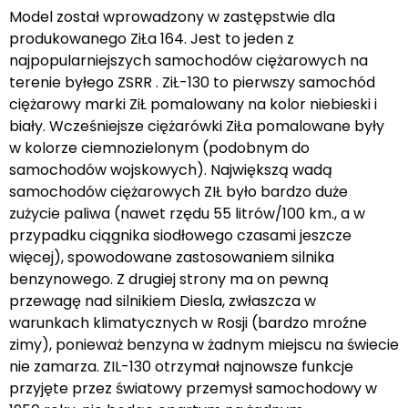
Model został wprowadzony w zastępstwie dla
produkowanego ZiŁa 164. Jest to jeden z
najpopularniejszych samochodów ciężarowych na
terenie byłego ZSRR . ZiŁ-130 to pierwszy samochód
ciężarowy marki ZiŁ pomalowany na kolor niebieski i
biały. Wcześniejsze ciężarówki ZiŁa pomalowane były
w kolorze ciemnozielonym (podobnym do
samochodów wojskowych). Największą wadą
samochodów ciężarowych ZIŁ było bardzo duże
zużycie paliwa (nawet rzędu 55 litrów/100 km., a w
przypadku ciągnika siodłowego czasami jeszcze
więcej), spowodowane zastosowaniem silnika
benzynowego. Z drugiej strony ma on pewną
przewagę nad silnikiem Diesla, zwłaszcza w
warunkach klimatycznych w Rosji (bardzo mroźne
zimy), ponieważ benzyna w żadnym miejscu na świecie
nie zamarza. ZIL-130 otrzymał najnowsze funkcje
przyjęte przez światowy przemysł samochodowy w