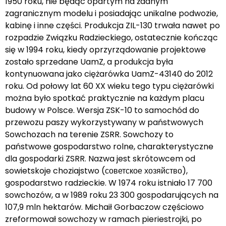
1950 roku, nie będąc opartym na żadnym
zagranicznym modelu i posiadając unikalne podwozie,
kabinę i inne części. Produkcja ZIL-130 trwała nawet po
rozpadzie Związku Radzieckiego, ostatecznie kończąc
się w 1994 roku, kiedy oprzyrządowanie projektowe
zostało sprzedane UamZ, a produkcja była
kontynuowana jako ciężarówka UamZ-43140 do 2012
roku. Od połowy lat 60 XX wieku tego typu ciężarówki
można było spotkać praktycznie na każdym placu
budowy w Polsce. Wersja ZSK-10 to samochód do
przewozu paszy wykorzystywany w państwowych
Sowchozach na terenie ZSRR. Sowchozy to
państwowe gospodarstwo rolne, charakterystyczne
dla gospodarki ZSRR. Nazwa jest skrótowcem od
sowietskoje choziajstwo (советское хозяйство),
gospodarstwo radzieckie. W 1974 roku istniało 17 700
sowchozów, a w 1989 roku 23 300 gospodarujących na
107,9 mln hektarów. Michaił Gorbaczow częściowo
zreformował sowchozy w ramach pieriestrojki, po