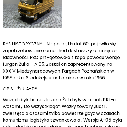
RYS HISTORYCZNY : Na początku lat 60. pojawiło się
zapotrzebowanie samochód dostawczy o mniejszej
ładowności. FSC przygotowało z tego powodu wersję
furgon Żuka – A 05. Został on zaprezentowany na
XXXIV Międzynarodowych Targach Poznańskich w
1965 roku. Produkcję uruchomiono w roku 1966
OPIS : Żuk A-05
Wszędobylskie niezliczone Żuki były w latach PRL-u
wozami „ Do wszystkiego”. Woziły towary ,ludzi ,
zwierzęta a czasami tylko powietrze gdyż w czasach
komunizmu logistyka szwankowała . Wersja A-05 była
odpowiedzią na pojawiające się zapotrzebowanie na