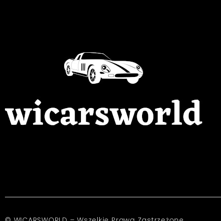
© WICARSWORLD – Wszelkie Prawa Zastrzeżone