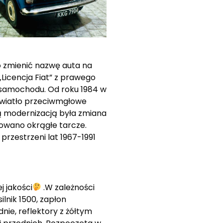
o zmienić nazwę auta na
Licencja Fiat” z prawego
a samochodu. Od roku 1984 w
 światło przeciwmgłowe
ią modernizacją była zmiana
owano okrągłe tarcze.
rzestrzeni lat 1967-1991
j jakości
.W zależności
lnik 1500, zapłon
ie, reflektory z żółtym