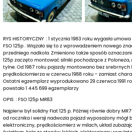
RYS HISTORYCZNY : 1 stycznia 1983 roku wygasła umowa 
FSO 125p . Wiązało się to z wprowadzeniem nowego znacz
przedniego nadkola. Zmieniono także sposób oznaczania 
125p zaczęto montować silniki pochodzące z Poloneza,
tylne. Od 1987 roku pojazdy montowano bez srebrnych kl
prędkościomierza w czerwcu 1988 roku – zamiast cha
Ostatni egzemplarz wyprodukowano 29 czerwca 1991 roku
powstało 1 445 699 egzemplarzy
OPIS : FSO 125p MR83
Najpierw był solidny Fiat 125 p. Później równie dobry MR75
od rocznika i wersji nadwozia pojazd wyposażony mógł b
elektroniczny, prędkościomierz w milach, układ zubaża