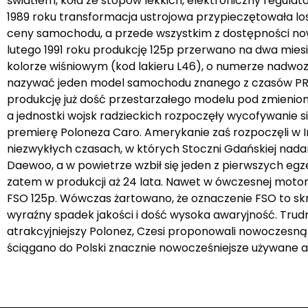
światłem, koła ze stopów lekkich, elektroniczny regula
1989 roku transformacja ustrojowa przypieczętowała los 
ceny samochodu, a przede wszystkim z dostępności no
lutego 1991 roku produkcję 125p przerwano na dwa mies
kolorze wiśniowym (kod lakieru L46), o numerze nadwozi
nazywać jeden model samochodu znanego z czasów PRL
produkcję już dość przestarzałego modelu pod zmienioną
a jednostki wojsk radzieckich rozpoczęły wycofywanie 
premierę Poloneza Caro. Amerykanie zaś rozpoczęli w Ir
niezwykłych czasach, w których Stoczni Gdańskiej nadan
Daewoo, a w powietrze wzbił się jeden z pierwszych egz
zatem w produkcji aż 24 lata. Nawet w ówczesnej motoryzac
FSO 125p. Wówczas żartowano, że oznaczenie FSO to skrót
wyraźny spadek jakości i dość wysoka awaryjność. Trudn
atrakcyjniejszy Polonez, Czesi proponowali nowoczesną S
ściągano do Polski znacznie nowocześniejsze używane 