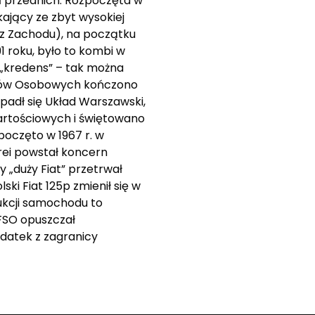
ół przednich. Rozpoczęta w
kający ze zbyt wysokiej
z Zachodu), na początku
 roku, było to kombi w
y „kredens” – tak można
odów Osobowych kończono
padł się Układ Warszawski,
Wartościowych i świętowano
poczęto w 1967 r. w
orei powstał koncern
 „duży Fiat” przetrwał
ski Fiat 125p zmienił się w
dukcji samochodu to
 FSO opuszczał
odatek z zagranicy