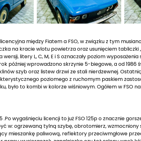
licencyjna między Fiatem a FSO, w związku z tym musian
ka na kracie wlotu powietrza oraz usunięciem tabliczki „
wersji, litery L, C, M, E i S oznaczały poziom wyposażeni
 rok później wprowadzono skrzynie 5-biegowe, a od 1986
inów szyb oraz listew drzwi ze stali nierdzewnej. Ostatn
rakterystycznego poziomego z ruchomym paskiem zastos
, było to kombi w kolorze wiśniowym. Ogółem w FSO na p
 .Po wygaśnięciu licencji to już FSO 125p o znacznie gorsze
yć w: ogrzewaną tylną szybę, obrotomierz, wzmocniony si
jący mieszankę paliwową, reflektory przeciwmgłowe przedn