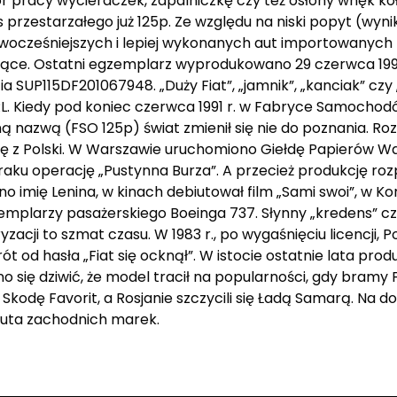
tor pracy wycieraczek, zapalniczkę czy też osłony wnęk k
przestarzałego już 125p. Ze względu na niski popyt (wyni
wocześniejszych i lepiej wykonanych aut importowanych 
iące. Ostatni egzemplarz wyprodukowano 29 czerwca 1991
a SUP115DF201067948. „Duży Fiat”, „jamnik”, „kanciak” cz
. Kiedy pod koniec czerwca 1991 r. w Fabryce Samoch
 nazwą (FSO 125p) świat zmienił się nie do poznania. Roz
się z Polski. W Warszawie uruchomiono Giełdę Papierów 
aku operację „Pustynna Burza”. A przecież produkcję roz
o imię Lenina, w kinach debiutował film „Sami swoi”, w K
emplarzy pasażerskiego Boeinga 737. Słynny „kredens” czy
ji to szmat czasu. W 1983 r., po wygaśnięciu licencji, Pol
 od hasła „Fiat się ocknął”. W istocie ostatnie lata pro
o się dziwić, że model tracił na popularności, gdy bramy
kodę Favorit, a Rosjanie szczycili się Ładą Samarą. Na d
auta zachodnich marek.