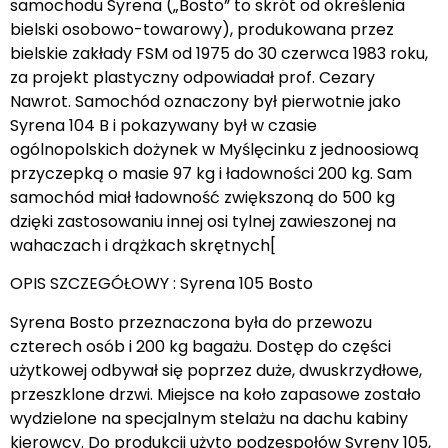
samochodu Syrena („Bosto” to skrót od określenia
bielski osobowo-towarowy), produkowana przez
bielskie zakłady FSM od 1975 do 30 czerwca 1983 roku,
za projekt plastyczny odpowiadał prof. Cezary
Nawrot. Samochód oznaczony był pierwotnie jako
Syrena 104 B i pokazywany był w czasie
ogólnopolskich dożynek w Myślęcinku z jednoosiową
przyczepką o masie 97 kg i ładowności 200 kg. Sam
samochód miał ładowność zwiększoną do 500 kg
dzięki zastosowaniu innej osi tylnej zawieszonej na
wahaczach i drążkach skrętnych[
OPIS SZCZEGÓŁOWY : Syrena 105 Bosto
Syrena Bosto przeznaczona była do przewozu
czterech osób i 200 kg bagażu. Dostęp do części
użytkowej odbywał się poprzez duże, dwuskrzydłowe,
przeszklone drzwi. Miejsce na koło zapasowe zostało
wydzielone na specjalnym stelażu na dachu kabiny
kierowcy. Do produkcji użyto podzespołów Syreny 105,