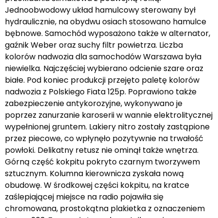
Jednoobwodowy układ hamulcowy sterowany był
hydraulicznie, na obydwu osiach stosowano hamulce
bębnowe. Samochód wyposażono także w alternator,
gaźnik Weber oraz suchy filtr powietrza. Liczba
kolorów nadwozia dla samochodów Warszawa była
niewielka. Najczęściej wybierano odcienie szare oraz
białe. Pod koniec produkcji przejęto paletę kolorów
nadwozia z Polskiego Fiata 125p. Poprawiono także
zabezpieczenie antykorozyjne, wykonywano je
poprzez zanurzanie karoserii w wannie elektrolitycznej
wypełnionej gruntem. Lakiery nitro zostały zastąpione
przez piecowe, co wpłynęło pozytywnie na trwałość
powłoki. Delikatny retusz nie ominął także wnętrza.
Górną część kokpitu pokryto czarnym tworzywem
sztucznym. Kolumna kierownicza zyskała nową
obudowę. W środkowej części kokpitu, na kratce
zaślepiającej miejsce na radio pojawiła się
chromowana, prostokątna plakietka z oznaczeniem