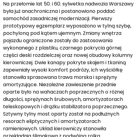
Na przełomie lat 50. i 60. sylwetka nadwozia Warszawy
była już anachroniczna i postanowiono poddać
samochód zasadniczej modernizacji. Pierwszy
prototypowy egzemplarz wyposażono w tylną szybę,
pochyloną pod kątem ujemnym. Zmiany wnętrza
pojazdu ograniczone zostały do zastosowania
wykonanego z plastiku, czarnego pokrycia górnej
części deski rozdzielczej oraz nowej obudowy kolumny
kierowniczej. Dwie kanapy pokryte skajem i tkaniną
zapewniały wysoki komfort podróży, ich wyściółkę
stanowiła sprasowana trawa morska i sprężyny
amortyzujące. Niezależne zawieszenie przednie
oparte było na wahaczach poprzecznych o różnej
długości, sprężynach śrubowych, amortyzatorach
teleskopowych i drążku stabilizatora poprzecznego.
Sztywny tylny most oparty został na podłużnych
resorach eliptycznych i amortyzatorach
ramieniowych. Układ kierowniczy stanowiła
przekładnia ślimakowa z podwójną rolką.