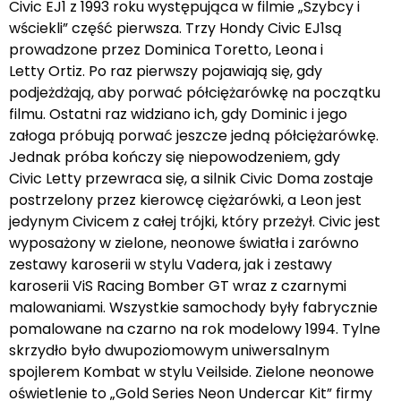
Civic EJ1 z 1993 roku występująca w filmie „Szybcy i
wściekli” część pierwsza. Trzy Hondy Civic EJ1są
prowadzone przez Dominica Toretto, Leona i
Letty Ortiz. Po raz pierwszy pojawiają się, gdy
podjeżdżają, aby porwać półciężarówkę na początku
filmu. Ostatni raz widziano ich, gdy Dominic i jego
załoga próbują porwać jeszcze jedną półciężarówkę.
Jednak próba kończy się niepowodzeniem, gdy
Civic Letty przewraca się, a silnik Civic Doma zostaje
postrzelony przez kierowcę ciężarówki, a Leon jest
jedynym Civicem z całej trójki, który przeżył. Civic jest
wyposażony w zielone, neonowe światła i zarówno
zestawy karoserii w stylu Vadera, jak i zestawy
karoserii ViS Racing Bomber GT wraz z czarnymi
malowaniami. Wszystkie samochody były fabrycznie
pomalowane na czarno na rok modelowy 1994. Tylne
skrzydło było dwupoziomowym uniwersalnym
spojlerem Kombat w stylu Veilside. Zielone neonowe
oświetlenie to „Gold Series Neon Undercar Kit” firmy