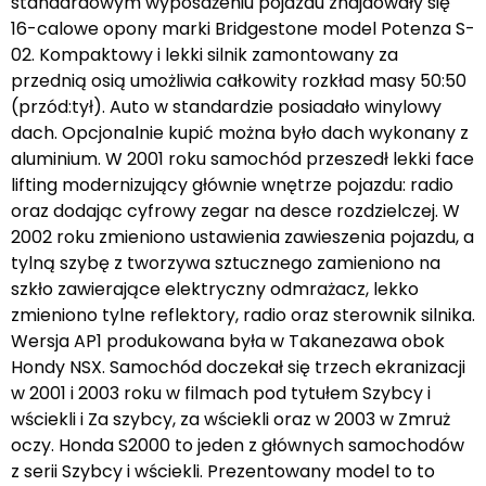
standardowym wyposażeniu pojazdu znajdowały się
16-calowe opony marki Bridgestone model Potenza S-
02. Kompaktowy i lekki silnik zamontowany za
przednią osią umożliwia całkowity rozkład masy 50:50
(przód:tył). Auto w standardzie posiadało winylowy
dach. Opcjonalnie kupić można było dach wykonany z
aluminium. W 2001 roku samochód przeszedł lekki face
lifting modernizujący głównie wnętrze pojazdu: radio
oraz dodając cyfrowy zegar na desce rozdzielczej. W
2002 roku zmieniono ustawienia zawieszenia pojazdu, a
tylną szybę z tworzywa sztucznego zamieniono na
szkło zawierające elektryczny odmrażacz, lekko
zmieniono tylne reflektory, radio oraz sterownik silnika.
Wersja AP1 produkowana była w Takanezawa obok
Hondy NSX. Samochód doczekał się trzech ekranizacji
w 2001 i 2003 roku w filmach pod tytułem Szybcy i
wściekli i Za szybcy, za wściekli oraz w 2003 w Zmruż
oczy. Honda S2000 to jeden z głównych samochodów
z serii Szybcy i wściekli. Prezentowany model to to