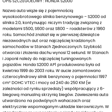
OPIS SZCZEGÓŁOWY : HONDA S2000
Nazwa auta wiąże się z pojemnością
wysokoobrotowego silnika benzynowego – S2000 od
silnika 2.0, kontynuując niczym tradycję związaną z
modelami S500, S600 oraz S800 – roadsterów z 1960
roku. Samochód znalazł się w pierwszej dziesiątce
niezawodnych aut oraz najczęściej kradzionych
samochodów w Stanach Zjednoczonych. Szybkość
otwarcia i złożenia dachu wynosi 12 sekund. W Stanach
i Japonii należy do najczęściej tuningowanych
pojazdów. Honda S2000 AP1 produkowana była od
kwietnia 1999 do 2003 roku. W aucie zamontowano
czterocylindrowy silnik benzynowy o pojemności 1997
cm³ DOHC VTEC i mocy od 240 do 250 KM (w
zależności od rynku sprzedaży) współpracujący z 6-
biegową manualną skrzynią biegów. Zawieszenia auta
utwardzono na podwójnych wahaczach oraz
elektrycznie wspomaganym układzie kierowniczym. W