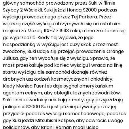
główny samochód prowadzony przez Suki w filmie
Szybcy 2 Wściekli. Suki jeździ Hondą S2000 podczas
wyścigu prowadzonego przez Tej Parkera. Przez
większą część wyścigu utrzymywała się na ostatnim
miejscu za Mazdą RX-7 z 1993 roku, mimo że starała się
go wyprzedzić. Kiedy Tej wyjawia, że jego
niespodzianką w wyścigu jest duży skok przez most
zwodzony, Suki udaje się przejąć prowadzenie Orange
Juliusa, gdy ten wycofuje się z wyścigu. Sprawia, że
most przeskakuje pod koniec wyścigu i wraca na linię
startu wyścigu, ale samochód doznaje również
drobnych uszkodzeń kosmetycznych i chłodnicy.
Kiedy Monica Fuentes daje sygnał amerykańskim
agentom celnym, aby oblegli ulicznych zawodników,
Suki i inni zawodnicy uciekają z mety, gdy przyjeżdżają
policjanci. S2000 Suki jest później używany przez jej
przyjaciół podczas wyścigu samochodowego, podczas
gdy Suki jeździ Mitsubishi Eclipse, aby odwrócić uwagę
policjantów, aby Brian i Roman mogli uciec