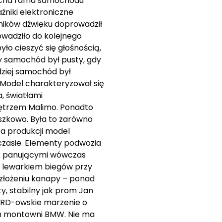
 mocna rama samochodu
źniki elektroniczne
mików dźwięku doprowadził
owadziło do kolejnego
o cieszyć się głośnością,
dy samochód był pusty, gdy
rdziej samochód był
. Model charakteryzował się
, światłami
nętrzem Malimo. Ponadto
szkowo. Była to zarówno
ta produkcji model
czasie. Elementy podwozia
 z panującymi wówczas
z lewarkiem biegów przy
złożeniu kanapy – ponad
ty, stabilny jak prom Jan
 NRD-owskie marzenie o
ch montowni BMW. Nie ma