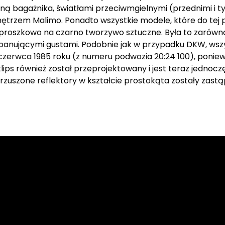
ziną bagażnika, światłami przeciwmgielnymi (przednimi i
trzem Malimo. Ponadto wszystkie modele, które do tej 
roszkowo na czarno tworzywo sztuczne. Była to zarówn
panującymi gustami. Podobnie jak w przypadku DKW, wszy
 czerwca 1985 roku (z numeru podwozia 20:24 100), poniew
 klips również został przeprojektowany i jest teraz jedno
zuszone reflektory w kształcie prostokąta zostały zastą