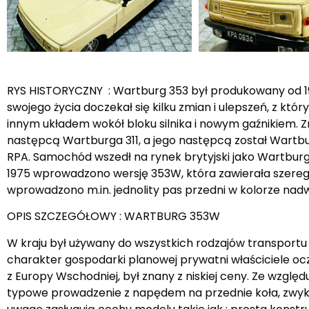
RYS HISTORYCZNY : Wartburg 353 był produkowany od 196
swojego życia doczekał się kilku zmian i ulepszeń, z któr
innym układem wokół bloku silnika i nowym gaźnikiem. 
następcą Wartburga 311, a jego następcą został Wartbu
RPA. Samochód wszedł na rynek brytyjski jako Wartburg K
1975 wprowadzono wersję 353W, która zawierała szereg u
wprowadzono m.in. jednolity pas przedni w kolorze nad
OPIS SZCZEGÓŁOWY : WARTBURG 353W
W kraju był używany do wszystkich rodzajów transportu
charakter gospodarki planowej prywatni właściciele ocze
z Europy Wschodniej, był znany z niskiej ceny. Ze wzglę
typowe prowadzenie z napędem na przednie koła, zwy