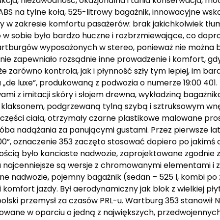
rukcja, niezawodność, okazjonalna i tania konserwacja,
BS na tylne koła, 525-litrowy bagażnik, innowacyjne wska
 w zakresie komfortu pasażerów: brak jakichkolwiek tłu
o w sobie było bardzo huczne i rozbrzmiewające, co dopr
rtburgów wyposażonych w stereo, ponieważ nie można był
zenie zapewniało rozsądnie inne prowadzenie i komfort, g
 że zarówno kontrola, jak i płynność szły tym lepiej, im ba
ła „de luxe”, produkowaną z podwozia o numerze 19:00 401
mi z imitacji skóry i słojem drewna, wykładziną bagażnika
m klaksonem, podgrzewaną tylną szybą i sztruksowym w
części ciała, otrzymały czarne plastikowe malowane pro
óba nadążania za panującymi gustami. Przez pierwsze la
0”, oznaczenie 353 zaczęto stosować dopiero po jakimś 
wością było kanciaste nadwozie, zaprojektowane zgodnie
u najcenniejsze są wersje z chromowanymi elementami i 
e nadwozie, pojemny bagażnik (sedan – 525 l, kombi po 
komfort jazdy. Był aerodynamiczny jak blok z wielkiej pły
polski przemysł za czasów PRL-u. Wartburg 353 stanowił
owane w oparciu o jedną z największych, przedwojenny