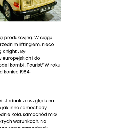
ią produkcyjną. W ciągu
rzednim liftingiem, nieco
Knight . Był
 europejskich i do
odel kombi „Tourist”.W roku
d koniec 1984,
i . Jednak ze względu na
ie jak inne samochody
zednie koła, samochód miał
krych warunkach. Na