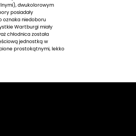
 tylnymi), dwukolorowym
pory posiadały
o oznaka niedoboru
stkie Wartburgi miały
aż chłodnica została
częściową jednostką w
pione prostokątnymi, lekko