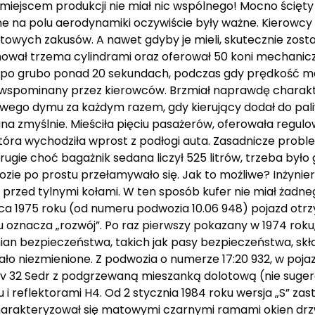
miejscem produkcji nie miał nic wspólnego! Mocno ścięty 
e na polu aerodynamiki oczywiście były ważne. Kierowcy
rtowych zakusów. A nawet gdyby je mieli, skutecznie zos
onował trzema cylindrami oraz oferował 50 koni mechan
 po grubo ponad 20 sekundach, podczas gdy prędkość m
pło wspominany przez kierowców. Brzmiał naprawdę charak
wego dymu za każdym razem, gdy kierujący dodał do paliw
na zmyślnie. Mieściła pięciu pasażerów, oferowała regul
która wychodziła wprost z podłogi auta. Zasadnicze proble
rugie choć bagażnik sedana liczył 525 litrów, trzeba był
ozie po prostu przełamywało się. Jak to możliwe? Inżynie
 przed tylnymi kołami. W ten sposób kufer nie miał żadneg
marca 1975 roku (od numeru podwozia 10.06 948) pojazd ot
 oznacza „rozwój”. Po raz pierwszy pokazany w 1974 roku
mian bezpieczeństwa, takich jak pasy bezpieczeństwa, sk
o niezmienione. Z podwozia o numerze 17:20 932, w po
ikov 32 Sedr z podgrzewaną mieszanką dolotową (nie sug
reflektorami H4. Od 2 stycznia 1984 roku wersja „S” zastą
harakteryzował się matowymi czarnymi ramami okien drz