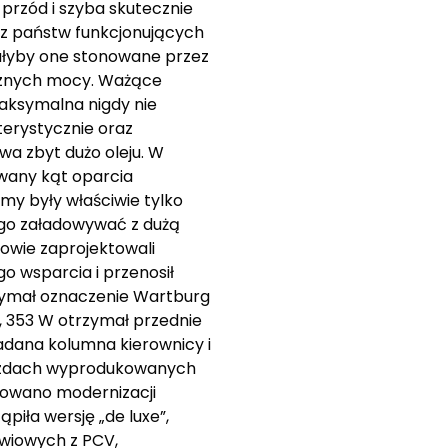
przód i szyba skutecznie
 z państw funkcjonujących
tałyby one stonowane przez
icznych mocy. Ważące
aksymalna nigdy nie
terystycznie oraz
a zbyt dużo oleju. W
owany kąt oparcia
my były właściwie tylko
o go załadowywać z dużą
rowie zaprojektowali
o wsparcia i przenosił
rzymał oznaczenie Wartburg
, 353 W otrzymał przednie
ładana kolumna kierownicy i
jazdach wyprodukowanych
erowano modernizacji
piła wersję „de luxe”,
wiowych z PCV,