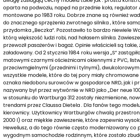
uwagę zasługują cechy modelu takie jak : prosta konst
oparta na podwoziu, napęd na przednie koła, regulator A
montowane po 1983 roku. Dobrze znane są również wady
do znacznego sprzężenia zwrotnego silnika , które sam
przydomka „Beczka”. Pozostawiło to bardzo niewiele Wa
którą większość ludzi robi, nad hałasem silnika. Zawies
przewoził pasażerów i bagaż. Opinie właścicieli są takie,
załadowany. Od 2 stycznia 1984 roku wersja „S” zastąpi
matowymi czarnymi ościeżnicami okiennymi z PVC, listwa
przeciwmgielnymi (przednimi i tylnymi), dwukolorowy
wszystkie modele, które do tej pory miały chromowane 
oznaka niedoboru surowców w gospodarce NRD, jak i pr
nazywany był przez wytwórnie w NRD jako „Der neue 100
w stosunku do Wartburga 312 zostały niezmienione, no
trendami przez Claussa Dietela . Dla fanów tego model
kierownicy. Użytkownicy Wartburgów chwalą przestronn
2000 l) oraz miękkie zawieszenie, które zapewnia wysoki 
Heweliusz, a do tego równie często modernizowany co 
wygodnym samochodzie rodzinnym, które zostało zbud