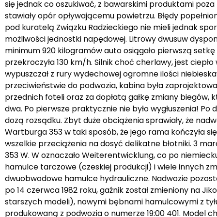
się jednak co oszukiwać, z bawarskimi produktami poza 
stawiały opór opływającemu powietrzu. Błędy popełnion
pod kuratelą Związku Radzieckiego nie mieli jednak spo
możliwości jednostki napędowej. Litrowy dwusuw dysp
minimum 920 kilogramów auto osiągało pierwszą setkę
przekroczyła 130 km/h. Silnik choć cherlawy, jest cie
wypuszczał z rury wydechowej ogromne ilości niebieska
przeciwieństwie do podwozia, kabina była zaprojektowa
przednich foteli oraz za dopłatą gałkę zmiany biegów, 
dwa. Po pierwsze praktycznie nie było wygłuszenia! Po d
dozą rozsądku. Zbyt duże obciążenia sprawiały, że nadw
Wartburga 353 w taki sposób, że jego rama kończyła się
wszelkie przeciążenia na dosyć delikatne błotniki. 3 
353 W. W oznaczało Weiterentwicklung, co po niemiecku
hamulce tarczowe (czeskiej produkcji) i wiele innych z
dwuobwodowe hamulce hydrauliczne. Nadwozie pozostał
po 14 czerwca 1982 roku, gaźnik został zmieniony na J
starszych modeli), nowymi bębnami hamulcowymi z tyłu i 
produkowaną z podwozia o numerze 19:00 401. Model c