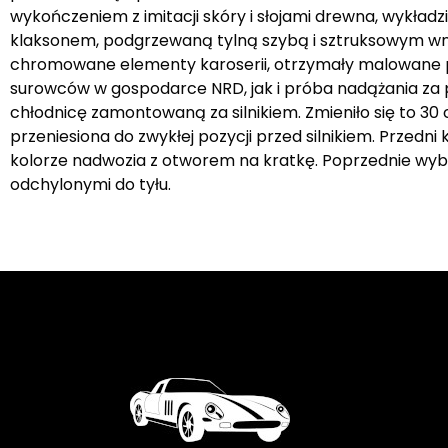
wykończeniem z imitacji skóry i słojami drewna, wykład
klaksonem, podgrzewaną tylną szybą i sztruksowym wnę
chromowane elementy karoserii, otrzymały malowane p
surowców w gospodarce NRD, jak i próba nadążania za 
chłodnicę zamontowaną za silnikiem. Zmieniło się to 30
przeniesiona do zwykłej pozycji przed silnikiem. Przedni
kolorze nadwozia z otworem na kratkę. Poprzednie wybr
odchylonymi do tyłu.