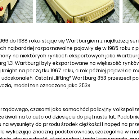
6 do 1988 roku, stając się Wartburgiem z najdłuższą ser
ych najbardziej rozpoznawalne pojawiły się w 1985 roku z p
Znany na niektórych rynkach eksportowych jako Wartburg 
rg 1.3. Wartburgi były eksportowane na większość rynków
night na początku 1967 roku, a rok później pojawił się m
doskonaleń. Ostatni „lifting” Wartburg 353 przeszedł po
wozia, model ten oznaczono jako 353S
 rządowego, czasami jako samochód policyjny Volkspolize
kiwali na to auto od dziesięciu do piętnastu lat. Podobn
du na wysunięty do przodu środek ciężkości i napęd na pr
kle wykazując znaczną podsterowność, szczególnie w mo