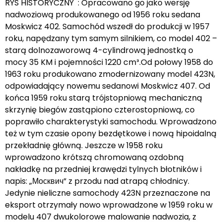
RYS HISTORYCZNY : Opracowano go jako wersję
nadwoziową produkowanego od 1956 roku sedana
Moskwicz 402. Samochód wszedł do produkcji w 1957
roku, napędzany tym samym silnikiem, co model 402 –
starą dolnozaworową 4-cylindrową jednostką o
mocy 35 KM i pojemności 1220 cm³.Od połowy 1958 do
1963 roku produkowano zmodernizowany model 423N,
odpowiadający nowemu sedanowi Moskwicz 407. Od
końca 1959 roku starą trójstopniową mechaniczną
skrzynię biegów zastąpiono czterostopniową, co
poprawiło charakterystyki samochodu. Wprowadzono
też w tym czasie opony bezdętkowe i nową hipoidalną
przekładnię główną. Jeszcze w 1958 roku
wprowadzono krótszą chromowaną ozdobną
nakładkę na przedniej krawędzi tylnych błotników i
napis: „Москвич” z przodu nad atrapą chłodnicy.
Jedynie nieliczne samochody 423N przeznaczone na
eksport otrzymały nowo wprowadzone w 1959 roku w
modelu 407 dwukolorowe malowanie nadwozia, z