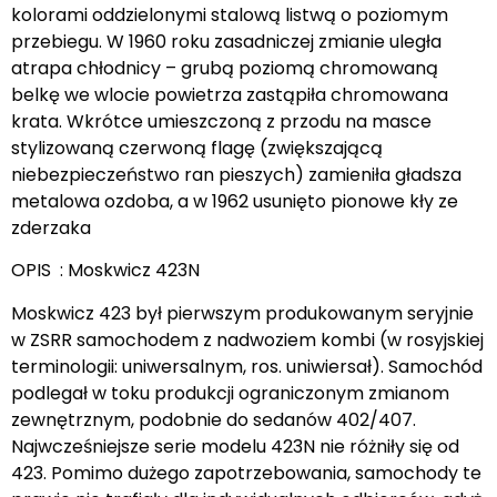
kolorami oddzielonymi stalową listwą o poziomym
przebiegu. W 1960 roku zasadniczej zmianie uległa
atrapa chłodnicy – grubą poziomą chromowaną
belkę we wlocie powietrza zastąpiła chromowana
krata. Wkrótce umieszczoną z przodu na masce
stylizowaną czerwoną flagę (zwiększającą
niebezpieczeństwo ran pieszych) zamieniła gładsza
metalowa ozdoba, a w 1962 usunięto pionowe kły ze
zderzaka
OPIS : Moskwicz 423N
Moskwicz 423 był pierwszym produkowanym seryjnie
w ZSRR samochodem z nadwoziem kombi (w rosyjskiej
terminologii: uniwersalnym, ros. uniwiersał). Samochód
podlegał w toku produkcji ograniczonym zmianom
zewnętrznym, podobnie do sedanów 402/407.
Najwcześniejsze serie modelu 423N nie różniły się od
423. Pomimo dużego zapotrzebowania, samochody te