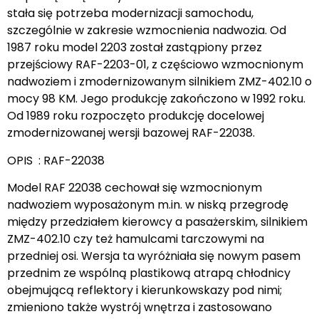
stała się potrzeba modernizacji samochodu,
szczególnie w zakresie wzmocnienia nadwozia. Od
1987 roku model 2203 został zastąpiony przez
przejściowy RAF-2203-01, z częściowo wzmocnionym
nadwoziem i zmodernizowanym silnikiem ZMZ-402.10 o
mocy 98 KM. Jego produkcję zakończono w 1992 roku.
Od 1989 roku rozpoczęto produkcję docelowej
zmodernizowanej wersji bazowej RAF-22038.
OPIS : RAF-22038
Model RAF 22038 cechował się wzmocnionym
nadwoziem wyposażonym m.in. w niską przegrodę
między przedziałem kierowcy a pasażerskim, silnikiem
ZMZ-402.10 czy też hamulcami tarczowymi na
przedniej osi. Wersja ta wyróżniała się nowym pasem
przednim ze wspólną plastikową atrapą chłodnicy
obejmującą reflektory i kierunkowskazy pod nimi;
zmieniono także wystrój wnętrza i zastosowano