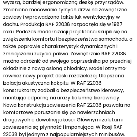
wyższą, bardziej ergonomiczną deskę przyrządów.
Zmieniono mocowanie tylnych drzwi na zewnętrzne
zawiasy i wprowadzono także luk wentylacyjny w
dachu. Produkcja RAF 22038 rozpoczęła się w 1987
roku. Podczas modernizacji projektanci skupili się na
zwiększeniu komfortu i bezpieczeństwa samochodu, a
także poprawie charakterystyk dynamicznych i
zmniejszeniu zużycia paliwa. Zewnętrznie RAF 22038
można odróżnić od swojego poprzednika po przedniej
okładzinie z nową osłoną chłodnicy. Model otrzymał
również nowy projekt deski rozdzielczej. Ulepszona
izolacja akustyczna kokpitu. W RAF 22038
konstruktorzy zadbali o bezpieczeństwo kierowcy,
montując odporną na urazy kolumnę kierownicy.
Nowa konstrukcja zawieszenia RAF 22038 pozwala na
komfortowe poruszanie się po nawierzchniach
drogowych o dowolnej jakości. Głównymi zaletami
zawieszenia są płynność i imponująca. W Rosji RAF
22038 był jednym z najpopularniejszych minibusów.