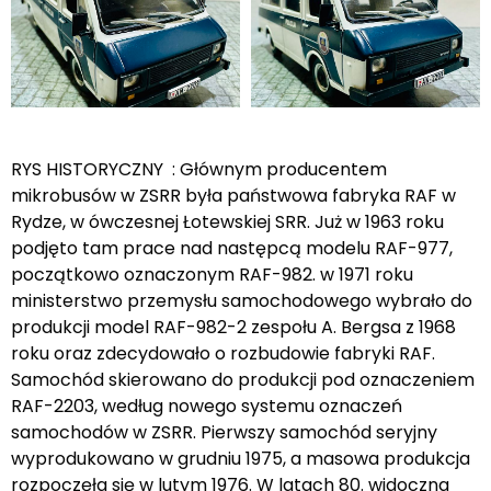
RYS HISTORYCZNY : Głównym producentem
mikrobusów w ZSRR była państwowa fabryka RAF w
Rydze, w ówczesnej Łotewskiej SRR. Już w 1963 roku
podjęto tam prace nad następcą modelu RAF-977,
początkowo oznaczonym RAF-982. w 1971 roku
ministerstwo przemysłu samochodowego wybrało do
produkcji model RAF-982-2 zespołu A. Bergsa z 1968
roku oraz zdecydowało o rozbudowie fabryki RAF.
Samochód skierowano do produkcji pod oznaczeniem
RAF-2203, według nowego systemu oznaczeń
samochodów w ZSRR. Pierwszy samochód seryjny
wyprodukowano w grudniu 1975, a masowa produkcja
rozpoczęła się w lutym 1976. W latach 80. widoczna