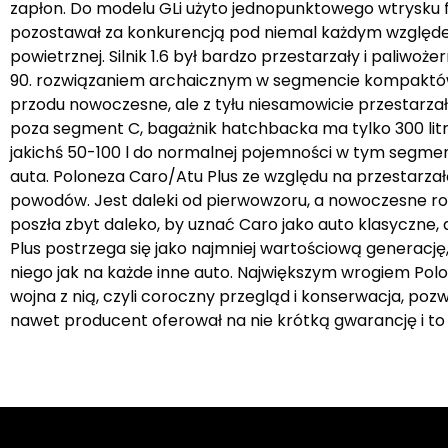
zapłon. Do modelu GLi użyto jednopunktowego wtrysku f
pozostawał za konkurencją pod niemal każdym względe
powietrznej. Silnik 1.6 był bardzo przestarzały i paliw
90. rozwiązaniem archaicznym w segmencie kompaktów, d
przodu nowoczesne, ale z tyłu niesamowicie przestarza
poza segment C, bagażnik hatchbacka ma tylko 300 litró
jakichś 50-100 l do normalnej pojemności w tym segmenc
auta. Poloneza Caro/Atu Plus ze względu na przestarzałą
powodów. Jest daleki od pierwowzoru, a nowoczesne r
poszła zbyt daleko, by uznać Caro jako auto klasyczne,
Plus postrzega się jako najmniej wartościową generację, a
niego jak na każde inne auto. Największym wrogiem Polo
wojna z nią, czyli coroczny przegląd i konserwacja, poz
nawet producent oferował na nie krótką gwarancję i t