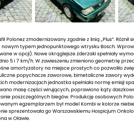
ił Polonez zmodernizowany zgodnie z linią „Plus”. Różnił 
czy nowym typem jednopunktowego wtrysku Bosch. Wpro
wane w opcji). Nowe okrąglejsze zderzaki spełniały wym
nio 5 i 7 km/h. W zawieszeniu zmieniono geometrię przed
ośne amortyzatory na miejsce prostych co pozwoliło zw
auliczne popychacze zaworowe, bimetaliczne zawory wy
h modernizacjach jednostka spełniała normę emisji spalin
wano masę części wirujących, poprawiono kąty daszkow
zanie poszczególnych biegów. Produkcję osobowych Polon
owanym egzemplarzem był model Kombi w kolorze niebie
ępnie sprezentowała go Warszawskiemu Hospicjum Onkolo
na w Oławie.