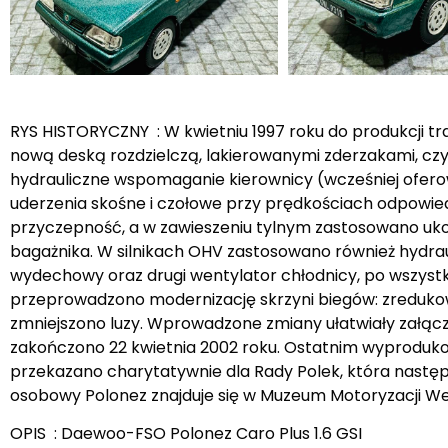
RYS HISTORYCZNY : W kwietniu 1997 roku do produkcji traf
nową deską rozdzielczą, lakierowanymi zderzakami, 
hydrauliczne wspomaganie kierownicy (wcześniej ofero
uderzenia skośne i czołowe przy prędkościach odpowied
przyczepność, a w zawieszeniu tylnym zastosowano uk
bagażnika. W silnikach OHV zastosowano również hydr
wydechowy oraz drugi wentylator chłodnicy, po wszystkic
przeprowadzono modernizację skrzyni biegów: zreduko
zmniejszono luzy. Wprowadzone zmiany ułatwiały załąc
zakończono 22 kwietnia 2002 roku. Ostatnim wyproduk
przekazano charytatywnie dla Rady Polek, która nast
osobowy Polonez znajduje się w Muzeum Motoryzacji We
OPIS : Daewoo-FSO Polonez Caro Plus 1.6 GSI