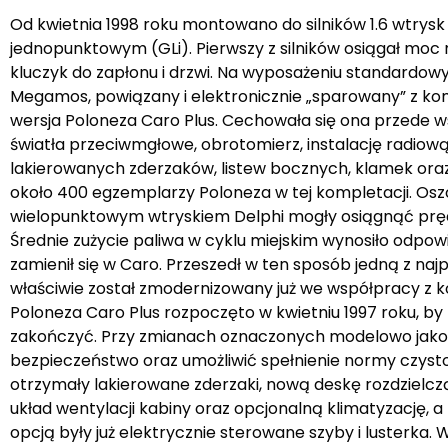
Od kwietnia 1998 roku montowano do silników 1.6 wtrysk
jednopunktowym (GLi). Pierwszy z silników osiągał mo
kluczyk do zapłonu i drzwi. Na wyposażeniu standardowy
Megamos, powiązany i elektronicznie „sparowany” z ko
wersja Poloneza Caro Plus. Cechowała się ona przede 
światła przeciwmgłowe, obrotomierz, instalację radiową 
lakierowanych zderzaków, listew bocznych, klamek oraz 
około 400 egzemplarzy Poloneza w tej kompletacji. Oszczę
wielopunktowym wtryskiem Delphi mogły osiągnąć pręd
Średnie zużycie paliwa w cyklu miejskim wynosiło odpowied
zamienił się w Caro. Przeszedł w ten sposób jedną z naj
właściwie został zmodernizowany już we współpracy z 
Poloneza Caro Plus rozpoczęto w kwietniu 1997 roku, by 
zakończyć. Przy zmianach oznaczonych modelowo jako 
bezpieczeństwo oraz umożliwić spełnienie normy czystoś
otrzymały lakierowane zderzaki, nową deskę rozdziel
układ wentylacji kabiny oraz opcjonalną klimatyzację, 
opcją były już elektrycznie sterowane szyby i lusterka.