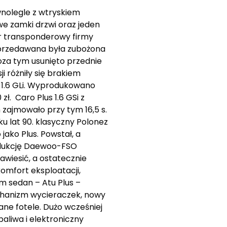
wnolegle z wtryskiem
e zamki drzwi oraz jeden
er transponderowy firmy
 sprzedawana była zubożona
oza tym usunięto przednie
i różniły się brakiem
m 1.6 GLi. Wyprodukowano
ł. Caro Plus 1.6 GSi z
zajmowało przy tym 16,5 s.
ku lat 90. klasyczny Polonez
jako Plus. Powstał, a
rodukcję Daewoo-FSO
awiesić, a ostatecznie
mfort eksploatacji,
m sedan – Atu Plus –
chanizm wycieraczek, nowy
ane fotele. Dużo wcześniej
paliwa i elektroniczny