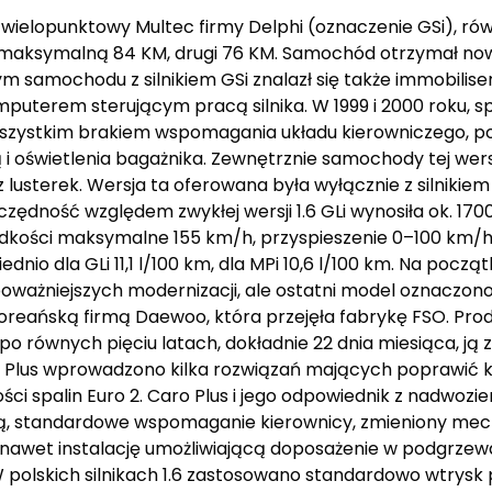
 wielopunktowy Multec firmy Delphi (oznaczenie GSi), ró
c maksymalną 84 KM, drugi 76 KM. Samochód otrzymał now
m samochodu z silnikiem GSi znalazł się także immobilis
mputerem sterującym pracą silnika. W 1999 i 2000 roku,
wszystkim brakiem wspomagania układu kierowniczego, p
i oświetlenia bagażnika. Zewnętrznie samochody tej wersj
lusterek. Wersja ta oferowana była wyłącznie z silnikie
dność względem zwykłej wersji 1.6 GLi wynosiła ok. 1700 z
kości maksymalne 155 km/h, przyspieszenie 0–100 km/h 
nio dla GLi 11,1 l/100 km, dla MPi 10,6 l/100 km. Na począt
poważniejszych modernizacji, ale ostatni model oznaczono 
koreańską firmą Daewoo, która przejęła fabrykę FSO. P
po równych pięciu latach, dokładnie 22 dnia miesiąca, ją z
Plus wprowadzono kilka rozwiązań mających poprawić ko
ci spalin Euro 2. Caro Plus i jego odpowiednik z nadwozie
czą, standardowe wspomaganie kierownicy, zmieniony me
a nawet instalację umożliwiającą doposażenie w podgrzew
 W polskich silnikach 1.6 zastosowano standardowo wtrysk 