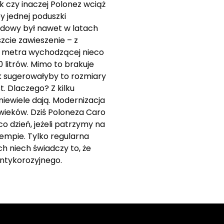
 czy inaczej Polonez wciąż
 jednej poduszki
pędowy był nawet w latach
zcie zawieszenie – z
,3 metra wychodzącej nieco
 litrów. Mimo to brakuje
ak sugerowałyby to rozmiary
. Dlaczego? Z kilku
ewiele dają. Modernizacja
 wieków. Dziś Poloneza Caro
co dzień, jeżeli patrzymy na
tempie. Tylko regularna
ch niech świadczy to, że
ntykorozyjnego.