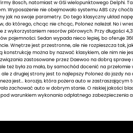
irmy Bosch, natomiast w GSi wielopunktowego Delphi. Tak
m. Wyposażenie nie obejmowało systemu ABS czy choćby
ożerny jak na swoje parametry. Do tego klasyczny układ na
o którego, chcąc nie chcąc, Polonez należał. No i wres
łe z wykorzystaniem resorów piórowych. Przy długości 4
w pojemności. Sedan wypada nieco lepiej, bo oferuje 360
ie. Wnętrze jest przestronne, ale nie rozpieszcza tak, j
 konstrukcję można by nazwać klasykiem, ale nim nie jest
ozwiązania zastosowane przez Daewoo na dobrą sprawę ni
 ale też była za mała, by samochód docenić na przełomie
le z drugiej strony jest to najlepszy Polonez do jazdy na 
neza jest… korozja, która pożera auto w zastraszającym 
wala zachować auto w dobrym stanie. O niskiej jakości bla
o pod warunkiem wykonania odpłatnego zabezpieczenia a