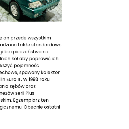
się on przede wszystkim
wadzono także standardowo
ogi bezpieczeństwa na
nich kół aby poprawić ich
iększyć pojemność
dechowe, spawany kolektor
 Euro II . W 1998 roku
ania zębów oraz
ezów serii Plus
skim. Egzemplarz ten
gicznemu. Obecnie ostatni