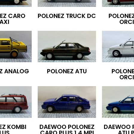
EZ CARO
POLONEZ TRUCK DC
POLONE
AXI
ORCI
Z ANALOG
POLONEZ ATU
POLONE
ORCI
EZ KOMBI
DAEWOO POLONEZ
DAEWOO 
LUS
CARO PLUS 1.4 MPI
ATU 