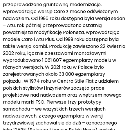
przeprowadzono gruntowną modernizację,
wprowadzając wersję Caro z mocno odświeżonym
nadwoziem. Od 1996 roku dostępna była wersja sedan
– Atu, rok później przeprowadzono ostatnią
poważniejsza modyfikację Poloneza, wprowadzając
modele Caro i Atu Plus. Od 1999 roku dostępna była
także wersja Kombi. Produkcję zawieszono 22 kwietnia
2002 roku, łącznie z zestawami montażowymi
wyprodukowano 1 061 807 egzemplarzy modelu w
różnych wersjach. W 2021 roku w Polsce było
zarejestrowanych około 33 000 egzemplarzy
pojazdu . W 1974 roku w Centro Stile Fiat z udziałem
polskich stylistów i inżynierów zaczęto prace
projektowe nad nadwoziem oraz wnętrzem nowego
modelu marki FSO. Pierwsze trzy prototypy
samochodu – we wszystkich trzech wersjach
nadwoziowych, z czego egzemplarz w wersji
trzydrzwiowej zachował się do dziś – oznaczonego
jako 125PN (Polacco Nuova – Polski Nowy) zostały