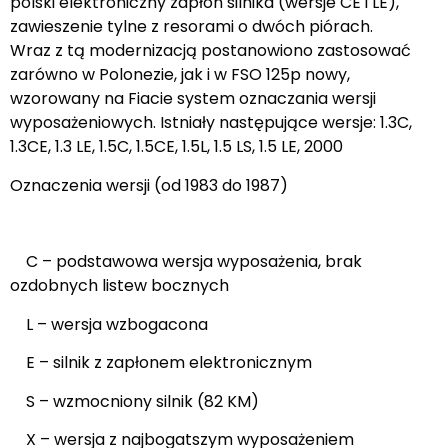
polski elektroniczny zapłon silnika (wersje CE i LE),
zawieszenie tylne z resorami o dwóch piórach.
Wraz z tą modernizacją postanowiono zastosować
zarówno w Polonezie, jak i w FSO 125p nowy,
wzorowany na Fiacie system oznaczania wersji
wyposażeniowych. Istniały następujące wersje: 1.3C,
1.3CE, 1.3 LE, 1.5C, 1.5CE, 1.5L, 1.5 LS, 1.5 LE, 2000
Oznaczenia wersji (od 1983 do 1987)
C – podstawowa wersja wyposażenia, brak
ozdobnych listew bocznych
L – wersja wzbogacona
E – silnik z zapłonem elektronicznym
S – wzmocniony silnik (82 KM)
X – wersja z najbogatszym wyposażeniem