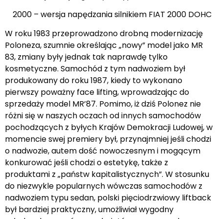
2000 – wersja napędzania silnikiem FIAT 2000 DOHC
W roku 1983 przeprowadzono drobną modernizację
Poloneza, szumnie określając „nowy” model jako MR
83, zmiany były jednak tak naprawdę tylko
kosmetyczne. Samochód z tym nadwoziem był
produkowany do roku 1987, kiedy to wykonano
pierwszy poważny face lifting, wprowadzając do
sprzedaży model MR’87. Pomimo, iż dziś Polonez nie
różni się w naszych oczach od innych samochodów
pochodzących z byłych Krajów Demokracji Ludowej, w
momencie swej premiery był, przynajmniej jeśli chodzi
o nadwozie, autem dość nowoczesnym i mogącym
konkurować jeśli chodzi o estetykę, także z
produktami z „państw kapitalistycznych”. W stosunku
do niezwykle popularnych wówczas samochodów z
nadwoziem typu sedan, polski pięciodrzwiowy liftback
był bardziej praktyczny, umożliwiał wygodny