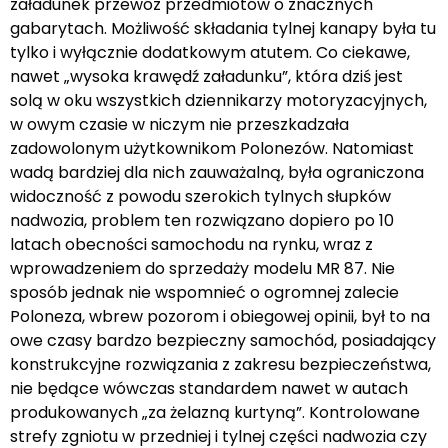
załadunek przewóz przedmiotów o znacznych
gabarytach. Możliwość składania tylnej kanapy była tu
tylko i wyłącznie dodatkowym atutem. Co ciekawe,
nawet „wysoka krawędź załadunku”, która dziś jest
solą w oku wszystkich dziennikarzy motoryzacyjnych,
w owym czasie w niczym nie przeszkadzała
zadowolonym użytkownikom Polonezów. Natomiast
wadą bardziej dla nich zauważalną, była ograniczona
widoczność z powodu szerokich tylnych słupków
nadwozia, problem ten rozwiązano dopiero po 10
latach obecności samochodu na rynku, wraz z
wprowadzeniem do sprzedaży modelu MR 87. Nie
sposób jednak nie wspomnieć o ogromnej zalecie
Poloneza, wbrew pozorom i obiegowej opinii, był to na
owe czasy bardzo bezpieczny samochód, posiadający
konstrukcyjne rozwiązania z zakresu bezpieczeństwa,
nie będące wówczas standardem nawet w autach
produkowanych „za żelazną kurtyną”. Kontrolowane
strefy zgniotu w przedniej i tylnej części nadwozia czy