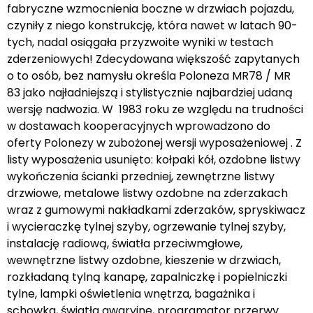
fabryczne wzmocnienia boczne w drzwiach pojazdu,
czyniły z niego konstrukcję, która nawet w latach 90-
tych, nadal osiągała przyzwoite wyniki w testach
zderzeniowych! Zdecydowana większość zapytanych
o to osób, bez namysłu określa Poloneza MR78 / MR
83 jako najładniejszą i stylistycznie najbardziej udaną
wersję nadwozia. W 1983 roku ze względu na trudności
w dostawach kooperacyjnych wprowadzono do
oferty Polonezy w zubożonej wersji wyposażeniowej . Z
listy wyposażenia usunięto: kołpaki kół, ozdobne listwy
wykończenia ścianki przedniej, zewnętrzne listwy
drzwiowe, metalowe listwy ozdobne na zderzakach
wraz z gumowymi nakładkami zderzaków, spryskiwacz
i wycieraczkę tylnej szyby, ogrzewanie tylnej szyby,
instalację radiową, światła przeciwmgłowe,
wewnętrzne listwy ozdobne, kieszenie w drzwiach,
rozkładaną tylną kanapę, zapalniczkę i popielniczki
tylne, lampki oświetlenia wnętrza, bagażnika i
schowka, światła awaryjne, programator przerwy