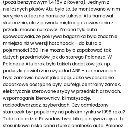
(poza benzynowym 1.4 16V z Rovera). Jednym z
nielicznych plusów Atu było to, że montowano w nim
seryjnie skuteczne hamulce Lukasa. Atu hamował
skutecznie, ale z powodu miękkiego zawieszenia z
przodu mocno nurkował. Zmiana tyłu auta
spowodowała, że pokrywa bagażnika była znacznie
mniejsza niż w wersji hatchback – do kufra o
pojemności 360 l nie można było zapakować tak
dużych przedmiotów, jak do starego Poloneza. W
Polonezie Atu brak było takich dodatków, jak np.
poduszki powietrzne czy układ ABS – nie można ich
było zamówić nawet jako opcji. Jako wyposażenie
dodatkowe dostępne były: alufelgi, centralny zamek,
elektrycznie sterowane szyby w przednich drzwiach,
wspomaganie kierownicy, klimatyzację,
radioodtwarzacz, szyberdach. Czy odmłodzony
staruszek był popularny na polskim rynku w 1996 roku?
Tak i to bardzo! Powodów było kilka, a najważniejsze to
stosunkowo niska cena i funkcjonalność auta. Polonez