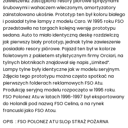
zawieszeniu: zastąpiono resory piórowe sprężynami
śrubowymi i wahaczem wleczonym, amortyzatory
zainstalowano ukośnie. Prototyp ten był koloru białego
i posiadał tylne lampy z modelu Caro. W 1995 roku FSO
przedstawiła na targach kolejną wersję prototypu
sedana. Auto to miało identyczną deskę rozdzielczą
jak pierwszy biały prototyp, jednak tylne zawieszenie
posiadało resory piórowe. Pojazd ten był w kolorze
fioletowym z pakietem stylistycznym firmy Orciari, na
tylnych błotnikach znajdował się napis „Limited”.
Lampy tylne były identyczne jak w modelu seryjnym.
Zdjęcia tego prototypu można często spotkać na
pierwszych folderach reklamowych FSO Atu.
Produkcję seryjną modelu rozpoczęto w 1996 roku.
FSO Polonez Atu w latach 1996−1997 był eksportowany
do Holandii pod nazwą FSO Celina, a na rynek
francuski jako FSO Atou.
OPIS : FSO POLONEZ ATU SLOp STRAŻ POŻARNA