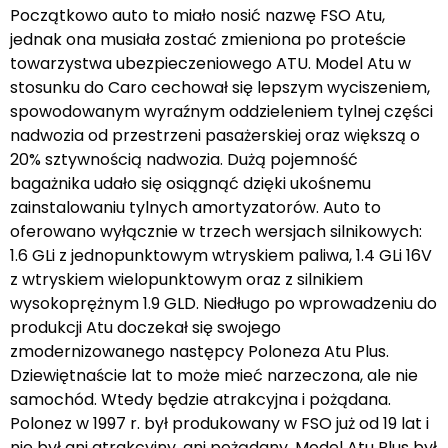
Początkowo auto to miało nosić nazwę FSO Atu,
jednak ona musiała zostać zmieniona po proteście
towarzystwa ubezpieczeniowego ATU. Model Atu w
stosunku do Caro cechował się lepszym wyciszeniem,
spowodowanym wyraźnym oddzieleniem tylnej części
nadwozia od przestrzeni pasażerskiej oraz większą o
20% sztywnością nadwozia. Dużą pojemność
bagażnika udało się osiągnąć dzięki ukośnemu
zainstalowaniu tylnych amortyzatorów. Auto to
oferowano wyłącznie w trzech wersjach silnikowych:
1.6 GLi z jednopunktowym wtryskiem paliwa, 1.4 GLi 16V
z wtryskiem wielopunktowym oraz z silnikiem
wysokoprężnym 1.9 GLD. Niedługo po wprowadzeniu do
produkcji Atu doczekał się swojego
zmodernizowanego następcy Poloneza Atu Plus.
Dziewiętnaście lat to może mieć narzeczona, ale nie
samochód. Wtedy będzie atrakcyjna i pożądana.
Polonez w 1997 r. był produkowany w FSO już od 19 lat i
nie był ani atrakcyjny, ani pożądany. Model Atu Plus był