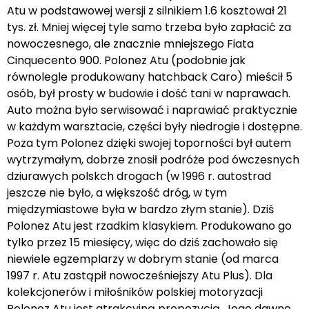
Atu w podstawowej wersji z silnikiem 1.6 kosztował 21
tys. zł. Mniej więcej tyle samo trzeba było zapłacić za
nowoczesnego, ale znacznie mniejszego Fiata
Cinquecento 900. Polonez Atu (podobnie jak
równolegle produkowany hatchback Caro) mieścił 5
osób, był prosty w budowie i dość tani w naprawach.
Auto można było serwisować i naprawiać praktycznie
w każdym warsztacie, części były niedrogie i dostępne.
Poza tym Polonez dzięki swojej toporności był autem
wytrzymałym, dobrze znosił podróże pod ówczesnych
dziurawych polskch drogach (w 1996 r. autostrad
jeszcze nie było, a większość dróg, w tym
międzymiastowe była w bardzo złym stanie). Dziś
Polonez Atu jest rzadkim klasykiem. Produkowano go
tylko przez 15 miesięcy, więc do dziś zachowało się
niewiele egzemplarzy w dobrym stanie (od marca
1997 r. Atu zastąpił nowocześniejszy Atu Plus). Dla
kolekcjonerów i miłośników polskiej motoryzacji
Polonez Atu jest atrakcyjną propozycją. Jego dawne