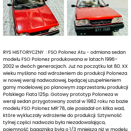
RYS HISTORYCZNY : FSO Polonez Atu − odmiana sedan
modelu FSO Polonez produkowana w latach 1996–
2002 w dwóch generacjach. Już na początku lat 80. XX
wieku myślano nad wdrożeniem do produkcji Poloneza
w nowej wersji nadwoziowej, będącej uzupełnieniem
gamy modelowej po planowym zaprzestaniu produkcji
Polskiego Fiata 125p. Gotowy prototyp Poloneza w
wersji sedan przygotowany został w 1982 roku na bazie
modelu FSO Polonez MR’78, ale posiadał on kilka wad,
które wykluczały wdrożenie do produkcji. Sztywność
tylnej części nadwozia była niezadowalająca,
pojemność bagażnika była o 1/3 mniejsza niż w modelu