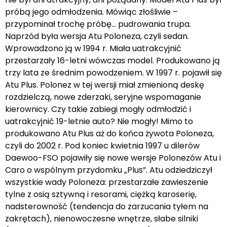
próbą jego odmłodzenia. Mówiąc złośliwie –
przypominał trochę próbę… pudrowania trupa.
Naprzód była wersja Atu Poloneza, czyli sedan.
Wprowadzono ją w 1994 r. Miała uatrakcyjnić
przestarzały 16-letni wówczas model. Produkowano ją
trzy lata ze średnim powodzeniem. W 1997 r. pojawił się
Atu Plus. Polonez w tej wersji miał zmienioną deskę
rozdzielczą, nowe zderzaki, seryjne wspomaganie
kierownicy. Czy takie zabiegi mogły odmłodzić i
uatrakcyjnić 19-letnie auto? Nie mogły! Mimo to
produkowano Atu Plus aż do końca żywota Poloneza,
czyli do 2002 r. Pod koniec kwietnia 1997 u dilerów
Daewoo-FSO pojawiły się nowe wersje Polonezów Atu i
Caro o wspólnym przydomku „Plus”. Atu odziedziczył
wszystkie wady Poloneza: przestarzałe zawieszenie
tylne z osią sztywną i resorami, ciężką karoserię,
nadsterowność (tendencja do zarzucania tyłem na
zakrętach), nienowoczesne wnętrze, słabe silniki