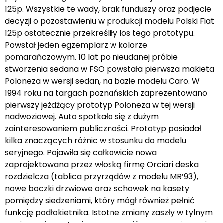
125p. Wszystkie te wady, brak funduszy oraz podjęcie
decyzji o pozostawieniu w produkcji modelu Polski Fiat
125p ostatecznie przekreśliły los tego prototypu.
Powstał jeden egzemplarz w kolorze
pomarańczowym. 10 lat po nieudanej próbie
stworzenia sedana w FSO powstała pierwsza makieta
Poloneza w wersji sedan, na bazie modelu Caro. W
1994 roku na targach poznańskich zaprezentowano
pierwszy jeżdżący prototyp Poloneza w tej wersji
nadwoziowej. Auto spotkało się z dużym
zainteresowaniem publiczności. Prototyp posiadał
kilka znaczących różnic w stosunku do modelu
seryjnego. Pojawiła się całkowicie nowa
zaprojektowana przez włoską firmę Orciari deska
rozdzielcza (tablica przyrządów z modelu MR’93),
nowe boczki drzwiowe oraz schowek na kasety
pomiędzy siedzeniami, który mógł również pełnić
funkcję podłokietnika. Istotne zmiany zaszły w tylnym