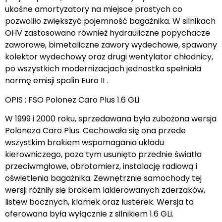
ukośne amortyzatory na miejsce prostych co
pozwoliło zwiększyć pojemność bagażnika. W silnikach
OHV zastosowano również hydrauliczne popychacze
zaworowe, bimetaliczne zawory wydechowe, spawany
kolektor wydechowy oraz drugi wentylator chłodnicy,
po wszystkich modernizacjach jednostka spełniała
normę emisji spalin Euro II .
OPIS : FSO Polonez Caro Plus 1.6 GLi
W 1999 i 2000 roku, sprzedawana była zubożona wersja
Poloneza Caro Plus. Cechowała się ona przede
wszystkim brakiem wspomagania układu
kierowniczego, poza tym usunięto przednie światła
przeciwmgłowe, obrotomierz, instalację radiową i
oświetlenia bagażnika. Zewnętrznie samochody tej
wersji różniły się brakiem lakierowanych zderzaków,
listew bocznych, klamek oraz lusterek. Wersja ta
oferowana była wyłącznie z silnikiem 1.6 GLi.