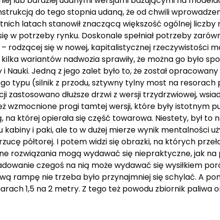
niej lub bardziej udanymi wersjami bazującymi na model
onstrukcją do tego stopnia udaną, że od chwili wprowadz
atnich latach stanowił znaczącą większość ogólnej licz
 się w potrzeby rynku. Doskonale spełniał potrzeby zaró
 rodzącej się w nowej, kapitalistycznej rzeczywistości mał
 kilka wariantów nadwozia sprawiły, że można go było spot
i Nauki. Jedną z jego zalet było to, że został opracowa
go typu (silnik z przodu, sztywny tylny most na resorach
ji zastosowano dłuższe drzwi z wersji trzydrzwiowej, wsiad
eż wzmocnione progi tamtej wersji, które były istotnym p
a której opierała się część towarowa. Niestety, był to 
 kabiny i paki, ale to w dużej mierze wynik mentalności 
zucę półtorej. I potem widzi się obrazki, na których prz
ne rozwiązania mogą wydawać się niepraktyczne, jak na 
aładowanie czegoś na nią może wydawać się wysiłkiem p
wą rampę nie trzeba było przynajmniej się schylać. A p
rach 1,5 na 2 metry. Z tego też powodu zbiornik paliwa 