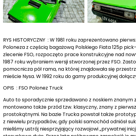
RYS HISTORYCZNY : W 1981 roku zaprezentowano pierws
Poloneza z częścią bagażową Polskiego Fiata 125p pick
zlecenie FSO, rozpoczęto prace konstrukcyjne nad no
1987 roku wybraniem wersji stworzonej przez FSO. Zast
pomocnicza pół rama, na której znajdowała się przestr
mieście Nysa. W 1992 roku do gamy produkcyjnej dołącz
OPIS : FSO Polonez Truck
Auto to sporadycznie sprzedawano z noskiem znanym z 
montowano także przód tzw. klasyczny, znany z pierws
prostokątnymi. Na bazie Trucka powstał także prototyp
z niewielu przypadków, gdy polski samochód odniósł su
mieliśmy ustrój niesprzyjający rozwojowi „prywatnej in