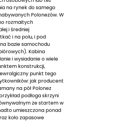
ach osobowych lub też
enia na rynek do samego
by nabywanych Polonezów. W
wno rozmaitych
ej i średniej
kać i na polu, i pod
ny na bazie samochodu
 piórowych). Kabina
anie i wysiadanie o wiele
unktem konstrukcji,
newralgiczny punkt tego
użytkowników: jak producent
ełamany na pół Polonez
przykład podłoga skrzyni
orównywalnym ze startem w
onadto umieszczona ponad
oraz koło zapasowe