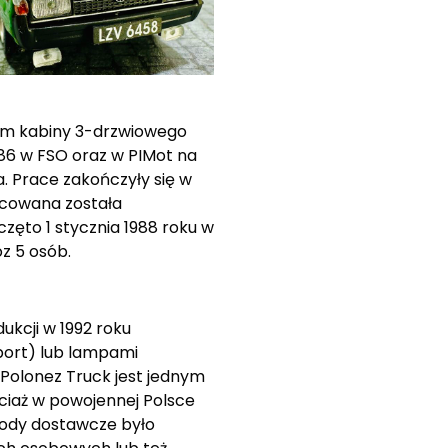
em kabiny 3-drzwiowego
986 w FSO oraz w PIMot na
 Prace zakończyły się w
mocowana została
zęto 1 stycznia 1988 roku w
z 5 osób.
kcji w 1992 roku
port) lub lampami
 Polonez Truck jest jednym
ciaż w powojennej Polsce
chody dostawcze było