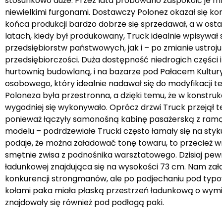
stosunkowo duże. Przez lata próbowano zaspokoić je m
niewielkimi furgonami. Dostawczy Polonez okazał się k
końca produkcji bardzo dobrze się sprzedawał, a w ost
latach, kiedy był produkowany, Truck idealnie wpisywał
przedsiębiorstw państwowych, jak i – po zmianie ustroju –
przedsiębiorczości. Duża dostępność niedrogich części i
hurtownią budowlaną, i na bazarze pod Pałacem Kultury 
osobowego, który idealnie nadawał się do modyfikacji te
Poloneza była przestronna, a dzięki temu, że w konstrukc
wygodniej się wykonywało. Oprócz drzwi Truck przejął t
ponieważ łączyły samonośną kabinę pasażerską z ramą, n
modelu – podrdzewiałe Trucki często łamały się na styku
podaje, że można załadować tonę towaru, to przecież wr
smętnie zwisa z podnośnika warsztatowego. Dzisiaj pew
ładunkowej znajdująca się na wysokości 73 cm. Nam z
konkurencji strongmanów, ale po podjechaniu pod typo
kołami paka miała płaską przestrzeń ładunkową o wymia
znajdowały się również pod podłogą paki.